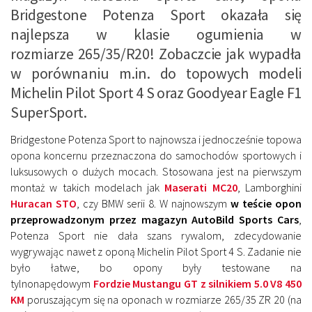
Bridgestone Potenza Sport okazała się
najlepsza w klasie ogumienia w
rozmiarze 265/35/R20! Zobaczcie jak wypadła
w porównaniu m.in. do topowych modeli
Michelin Pilot Sport 4 S oraz Goodyear Eagle F1
SuperSport.
Bridgestone Potenza Sport to najnowsza i jednocześnie topowa
opona koncernu przeznaczona do samochodów sportowych i
luksusowych o dużych mocach. Stosowana jest na pierwszym
montaż w takich modelach jak
Maserati MC20
, Lamborghini
Huracan STO
, czy BMW serii 8. W najnowszym
w teście opon
przeprowadzonym przez magazyn AutoBild Sports Cars
,
Potenza Sport nie dała szans rywalom, zdecydowanie
wygrywając nawet z oponą Michelin Pilot Sport 4 S. Zadanie nie
było łatwe, bo opony były testowane na
tylnonapędowym
Fordzie Mustangu GT z silnikiem 5.0 V8 450
KM
poruszającym się na oponach w rozmiarze 265/35 ZR 20 (na