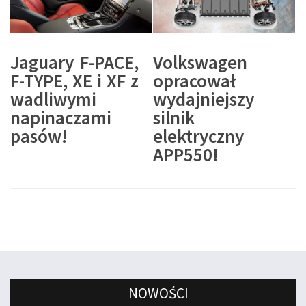
Jaguary F-PACE,
Volkswagen
F-TYPE, XE i XF z
opracował
wadliwymi
wydajniejszy
napinaczami
silnik
pasów!
elektryczny
APP550!
NOWOŚCI