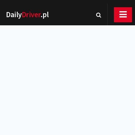
Daily
Driver
.pl
Nowości
Premiery
Rynek
Drogi
Zmiany w prawie
Wydarzenia
MOTORsport
Testy
Porady
Zakup i eksploatacja