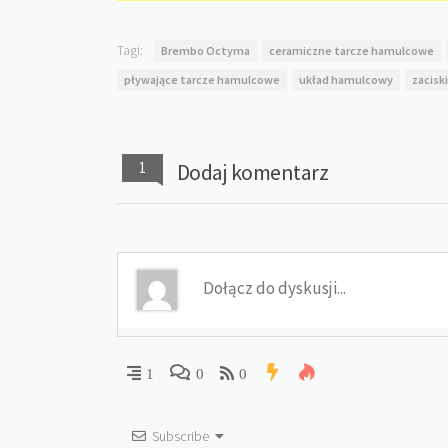
Tagi:
Brembo Octyma
ceramiczne tarcze hamulcowe
pływające tarcze hamulcowe
układ hamulcowy
zacisk
1
Dodaj komentarz
1
0
0
Subscribe