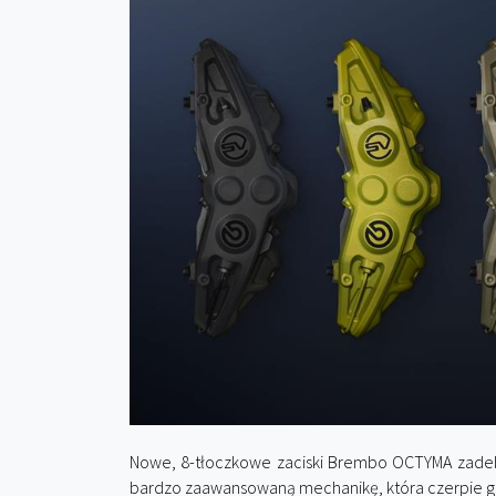
Nowe, 8-tłoczkowe zaciski Brembo OCTYMA zadeb
bardzo zaawansowaną mechanikę, która czerpie 