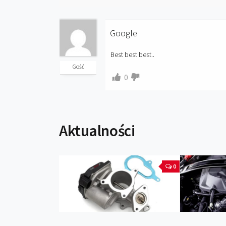
Google
Best best best..
Gość
0
Aktualności
0