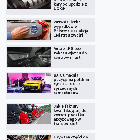
kary po ugodzie z
UOKiK
Wzrosła liczba
wypadków w
Polsce: rusza akcja
„Mistrzu zwolnij!”
Auta z LPG bez
zakazu wjazdu do
centrów miast
BAIC umacnia
pozycję na polskim
rynku – 10 000
sprzedanych
samochodów
Jakie faktury
kwalifikują się do
zwrotu podatku
akcyzowego w
transporcie?
Używane części do