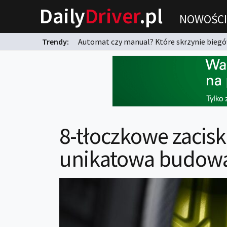
Daily
Driver
.pl
NOWOŚCI
Trendy:
Automat czy manual? Które skrzynie biegów
karnych?
8-tłoczkowe zacis
unikatowa budow