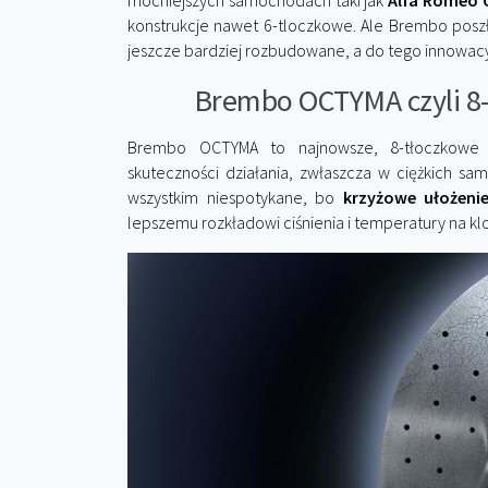
mocniejszych samochodach taki jak
Alfa Romeo G
konstrukcje nawet 6-tloczkowe. Ale Brembo poszł
jeszcze bardziej rozbudowane, a do tego innowac
Brembo OCTYMA czyli 8-
Brembo OCTYMA to najnowsze, 8-tłoczkowe
skuteczności działania, zwłaszcza w ciężkich s
wszystkim niespotykane, bo
krzyżowe ułożeni
lepszemu rozkładowi ciśnienia i temperatury na 