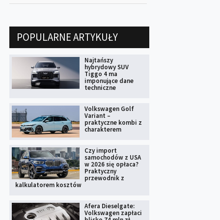
POPULARNE ARTYKUŁY
Najtańszy
hybrydowy SUV
Tiggo 4 ma
imponujące dane
techniczne
Volkswagen Golf
Variant –
praktyczne kombi z
charakterem
Czy import
samochodów z USA
w 2026 się opłaca?
Praktyczny
przewodnik z
kalkulatorem kosztów
Afera Dieselgate:
Volkswagen zapłaci
blisko 74 mln zł