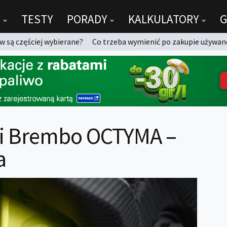
TESTY
PORADY
KALKULATORY
G
 są częściej wybierane?
Co trzeba wymienić po zakupie używan
ki Brembo OCTYMA –
a