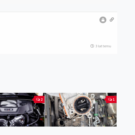
3 lat temu
2
1