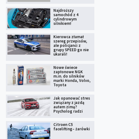
Najdroższy
samochód z 4
cylindrowym
silnikiem!
Kierowca złamał
szereg przepisów,
ale policjanci z
grupy SPEED go nie
ukarali!
Nowe świece
zapłonowe NGK
m.in. do silników
marki Honda, Volvo,
Toyota
Jak opanować stres
związany z jazdą
autem zimą?
Psycholog radzi
Citroen C5
facelifting– żarówki