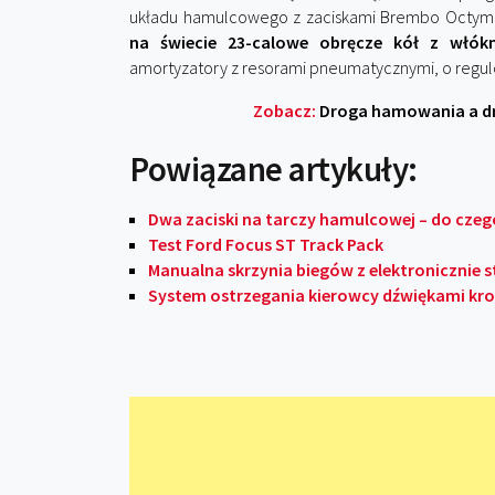
układu hamulcowego z zaciskami Brembo Octy
na świecie 23-calowe obręcze kół z włó
amortyzatory z resorami pneumatycznymi, o regulo
Zobacz:
Droga hamowania a dr
Powiązane artykuły:
Dwa zaciski na tarczy hamulcowej – do czeg
Test Ford Focus ST Track Pack
Manualna skrzynia biegów z elektronicznie
System ostrzegania kierowcy dźwiękami kr