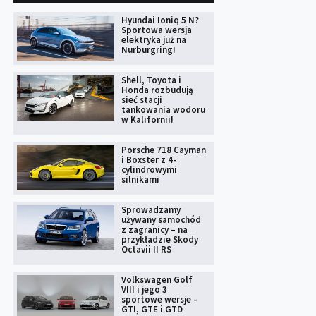
Hyundai Ioniq 5 N?
Sportowa wersja
elektryka już na
Nurburgring!
Shell, Toyota i
Honda rozbudują
sieć stacji
tankowania wodoru
w Kalifornii!
Porsche 718 Cayman
i Boxster z 4-
cylindrowymi
silnikami
Sprowadzamy
używany samochód
z zagranicy – na
przykładzie Skody
Octavii II RS
Volkswagen Golf
VIII i jego 3
sportowe wersje –
GTI, GTE i GTD