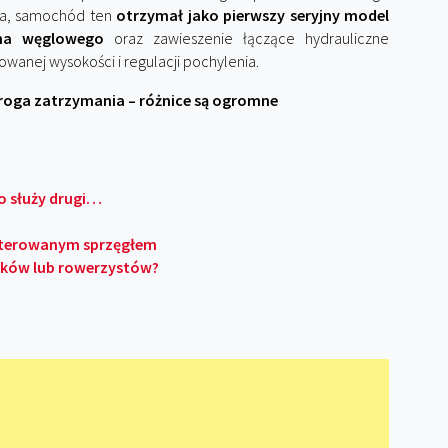
ma, samochód ten
otrzymał jako pierwszy seryjny model
kna węglowego
oraz zawieszenie łączące hydrauliczne
wanej wysokości i regulacji pochylenia.
oga zatrzymania – różnice są ogromne
o służy drugi…
 sterowanym sprzęgłem
oków lub rowerzystów?