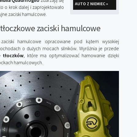
iulia Quadrifoglio
zdarzają się
AUTO Z NIEMIEC »
o o krok dalej i zaprojektowało
yjne zaciski hamulcowe.
tłoczkowe zaciski hamulcowe
 zaciski hamulcowe opracowane pod kątem wysokiej
amochodach o dużych mocach silników. Wyróżnia je przede
e tłoczków
, które ma optymalizować hamowanie dzięki
klockach hamulcowych.