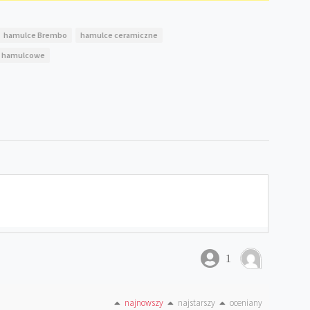
hamulce Brembo
hamulce ceramiczne
i hamulcowe
1
najnowszy
najstarszy
oceniany