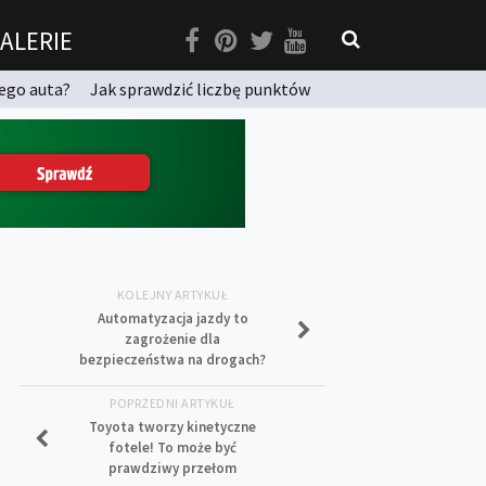
ALERIE
ego auta?
Jak sprawdzić liczbę punktów
KOLEJNY ARTYKUŁ
Automatyzacja jazdy to
zagrożenie dla
bezpieczeństwa na drogach?
POPRZEDNI ARTYKUŁ
Toyota tworzy kinetyczne
fotele! To może być
prawdziwy przełom