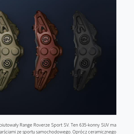
iutowały Range Roverze Sport SV. Ten 635-konny SUV ma
garściami ze sportu samochodowego. Oprócz ceramicznego