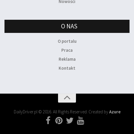
Nowości
O NAS
O portalu
Praca
Reklama
Kontakt
DailyDriver.pl © 2016. All Rights Reserved. Created by
Azure