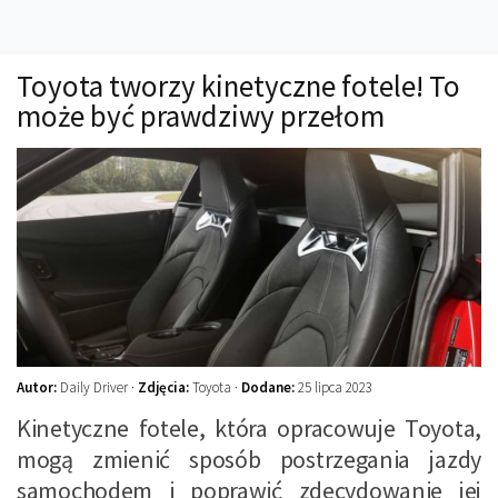
Technika
Prawo
Toyota tworzy kinetyczne fotele! To
Technika jazdy
może być prawdziwy przełom
Oświetlenie
Kalkulatory
Przelicznik mocy
Auto z niemiec
Galerie
Autor:
Daily Driver ·
Zdjęcia:
Toyota ·
Dodane:
25 lipca 2023
Kinetyczne fotele, która opracowuje Toyota,
mogą zmienić sposób postrzegania jazdy
samochodem i poprawić zdecydowanie jej