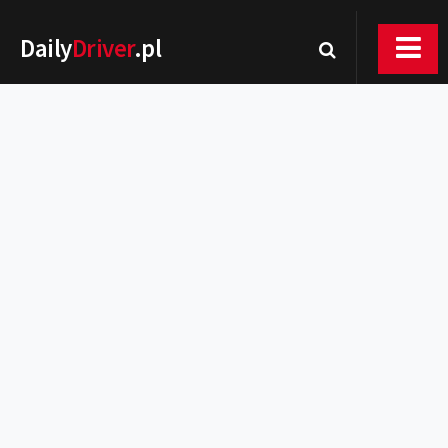
Daily
Driver
.pl
Nowości
Premiery
Rynek
Drogi
Zmiany w prawie
Wydarzenia
MOTORsport
Testy
Porady
Zakup i eksploatacja