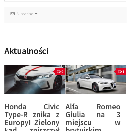
Subscribe
Aktualności
0
1
Honda Civic
Alfa Romeo
Type-R znika z
Giulia na 3
Europy! Zielony
miejscu w
Ład zniszczył
brytyjskim