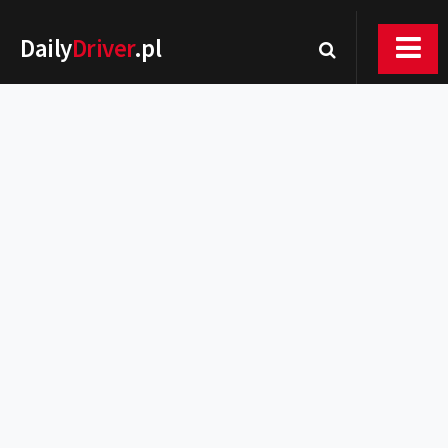
Daily
Driver
.pl
Nowości
Premiery
Rynek
Drogi
Zmiany w prawie
Wydarzenia
MOTORsport
Testy
Porady
Zakup i eksploatacja