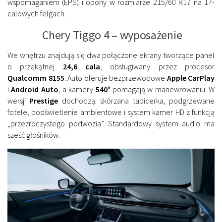
wspomaganiem (EPS) i opony w rozmiarze 215/60 R17 na 17-
calowych felgach.
Chery Tiggo 4 – wyposażenie
We wnętrzu znajdują się dwa połączone ekrany tworzące panel
o przekątnej
24,6 cala
, obsługiwany przez procesor
Qualcomm 8155
. Auto oferuje bezprzewodowe
Apple CarPlay
i
Android Auto
, a kamery
540°
pomagają w manewrowaniu. W
wersji
Prestige
dochodzą: skórzana tapicerka, podgrzewane
fotele, podświetlenie ambientowe i system kamer HD z funkcją
„przezroczystego podwozia”. Standardowy system audio ma
sześć głośników.