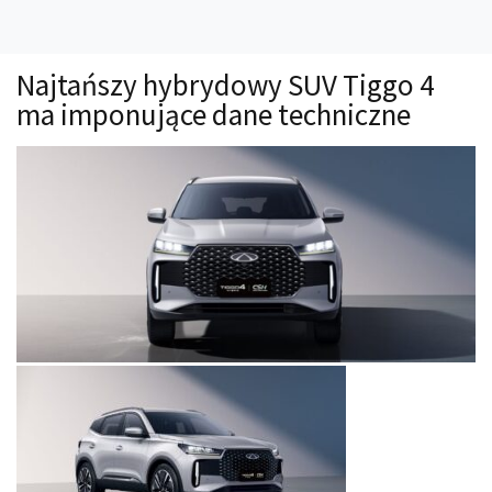
Technika
Prawo
Najtańszy hybrydowy SUV Tiggo 4
Technika jazdy
ma imponujące dane techniczne
Oświetlenie
Kalkulatory
Przelicznik mocy
Auto z niemiec
Galerie