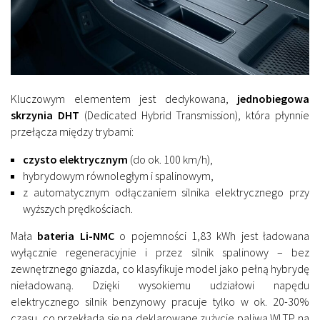
Kluczowym elementem jest dedykowana,
jednobiegowa
skrzynia DHT
(Dedicated Hybrid Transmission), która płynnie
przełącza między trybami:
czysto elektrycznym
(do ok. 100 km/h),
hybrydowym równoległym i spalinowym,
z automatycznym odłączaniem silnika elektrycznego przy
wyższych prędkościach.
Mała
bateria Li-NMC
o pojemności 1,83 kWh jest ładowana
wyłącznie regeneracyjnie i przez silnik spalinowy – bez
zewnętrznego gniazda, co klasyfikuje model jako pełną hybrydę
nieładowaną. Dzięki wysokiemu udziałowi napędu
elektrycznego silnik benzynowy pracuje tylko w ok. 20-30%
czasu, co przekłada się na deklarowane zużycie paliwa WLTP na