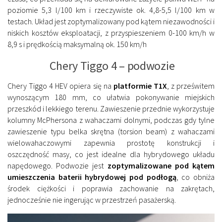
poziomie 5,3 l/100 km i rzeczywiste ok. 4,8-5,5 l/100 km w
testach. Układ jest zoptymalizowany pod kątem niezawodności i
niskich kosztów eksploatacji, z przyspieszeniem 0-100 km/h w
8,9 s i prędkością maksymalną ok. 150 km/h
Chery Tiggo 4 – podwozie
Chery Tiggo 4 HEV opiera się na
platformie T1X
, z prześwitem
wynoszącym 180 mm, co ułatwia pokonywanie miejskich
przeszkód i lekkiego terenu. Zawieszenie przednie wykorzystuje
kolumny McPhersona z wahaczami dolnymi, podczas gdy tylne
zawieszenie typu belka skrętna (torsion beam) z wahaczami
wielowahaczowymi zapewnia prostotę konstrukcji i
oszczędność masy, co jest idealne dla hybrydowego układu
napędowego. Podwozie jest
zoptymalizowane pod kątem
umieszczenia baterii hybrydowej pod podłogą
, co obniża
środek ciężkości i poprawia zachowanie na zakrętach,
jednocześnie nie ingerując w przestrzeń pasażerską.