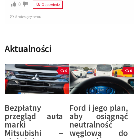
0
Odpowiedz
8 miesięcy temu
Aktualności
0
0
Bezpłatny
Ford i jego plan,
przegląd auta
aby osiągnąć
marki
neutralność
Mitsubishi –
węglową do