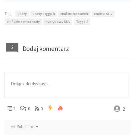
Tagi:
Chery
Chery Tiggo 4
chiński crossover
chiński SUV
chińskie samochody
hybrydowy SUV
Tiggo 4
2
Dodaj komentarz
2
2
0
0
Subscribe