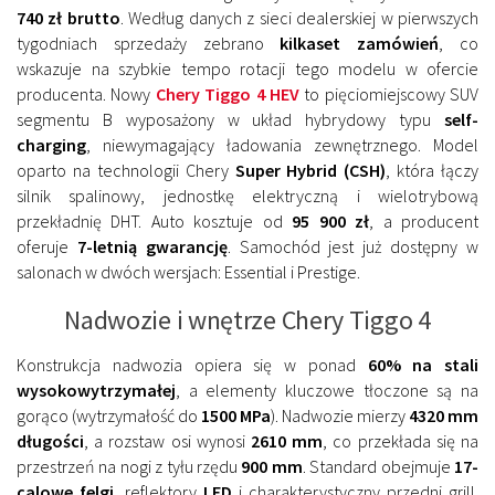
740 zł brutto
. Według danych z sieci dealerskiej w pierwszych
tygodniach sprzedaży zebrano
kilkaset zamówień
, co
wskazuje na szybkie tempo rotacji tego modelu w ofercie
producenta. Nowy
Chery Tiggo 4 HEV
to pięciomiejscowy SUV
segmentu B wyposażony w układ hybrydowy typu
self-
charging
, niewymagający ładowania zewnętrznego. Model
oparto na technologii Chery
Super Hybrid (CSH)
, która łączy
silnik spalinowy, jednostkę elektryczną i wielotrybową
przekładnię DHT. Auto kosztuje od
95 900 zł
, a producent
oferuje
7-letnią gwarancję
. Samochód jest już dostępny w
salonach w dwóch wersjach: Essential i Prestige.
Nadwozie i wnętrze Chery Tiggo 4
Konstrukcja nadwozia opiera się w ponad
60% na stali
wysokowytrzymałej
, a elementy kluczowe tłoczone są na
gorąco (wytrzymałość do
1500 MPa
). Nadwozie mierzy
4320 mm
długości
, a rozstaw osi wynosi
2610 mm
, co przekłada się na
przestrzeń na nogi z tyłu rzędu
900 mm
. Standard obejmuje
17-
calowe felgi
, reflektory
LED
i charakterystyczny przedni grill.