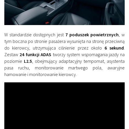
W standardzie dostępnych jest
7 poduszek powietrznych
, w
tym boczna po stronie pasażera wysunięta na stronę przeciwną
do kierowcy, utrzymująca ciśnienie przez około
6 sekund
.
Zestaw
24 funkcji ADAS
tworzy system wspomagania jazdy na
poziomie
L2.5
, obejmujący adaptacyjny tempomat, asystenta
pasa ruchu, monitorowanie martwego pola, awaryjne
hamowanie i monitorowanie kierowcy.