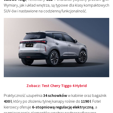
Wymiary, jak i układ wnętrza, są typowe dla klasy kompaktowych
SUV-ów i nastawione na codzienną funkcjonalność.
Zobacz: Test Chery Tiggo 4 Hybrid
Praktyczność uzupełnia
34 schowków
w kabinie oraz bagażnik
430 l
, który po złożeniu tylnej kanapy rośnie do
1190 l
. Fotel
kierowcy oferuje
6-stopniową regulację elektryczną
, a
rozmieszczenie elementów wnętrza podporządkowano