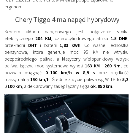
ergonomii.
Chery Tiggo 4 ma napęd hybrydowy
Sercem układu napędowego jest połączenie silnika
elektrycznego
204 KM
, czterocylindrowego silnika
1.5 DHE
,
przekładni
DHT
i baterii
1,83 kWh
. Co ważne, jednostka
benzynowa, która generuje moc 95 KM nie wtrysku
bezpośredniego paliwa, a klasyczny wielopunktowy wtrysk
paliwa. Łączna moc systemowa wynosi
163 KM
i
260 Nm
, co
pozwala osiągnąć
0–100 km/h w 8,9 s
oraz prędkość
maksymalną
150 km/h
. Średnie zużycie paliwa wg WLTP to
5,3
l/100 km
, a deklarowany zasięg łączny sięga
ok. 950 km
.