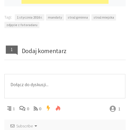
Tagi:
1 stycznia 2016 r.
mandaty
straż gminna
straż miejska
zdjęcie z fotoradaru
1
Dodaj komentarz
1
1
0
0
Subscribe