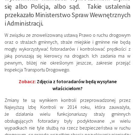
się albo Policja, albo sąd. Takie ustalenia
przekazało Ministerstwo Spraw Wewnętrznych
i Administracji.
W związku ze znowelizowaną ustawą Prawo o ruchu drogowym
oraz o strażach gminnych, straże miejskie i gminne nie będą
mogły wykorzystywać fotoradarów i kontrolować prędkości z
jaką poruszają się kierowcy na drogach. Ich zadania ma w
pewnym, bliżej nie określonym jeszcze, zakresie przejąć
Inspekcja Transportu Drogowego.
Zobacz:
Zdjęcia z fotoradarów będą wysyłane
właścicielom?
Zmiany te są wynikiem kontroli przeprowadzonej przez
Najwyższą Izbę Kontroli w 2014 roku, która zauważyła,
że działania wielu funkcjonariuszy straży gminnych
obsługujących fotoradary były podyktowane „w wielu
wypadkach nie tyle służbą na rzecz bezpieczeństwa w ruchu
drogowym, co przede wszystkim chęcią pozyskiwania pieniędzy