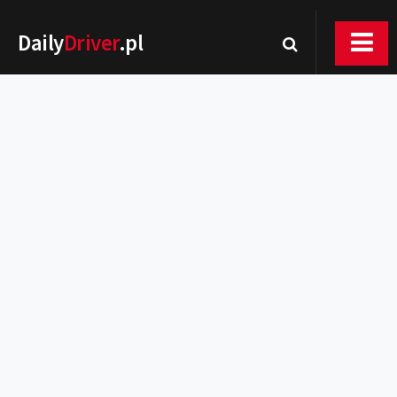
Daily
Driver
.pl
Nowości
Premiery
Rynek
Drogi
Zmiany w prawie
Wydarzenia
MOTORsport
Testy
Porady
Zakup i eksploatacja