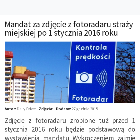
Technika
Prawo
Mandat za zdjęcie z fotoradaru straży
Technika jazdy
miejskiej po 1 stycznia 2016 roku
Oświetlenie
Kalkulatory
Przelicznik mocy
Auto z niemiec
Galerie
Autor:
Daily Driver ·
Zdjęcia:
·
Dodane:
27 grudnia 2015
Zdjęcie z fotoradaru zrobione tuż przed 1
stycznia 2016 roku będzie podstawową do
wystawienia mandatu Wykroczeniem zajmie