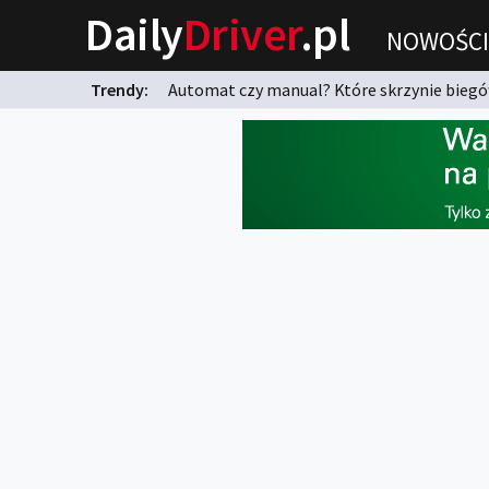
Daily
Driver
.pl
NOWOŚCI
Trendy:
Automat czy manual? Które skrzynie biegów
karnych?