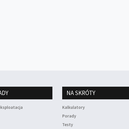
ADY
NA SKRÓTY
eksploatacja
Kalkulatory
a
Porady
Testy