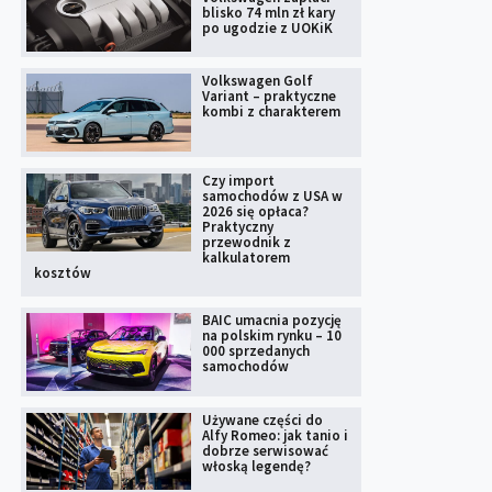
blisko 74 mln zł kary
po ugodzie z UOKiK
Volkswagen Golf
Variant – praktyczne
kombi z charakterem
Czy import
samochodów z USA w
2026 się opłaca?
Praktyczny
przewodnik z
kalkulatorem
kosztów
BAIC umacnia pozycję
na polskim rynku – 10
000 sprzedanych
samochodów
Używane części do
Alfy Romeo: jak tanio i
dobrze serwisować
włoską legendę?