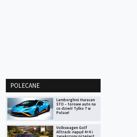
POLECANE
Lamborghini Huracan
STO – torowe auto na
co dzień! Tylko 7 w
Polsce!
Volkswagen Golf
Alltrack: napęd 4×4 i
zwiększony prześwit