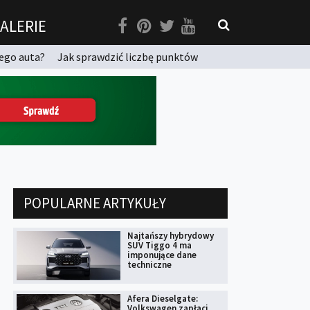
ALERIE
ego auta?
Jak sprawdzić liczbę punktów
POPULARNE ARTYKUŁY
Najtańszy hybrydowy
SUV Tiggo 4 ma
imponujące dane
techniczne
Afera Dieselgate:
Volkswagen zapłaci