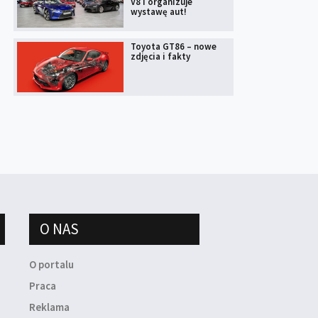
V8 i organizuje
wystawę aut!
Toyota GT86 – nowe
zdjęcia i fakty
O NAS
O portalu
Praca
Reklama