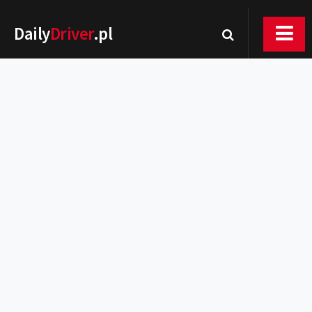
Daily
Driver
.pl
Nowości
Premiery
Rynek
Drogi
Zmiany w prawie
Wydarzenia
MOTORsport
Testy
Porady
Zakup i eksploatacja