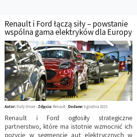
Technika
Prawo
Renault i Ford łączą siły – powstanie
Technika jazdy
wspólna gama elektryków dla Europy
Oświetlenie
Kalkulatory
Przelicznik mocy
Auto z niemiec
Galerie
Autor:
Daily Driver ·
Zdjęcia:
Renault ·
Dodane:
9 grudnia 2025
Renault i Ford ogłosiły strategiczne
partnerstwo, które ma istotnie wzmocnić ich
pozycję w segmencie aut elektrycznych w