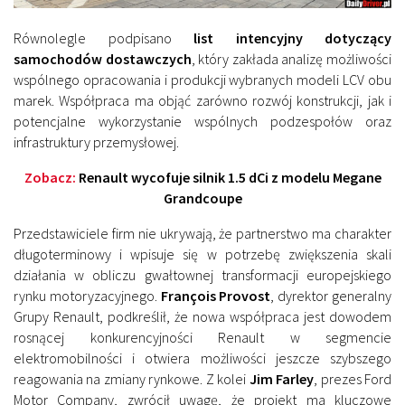
Równolegle podpisano
list intencyjny dotyczący
samochodów dostawczych
, który zakłada analizę możliwości
wspólnego opracowania i produkcji wybranych modeli LCV obu
marek. Współpraca ma objąć zarówno rozwój konstrukcji, jak i
potencjalne wykorzystanie wspólnych podzespołów oraz
infrastruktury przemysłowej.
Zobacz:
Renault wycofuje silnik 1.5 dCi z modelu Megane
Grandcoupe
Przedstawiciele firm nie ukrywają, że partnerstwo ma charakter
długoterminowy i wpisuje się w potrzebę zwiększenia skali
działania w obliczu gwałtownej transformacji europejskiego
rynku motoryzacyjnego.
François Provost
, dyrektor generalny
Grupy Renault, podkreślił, że nowa współpraca jest dowodem
rosnącej konkurencyjności Renault w segmencie
elektromobilności i otwiera możliwości jeszcze szybszego
reagowania na zmiany rynkowe. Z kolei
Jim Farley
, prezes Ford
Motor Company, zwrócił uwagę, że projekt ma kluczowe