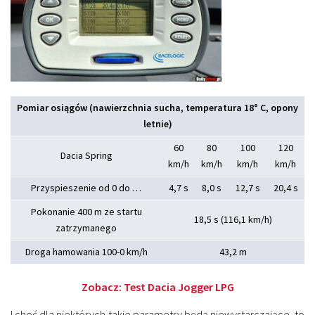
Pomiar osiągów (nawierzchnia sucha, temperatura 18° C, opony
letnie)
60
80
100
120
Dacia Spring
km/h
km/h
km/h
km/h
Przyspieszenie od 0 do …
4,7 s
8,0 s
12,7 s
20,4 s
Pokonanie 400 m ze startu
18,5 s (116,1 km/h)
zatrzymanego
Droga hamowania 100-0 km/h
43,2 m
Zobacz:
Test Dacia Jogger LPG
I choć dla niektórych takie parametry będą niewystarczające, to