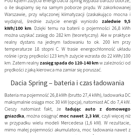
Pod kątem zużycia energii Dacia Spring wypada bardzo dobrze,
o ile skupiamy się na samym poborze prądu. W zakorkowanej
Warszawie, przy włączonej klimatyzacji (zaskakująco mocna i
wydajna), średnie zużycie energii wyniosło
zaledwie 9,5
kWh/100 km
. Dzięki temu na baterii o pojemności 26,8 kWh
można uzyskać zasięg do 282 km (teoretyczny). Ale w praktyce
realny dystans na jednym ładowaniu to ok. 200 km przy
temperaturze 18 stopni C. W trasie energochłonność układu
rośnie i przy prędkości 123 km/h zużycie wzrasta do 22 kWh/100
km. Zatem realny
zasięg spada do 120-140 km
w zależności od
prędkości z jaką kierowca ma zamiar się poruszać.
Dacia Spring – bateria i czas ładowania
Bateria ma pojemność 26,8 kWh (brutto 27,4 kWh), ładowarka DC
maksymalnie osiąga moc 30 kW (opcja), natomiast AC do 7,4 kW.
Cieszy natomiast fakt, że
ładując auto z domowego
gniazdka
, można osiągnąć
moc nawet 2,3 kW
, czyli więcej niż
w przypadku wielu modeli Mercedesa (1,6 kW). W rezultacie,
mimo małej pojemności akumulatora, moc ładowania nawet z