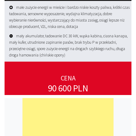
małe zużycie energii w mieście i bardzo niskie koszty paliwa, krótki czas
ładowania, sensowne wyposażenie, wydajna klimatyzacja, dobre
wybieranie nierówności, wystarczający do miasta zasięg, osiągi lepsze niż
obiecuje producent, V2L, niska cena, dotacja
mały akumulator, ładowanie DC 30 kW, wąska kabina, ciasna kanapa,
mały kufer, utrudnione zapinanie pasów, brak trybu P w przekładni,
przeciętne osiągi, spore zużycie energii na drogach szybkiego ruchu, długa
droga hamowania (chińskie opony)
CENA
90 600 PLN