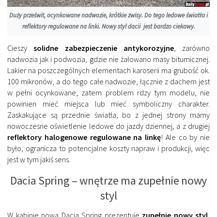
Duży prześwit, ocynkowane nadwozie, krótkie zwisy. Do tego ledowe światła i
reflektory regulowane na linki. Nowy styl dacii jest bardzo ciekawy.
Cieszy
solidne zabezpieczenie antykorozyjne
, zarówno
nadwozia jak i podwozia, gdzie nie żałowano masy bitumicznej.
Lakier na poszczególnych elementach karoserii ma grubość ok.
100 mikronów, a do tego całe nadwozie, łącznie z dachem jest
w pełni ocynkowane, zatem problem rdzy tym modelu, nie
powinien mieć miejsca lub mieć symboliczny charakter.
Zaskakujące są przednie światła, bo z jednej strony mamy
nowoczesne oświetlenie ledowe do jazdy dziennej, a z drugiej
reflektory halogenowe regulowane na linkę
! Ale co by nie
było, ogranicza to potencjalne koszty napraw i produkcji, więc
jest w tym jakiś sens.
Dacia Spring – wnętrze ma zupełnie nowy
styl
W kabinie nowa Dacia Spring prezentuje
zupełnie nowy styl
,