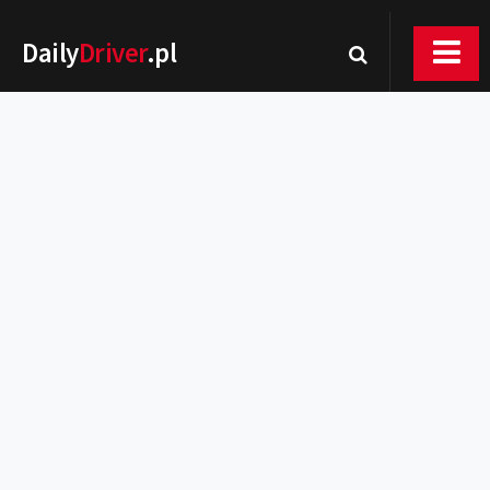
Daily
Driver
.pl
Nowości
Premiery
Rynek
Drogi
Zmiany w prawie
Wydarzenia
MOTORsport
Testy
Porady
Zakup i eksploatacja