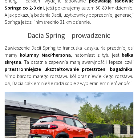
energii i całkiem wydajne ładowanie
pozwalają ładować
Springa co 2-3 dni
, jeśli pokonujemy autem 50-80 km dziennie.
A jak pokazują badania Dacii, użytkownicy poprzedniej generacji
Springa jeździli nim średnio 31 km dziennie.
Dacia Spring – prowadzenie
Zawieszenie Dacii Spring to francuska klasyka. Na przedniej osi
mamy
kolumny MacPhersona
, natomiast z tyłu jest
belka
skrętna
. Ta ostatnia zapewnia małą awaryjność i lepsze czyli
przestronniejsze ukształtowanie przestrzeni bagażnika
.
Mimo bardzo małego rozstawu kół oraz niewielkiego rozstawu
osi, Dacia całkiem nieźle radzi sobie z wybieraniem nierówności.