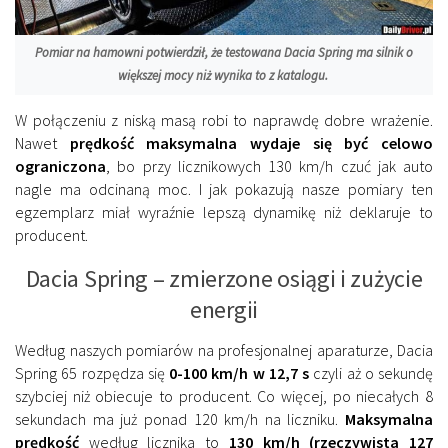
Pomiar na hamowni potwierdził, że testowana Dacia Spring ma silnik o
większej mocy niż wynika to z katalogu.
W połączeniu z niską masą robi to naprawdę dobre wrażenie.
Nawet
prędkość maksymalna wydaje się być celowo
ograniczona
, bo przy licznikowych 130 km/h czuć jak auto
nagle ma odcinaną moc. I jak pokazują nasze pomiary ten
egzemplarz miał wyraźnie lepszą dynamikę niż deklaruje to
producent.
Dacia Spring – zmierzone osiągi i zużycie
energii
Według naszych pomiarów na profesjonalnej aparaturze, Dacia
Spring 65 rozpędza się
0-100 km/h w 12,7 s
czyli aż o sekundę
szybciej niż obiecuje to producent. Co więcej, po niecałych 8
sekundach ma już ponad 120 km/h na liczniku.
Maksymalna
prędkość
według licznika to
130 km/h (rzeczywista 127