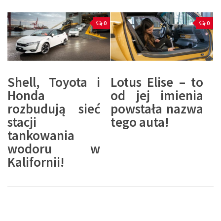
0
0
Shell, Toyota i
Lotus Elise – to
Honda
od jej imienia
rozbudują sieć
powstała nazwa
stacji
tego auta!
tankowania
wodoru w
Kalifornii!