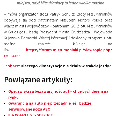
miejscu, gdyż MitsuManiacy to jedna wielka rodzina.
– mówi organizator zlotu Patryk Schultz. Zloty MitsuManiaków
odbywają się pod patronatem Mitsubishi Motors Polska oraz
władz miast i województw – patronami 20. Zlotu MitsuManiaków
w Grudziądzu będą Prezydent Miasta Grudziądza i Wojewoda
Kujawsko-Pomorski. Więcej informacji i dokładny program zlotu
można znaleźć klikając na
link:
https://forum.mitsumaniaki.pl/viewtopic.php?
t=114163
Zobacz:
Dlaczego klimatyzacja nie działa w trakcie jazdy?
Powiązane artykuły:
Opel zwiększa bezawaryjność aut – chce być liderem na
rynku
Gwarancja na auto nie przepadnie jeśli będzie
serwisowane poza ASO
Kia XCeed 1.5 T-GDI 7DCT