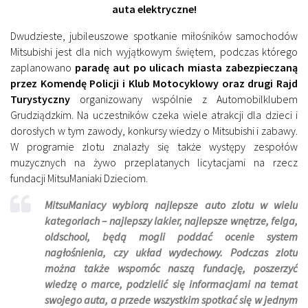
auta elektryczne!
Dwudzieste, jubileuszowe spotkanie miłośników samochodów
Mitsubishi jest dla nich wyjątkowym świętem, podczas którego
zaplanowano
paradę aut po ulicach miasta zabezpieczaną
przez Komendę Policji i Klub Motocyklowy oraz drugi Rajd
Turystyczny
organizowany wspólnie z Automobilklubem
Grudziądzkim. Na uczestników czeka wiele atrakcji dla dzieci i
dorosłych w tym zawody, konkursy wiedzy o Mitsubishi i zabawy.
W programie zlotu znalazły się także występy zespołów
muzycznych na żywo przeplatanych licytacjami na rzecz
fundacji MitsuManiaki Dzieciom.
MitsuManiacy wybiorą najlepsze auto zlotu w wielu
kategoriach – najlepszy lakier, najlepsze wnętrze, felga,
oldschool, będą mogli poddać ocenie system
nagłośnienia, czy układ wydechowy. Podczas zlotu
można także wspomóc naszą fundację, poszerzyć
wiedzę o marce, podzielić się informacjami na temat
swojego auta, a przede wszystkim spotkać się w jednym