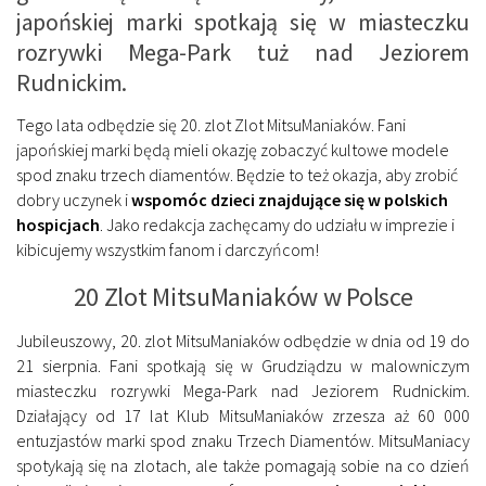
japońskiej marki spotkają się w miasteczku
rozrywki Mega-Park tuż nad Jeziorem
Rudnickim.
Tego lata odbędzie się 20. zlot Zlot MitsuManiaków. Fani
japońskiej marki będą mieli okazję zobaczyć kultowe modele
spod znaku trzech diamentów. Będzie to też okazja, aby zrobić
dobry uczynek i
wspomóc dzieci znajdujące się w polskich
hospicjach
. Jako redakcja zachęcamy do udziału w imprezie i
kibicujemy wszystkim fanom i darczyńcom!
20 Zlot MitsuManiaków w Polsce
Jubileuszowy, 20. zlot MitsuManiaków odbędzie w dnia od 19 do
21 sierpnia. Fani spotkają się w Grudziądzu w malowniczym
miasteczku rozrywki Mega-Park nad Jeziorem Rudnickim.
Działający od 17 lat Klub MitsuManiaków zrzesza aż 60 000
entuzjastów marki spod znaku Trzech Diamentów. MitsuManiacy
spotykają się na zlotach, ale także pomagają sobie na co dzień