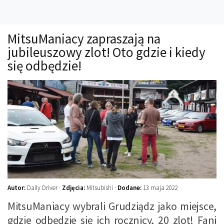
Technika
Prawo
MitsuManiacy zapraszają na
Technika jazdy
jubileuszowy zlot! Oto gdzie i kiedy
Oświetlenie
się odbędzie!
Kalkulatory
Przelicznik mocy
Auto z niemiec
Galerie
Autor:
Daily Driver ·
Zdjęcia:
Mitsubishi ·
Dodane:
13 maja 2022
MitsuManiacy wybrali Grudziądz jako miejsce,
gdzie odbędzie się ich rocznicy, 20 zlot! Fani