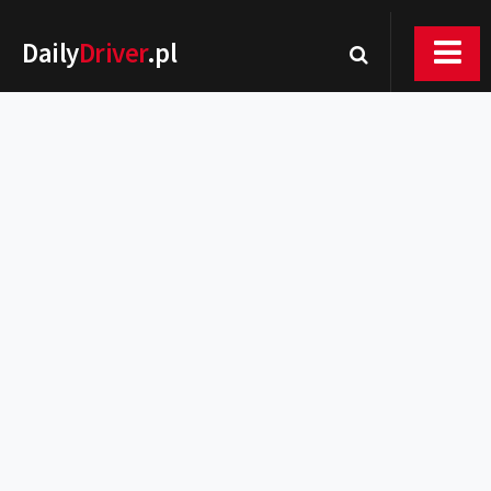
Daily
Driver
.pl
Nowości
Premiery
Rynek
Drogi
Zmiany w prawie
Wydarzenia
MOTORsport
Testy
Porady
Zakup i eksploatacja