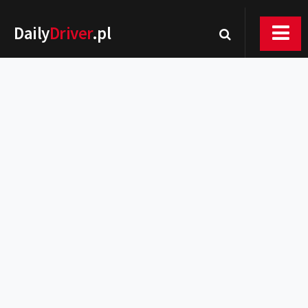
Daily
Driver
.pl
Nowości
Premiery
Rynek
Drogi
Zmiany w prawie
Wydarzenia
MOTORsport
Testy
Porady
Zakup i eksploatacja