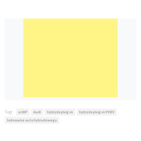
Tagi:
asWP
Audi
hybryda plug-in
hybryda plug-in PHEV
ładowanie auta hybrydowego