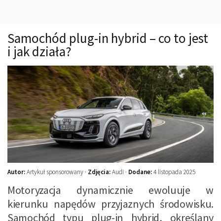
Technika
Prawo
Samochód plug-in hybrid – co to jest
Technika jazdy
i jak działa?
Oświetlenie
Kalkulatory
Przelicznik mocy
Auto z niemiec
Galerie
Autor:
Artykuł sponsorowany ·
Zdjęcia:
Audi ·
Dodane:
4 listopada 2025
Motoryzacja dynamicznie ewoluuje w
kierunku napędów przyjaznych środowisku.
Samochód typu plug-in hybrid, określany