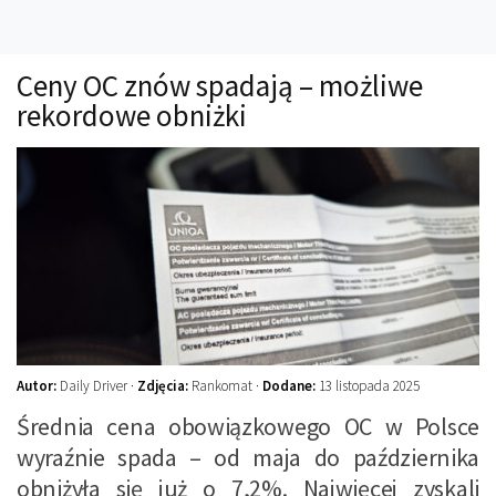
Technika
Prawo
Ceny OC znów spadają – możliwe
Technika jazdy
rekordowe obniżki
Oświetlenie
Kalkulatory
Przelicznik mocy
Auto z niemiec
Galerie
Autor:
Daily Driver ·
Zdjęcia:
Rankomat ·
Dodane:
13 listopada 2025
Średnia cena obowiązkowego OC w Polsce
wyraźnie spada – od maja do października
obniżyła się już o 7,2%. Najwięcej zyskali