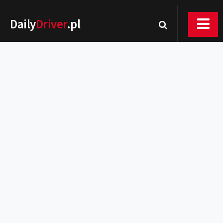
Daily
Driver
.pl
Nowości
Premiery
Rynek
Drogi
Zmiany w prawie
Wydarzenia
MOTORsport
Testy
Porady
Zakup i eksploatacja