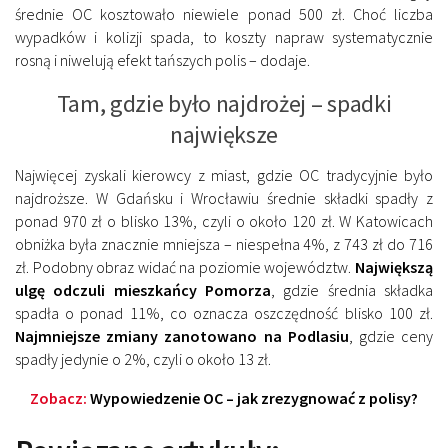
średnie OC kosztowało niewiele ponad 500 zł. Choć liczba
wypadków i kolizji spada, to koszty napraw systematycznie
rosną i niwelują efekt tańszych polis – dodaje.
Tam, gdzie było najdrożej – spadki
największe
Najwięcej zyskali kierowcy z miast, gdzie OC tradycyjnie było
najdroższe. W Gdańsku i Wrocławiu średnie składki spadły z
ponad 970 zł o blisko 13%, czyli o około 120 zł. W Katowicach
obniżka była znacznie mniejsza – niespełna 4%, z 743 zł do 716
zł. Podobny obraz widać na poziomie województw.
Największą
ulgę odczuli mieszkańcy Pomorza
, gdzie średnia składka
spadła o ponad 11%, co oznacza oszczędność blisko 100 zł.
Najmniejsze zmiany zanotowano na Podlasiu
, gdzie ceny
spadły jedynie o 2%, czyli o około 13 zł.
Zobacz:
Wypowiedzenie OC – jak zrezygnować z polisy?