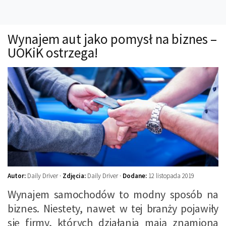
Technika
Prawo
Wynajem aut jako pomysł na biznes –
Technika jazdy
UOKiK ostrzega!
Oświetlenie
Kalkulatory
Przelicznik mocy
Auto z niemiec
Galerie
Autor:
Daily Driver ·
Zdjęcia:
Daily Driver ·
Dodane:
12 listopada 2019
Wynajem samochodów to modny sposób na
biznes. Niestety, nawet w tej branży pojawiły
się firmy, których działania mają znamiona