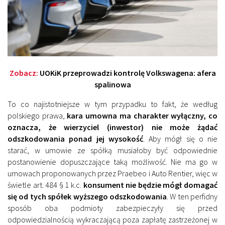
Zobacz:
UOKiK przeprowadzi kontrolę Volkswagena: afera
spalinowa
To co najistotniejsze w tym przypadku to fakt, że według
polskiego prawa,
kara umowna ma charakter wyłączny, co
oznacza, że wierzyciel (inwestor) nie może żądać
odszkodowania ponad jej wysokość
. Aby mógł się o nie
starać, w umowie ze spółką musiałoby być odpowiednie
postanowienie dopuszczające taką możliwość. Nie ma go w
umowach proponowanych przez Praebeo i Auto Rentier, więc w
świetle art. 484 § 1 k.c.
konsument nie będzie mógł domagać
się od tych spółek wyższego odszkodowania
. W ten perfidny
sposób oba podmioty zabezpieczyły się przed
odpowiedzialnością wykraczającą poza zapłatę zastrzeżonej w