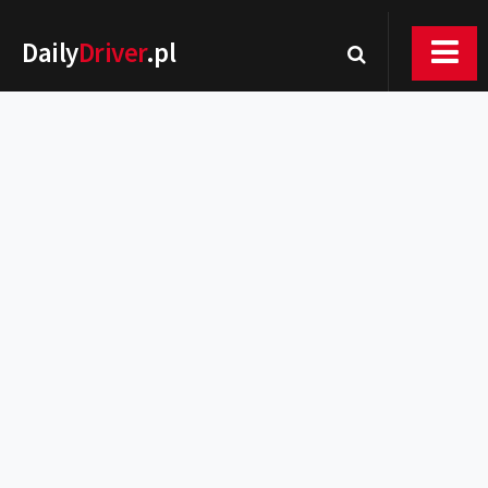
Daily
Driver
.pl
Nowości
Premiery
Rynek
Drogi
Zmiany w prawie
Wydarzenia
MOTORsport
Testy
Porady
Zakup i eksploatacja