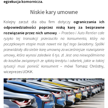
egzekucja komornicza.
Niskie kary umowne
Kolejny zarzut dla obu firm dotyczy
ograniczania ich
odpowiedzialności poprzez niską karę za bezprawne
rozwiązanie przez nich umowy
. –
Praebeo i Auto Rentier całe
ryzyko tej transakcji przerzuciło na konsumenta, który na
początkowym etapie może nawet nie być tego świadomy. Spółki
przewidziały dla siebie karę umowną za wcześniejsze rozwiązanie
umowy, która wynosi zaledwie 6 tys. zł. Jest ona niewspółmierna
do kosztów związanych ze spłatą kredytu i odsetek, jakie w takiej
sytuacji musi ponieść konsument
– mówi Tomasz Chróstny,
wiceprezes UOKiK.