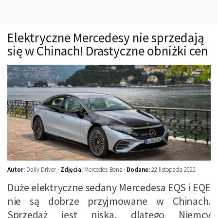
Technika
Prawo
Elektryczne Mercedesy nie sprzedają
Technika jazdy
się w Chinach! Drastyczne obniżki cen
Oświetlenie
Kalkulatory
Przelicznik mocy
Auto z niemiec
Galerie
Autor:
Daily Driver ·
Zdjęcia:
Mercedes-Benz ·
Dodane:
22 listopada 2022
Duże elektryczne sedany Mercedesa EQS i EQE
nie są dobrze przyjmowane w Chinach.
Sprzedaż jest niska, dlatego Niemcy