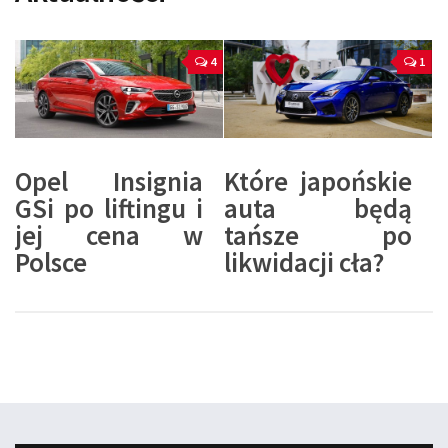
4
1
Opel Insignia
Które japońskie
GSi po liftingu i
auta będą
jej cena w
tańsze po
Polsce
likwidacji cła?