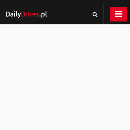
Daily
Driver
.pl
Nowości
Premiery
Rynek
Drogi
Zmiany w prawie
Wydarzenia
MOTORsport
Testy
Porady
Zakup i eksploatacja