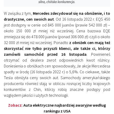
silna, chińska konkurencja.
W związku z tym,
Mercedes zdecydował się na obniżenie, i to
drastyczne, cen swoich aut
. Od 16 listopada 2022 r. EQS 450
jest dostępny w cenie od 845 000 juanów (prawie 542 000 zł) –
około 150 000 zł mniej niż wcześniej. Cena bazowa EQE
zmniejsza się do 478 000 juanów (ponad 306 000 zł) czyli o około
32 000 zł mniej niż wcześniej. Ponadto
z obniżek cen mają też
skorzystać nie tylko przyszli klienci, ale także ci, którzy
zamówili samochód przed 16 listopada
. Powinieneś
otrzymać od dealera zwrot odpowiednich kwot różnicy.
Doniesienia o obniżkach cen spowodowały, że akcje Mercedesa
spadły w środę (16 listopada 2022 r.) o 5,6%. Co ciekawe, także
Tesla obniżyła ceny swoich aut. Samochody amerykańskiego
producenta również stają w obliczu rosnącej liczby krajowych
konkurentów z Chin, którzy robią znaczne postępy pod
względem jakości i użytych technologii.
Zobacz:
Auta elektryczne najbardziej awaryjne według
rankingu z USA