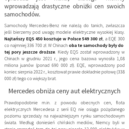
wprowadzają drastyczne obniżki cen swoich
samochodów.
Samochody Mercedes-Benz nie należą do tanich, zwłaszcza
jeśli bierzemy pod uwagę modele elektryczne wysokiej klasy.
Najtańszy EQS 450 kosztuje w Polsce 549 300 zł
, a EQE 300
co najmniej 336 700 zł. W Chinach
oba te samochody były do ​​
tej pory jeszcze droższe
. Kiedy EQS został wprowadzony w
Chinach w grudniu 2021 r., jego cena bazowa wynosiła 1,08
miliona juanów (ponad 690 000 zł). EQE, wprowadzony pod
koniec sierpnia 2022 r., kosztował prawie dokładnie połowę (338
000 zł) tego co większy brat.
Mercedes obniża ceny aut elektrycznych
Prawdopodobnie m.in. z powodu obecnych cen, flota
elektrycznych Mercedesa z serii EQ nie osiąga pożądanego
poziomu sprzedaży na najważniejszym rynku samochodowym
świata. Według doniesień chińskich mediów, Niemcy byli w
stanie sprzedać tam do tej pory niecałe 12 000 elektryków w