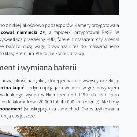
łożono z niskiej jakościowo podzespołów. Kamery przygotowała
cował niemiecki ZF
, a tapicerki przygotował BASF. W
 wyświetlacz przezierny HUD, fotele z masażem czy arsenał
, że bardzo dużą wagę przywiązali też do maksymalnego
 klasy Premium. Ale to nie koniec atrakcji.
ent i wymiana baterii
ową jakość na rynku, której jednak nie wszyscy oczekują.
można kupić
. Jedyna opcja jaka wchodzi w grę to wynajem
ywidualnego wynosi w Niemczech od 1190 lub 1610 euro
imitu kilometrów (20 000 lub 40 000 km rocznie). Ale firmy
abonament
(subskrypcja) za samochód. Okres użytkowania
ferują coś jeszcze.