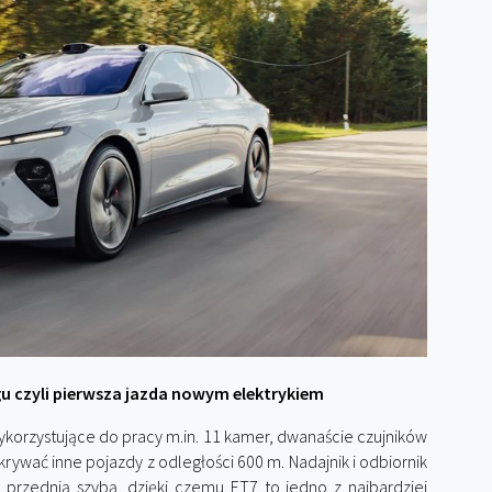
gu czyli pierwsza jazda nowym elektrykiem
ykorzystujące do pracy m.in. 11 kamer, dwanaście czujników
krywać inne pojazdy z odległości 600 m. Nadajnik i odbiornik
 przednią szybą, dzięki czemu ET7 to jedno z najbardziej