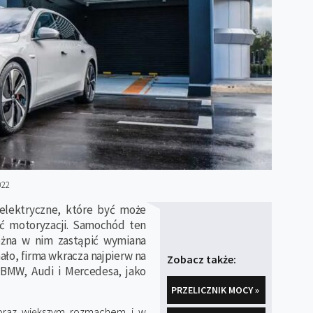
022
elektryczne, które być może
ść motoryzacji. Samochód ten
ożna w nim zastąpić wymiana
ło, firma wkracza najpierw na
Zobacz także:
 BMW, Audi i Mercedesa, jako
PRZELICZNIK MOCY »
coraz większym rozmachem i w