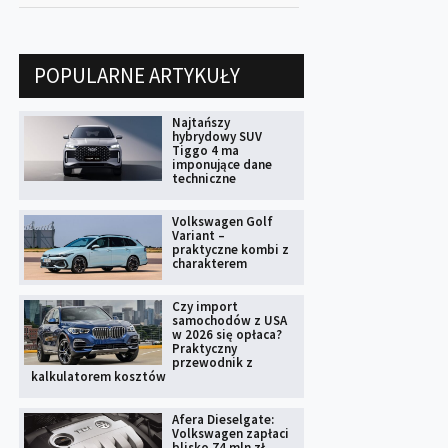
POPULARNE ARTYKUŁY
Najtańszy
hybrydowy SUV
Tiggo 4 ma
imponujące dane
techniczne
Volkswagen Golf
Variant –
praktyczne kombi z
charakterem
Czy import
samochodów z USA
w 2026 się opłaca?
Praktyczny
przewodnik z
kalkulatorem kosztów
Afera Dieselgate:
Volkswagen zapłaci
blisko 74 mln zł