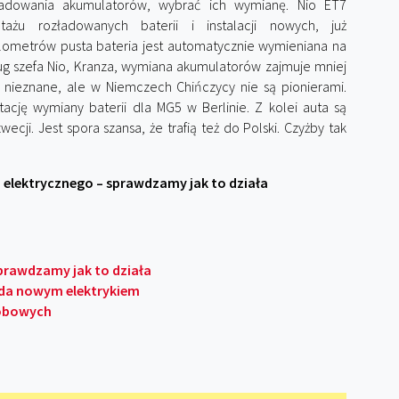
adowania akumulatorów, wybrać ich wymianę. Nio ET7
u rozładowanych baterii i instalacji nowych, już
lometrów pusta bateria jest automatycznie wymieniana na
ug szefa Nio, Kranza, wymiana akumulatorów zajmuje mniej
t nieznane, ale w Niemczech Chińczycy nie są pionierami.
tację wymiany baterii dla MG5 w Berlinie. Z kolei auta są
cji. Jest spora szansa, że trafią też do Polski. Czyżby tak
elektrycznego – sprawdzamy jak to działa
prawdzamy jak to działa
azda nowym elektrykiem
sobowych