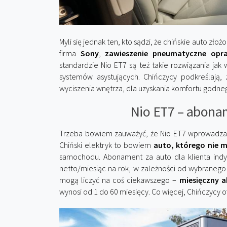
Myli się jednak ten, kto sądzi, że chińskie auto z
firma
Sony
,
zawieszenie pneumatyczne opra
standardzie Nio ET7 są też takie rozwiązania jak
systemów asystujących. Chińczycy podkreślają
wyciszenia wnętrza, dla uzyskania komfortu godnego
Nio ET7 – abonam
Trzeba bowiem zauważyć, że Nio ET7 wprowadza n
Chiński elektryk to bowiem
auto, którego nie 
samochodu. Abonament za auto dla klienta ind
netto/miesiąc na rok, w zależności od wybranego l
mogą liczyć na coś ciekawszego –
miesięczny 
wynosi od 1 do 60 miesięcy. Co więcej, Chińczycy o