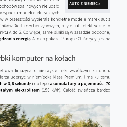
AUTO Z NIEMIEC »
mochodów spalinowych nie udało
 przypadku modeli elektrycznych
ców w przeszłości wybierała konkretne modele marek aut z
ilników Diesla czy benzynowych, o tyle auta elektryczne to
unktu A do B. Co więcej same silniki są w zasadzie podobne,
ządzania energią
. A to co pokazali Europie Chińczycy, jest na
ybki komputer na kołach
etrowa limuzyna o niezwykle niski współczynniku oporu
ierza uderzyć w niemiecką klasę Premium. I ma ku temu
/h w 3,8 sekund
y i do tego
akumulatory o pojemności 70
stałym elektrolitem
(150 kWh). Całość zwieńcza bardzo