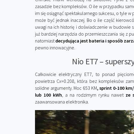
zasadzie bez kompleksów. O ile w przypadku sa
im się osiągnąć spektakularnego sukcesu, o tyle w
może być jednak inaczej. Bo o ile część kierow
uwagi na ich historię i doświadczenie w budowie s
już bardziej narzędzia do przemieszczania się z p
natomiast
decydująca jest bateria i sposób zar
pewno innowacyjne.
Nio ET7 – supersz
Całkowicie elektryczny ET7, to ponad pięciom
powietrza Cx=0.208, która bez kompleksów zam
solidne argumenty. Moc 653 KM
, sprint 0-100 km
lub 100 kWh
, a na rodzimym rynku nawet
ze 
zaawansowana elektronika.