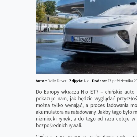
Autor:
Daily Driver ·
Zdjęcia:
Nio ·
Dodane:
17 października 2
Do Europy wkracza Nio ET7 – chińskie auto 
pokazuje nam, jak będzie wyglądać przyszło
można tylko wynająć, a proces ładowania m
akumulatora na naładowany. Jakby tego było ma
niemiecki rynek, a do tego od razu celuje w
bezpośrednich rywali.
Chińskie marki wchodzą na światowe rynki z 