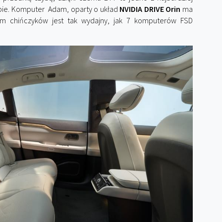
pie. Komputer Adam, oparty o układ
NVIDIA DRIVE Orin
ma
m chińczyków jest tak wydajny, jak 7 komputerów FSD