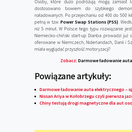
Osoby, które dużo podróżują mogą zamiast ł
dostosowano bowiem do szybkiego demontaż
naładowanych. Po przejechaniu od 400 do 500 ki
pełną w tzw.
Power Swap Stations (PSS)
. Wedł
niż 5 minut. W Polsce tego typu rozwiązanie jes
Niemiecko-chiński start-up Dianba prowadzi już s
oferowane w Niemczech, Niderlandach, Danii i Szwe
miała wyglądać przyszłość motoryzacji?
Zobacz:
Darmowe ładowanie auta 
Powiązane artykuły:
Darmowe ładowanie auta elektrycznego – s
Nissan Ariya w Kołobrzegu czyli pierwsza j
Chiny testują drogi magnetyczne dla aut o