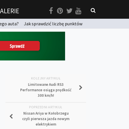
ALERIE
ego auta?
Jak sprawdzić liczbę punktów
KOLEJNY ARTYKUŁ
Limitowane Audi RS3
Performance osiąga prędkość
300 km/h!
POPRZEDNI ARTYKUŁ
Nissan Ariya w Kołobrzegu
czyli pierwsza jazda nowym
elektrykiem