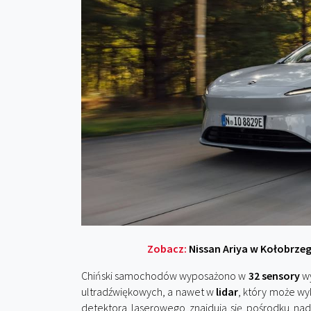
Zobacz:
Nissan Ariya w Kołobrze
Chiński samochodów wyposażono w
32 sensory
w
ultradźwiękowych, a nawet w
lidar
, który może wy
detektora laserowego znajdują się pośrodku nad