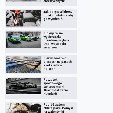
elektrycznych!
Jak odłączyć klemy
od akumulatora aby
go wymienić?
Blokująca się
wycieraczka
przedniej szyby –
Opel wzywa do
serwisów
Pierwszeństwo
pieszych na pasach
– od kiedy w
Polsce?
Początek
sportowego
sukcesu marki
Abarth dał Tazio
Nuvolari!
Podróż autem
zbliża pary? Pomysł
na Walentynki