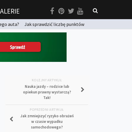
ALERIE
ego auta?
Jak sprawdzić liczbę punktów
KOLEJNY ARTYKUŁ
Nauka jazdy – rodzice lub
opiekun prawny wystarczą?
Tak!
POPRZEDNI ARTYKUŁ
Jak zmniejszyć ryzyko obrażeń
w czasie wypadku
samochodowego?