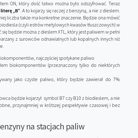
tem ON, który dość łatwo można było odszyfrować. Teraz
iterę „B”
. A to kojarzy się raczej z benzyną, a nie z dieslem.
niej liczba także ma konkretne znaczenie. Będzie ona mówić
biodiesla (czyli estrów metylowych kwasów tłuszczowych) w
się będzie można z dieslem XTL, który jest paliwem w pełni
warzany z surowców odnawialnych lub kopalnych innych niż
e.
biokomponentów, najczęściej spotykane paliwo
łem biokomponentów (przeznaczony tylko do niektórych
ywany jako czyste paliwo, który będzie zawierał do 7%
owca będzie kojarzył symbol B7 czy B10 z biodieslem, a nie
ne, przynajmniej w krótszej pespektywie czasowej i bez
nzyny na stacjach paliw