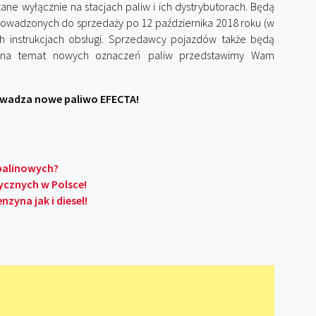
ne wyłącznie na stacjach paliw i ich dystrybutorach. Będą
wadzonych do sprzedaży po 12 października 2018 roku (w
ch instrukcjach obsługi. Sprzedawcy pojazdów także będą
j na temat nowych oznaczeń paliw przedstawimy Wam
wadza nowe paliwo EFECTA!
spalinowych?
ycznych w Polsce!
zyna jak i diesel!