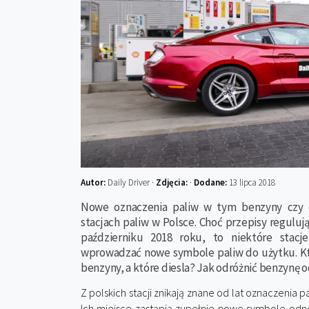
Autor:
Daily Driver ·
Zdjęcia:
·
Dodane:
13 lipca 2018
Nowe oznaczenia paliw w tym benzyny czy d
stacjach paliw w Polsce. Choć przepisy regulu
październiku 2018 roku, to niektóre stac
wprowadzać nowe symbole paliw do użytku. Kt
benzyny, a które diesla? Jak odróżnić benzynę o
Z polskich stacji znikają znane od lat oznaczenia p
Ich miejsce zastąpią zupełnie nowe symbole odno