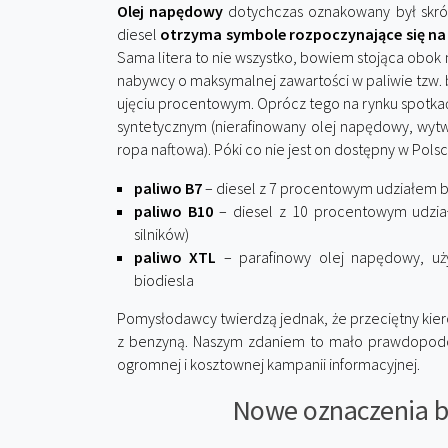
Olej napędowy
dotychczas oznakowany był skró
diesel
otrzyma symbole rozpoczynające się na l
Sama litera to nie wszystko, bowiem stojąca obok 
nabywcy o maksymalnej zawartości w paliwie tzw. 
ujęciu procentowym. Oprócz tego na rynku spotkać 
syntetycznym (nierafinowany olej napędowy, wyt
ropa naftowa). Póki co nie jest on dostępny w Polsc
paliwo B7
– diesel z 7 procentowym udziałem 
paliwo B10
– diesel z 10 procentowym udzia
silników)
paliwo XTL
– parafinowy olej napędowy, uż
biodiesla
Pomysłodawcy twierdzą jednak, że przeciętny kier
z benzyną. Naszym zdaniem to mało prawdopodob
ogromnej i kosztownej kampanii informacyjnej.
Nowe oznaczenia be