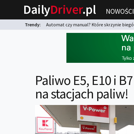
Daily
Driver
.pl
NOWOŚCI
Trendy:
Automat czy manual? Które skrzynie biegów
karnych?
Paliwo E5, E10 i B
na stacjach paliw!