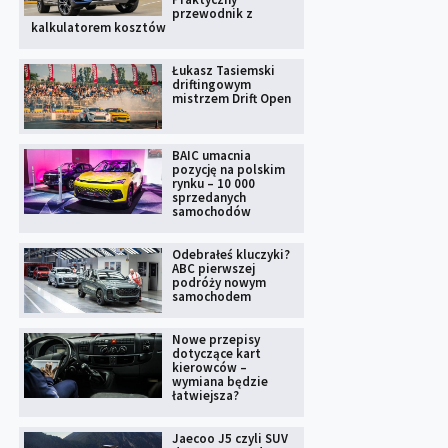
przewodnik z
kalkulatorem kosztów
Łukasz Tasiemski
driftingowym
mistrzem Drift Open
BAIC umacnia
pozycję na polskim
rynku – 10 000
sprzedanych
samochodów
Odebrałeś kluczyki?
ABC pierwszej
podróży nowym
samochodem
Nowe przepisy
dotyczące kart
kierowców –
wymiana będzie
łatwiejsza?
Jaecoo J5 czyli SUV