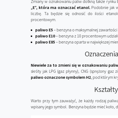
Zmiany w oznakowaniu paliw dotkną także rynku b
„E”, która ma oznaczać etanol.
Podobnie jak w 
liczbę. Ta będzie się odnosić do ilości etan
procentowym.
paliwo E5
– benzyna o maksymalnej zawartości e
paliwo E10
– benzyna z 10 procentowym udział
paliwo E85
– benzyna oparta w największej mie
Oznaczenia
Niewiele za to zmieni się w oznakowaniu pal
skróty jak LPG (gaz płynny), CNG (sprężony gaz 
paliwo oznaczone symbolem H2
, pod którym kr
Kształty
Warto przy tym zauważyć, że każdy rodzaj paliwa
wpisany jego symbol. Benzyna będzie mieć koło, d