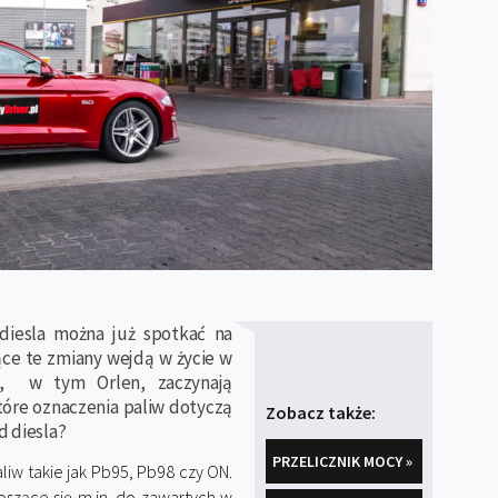
iesla można już spotkać na
jące te zmiany wejdą w życie w
je, w tym Orlen, zaczynają
óre oznaczenia paliw dotyczą
Zobacz także:
d diesla?
PRZELICZNIK MOCY »
aliw takie jak Pb95, Pb98 czy ON.
szące się m.in. do zawartych w