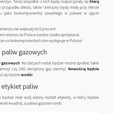
enzyn. Teraz wszystkie z nich będą rozpoczynały się
literą
przypadku diesla, także i benzyny będą miały przy literze
olu (jako biokomponentu) zawartego w paliwie w ujęcie
tanolu nie większej niż 5 procent
em etanolu (w Polsce bardzo rzadka spotykana)
rze na biokomponentach (nie występuje w Polsce)
 paliw gazowych
iw gazowych
. Na stacjach nadal będzie można spotkać takie
ziemny) czy LNG (skroplony gaz ziemny).
Nowością będzie
yć się będzie
wodór
.
 etykiet paliw
 będzie miał swój własny kształt etykiety, w który będzie
iesel kwadrat, a paliwa gazowe romb.