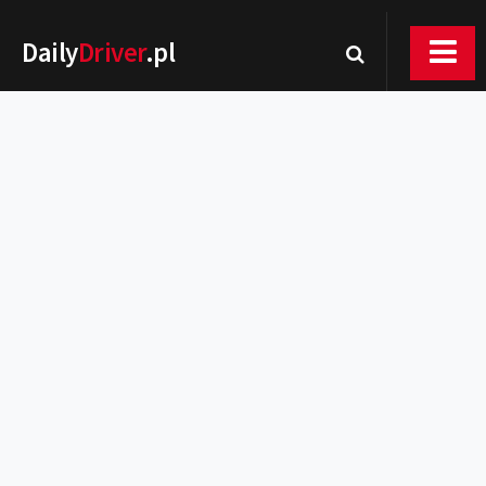
Daily
Driver
.pl
Nowości
Premiery
Rynek
Drogi
Zmiany w prawie
Wydarzenia
MOTORsport
Testy
Porady
Zakup i eksploatacja