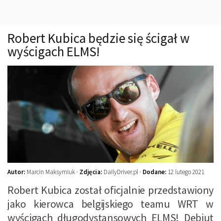
Technika
Prawo
Robert Kubica będzie się ścigał w
Technika jazdy
wyścigach ELMS!
Oświetlenie
Kalkulatory
Przelicznik mocy
Auto z niemiec
Galerie
Autor:
Marcin Maksymiuk ·
Zdjęcia:
DailyDriver.pl ·
Dodane:
12 lutego 2021
Robert Kubica został oficjalnie przedstawiony
jako kierowca belgijskiego teamu WRT w
wyścigach długodystansowych ELMS! Debiut