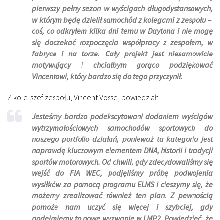
pierwszy pełny sezon w wyścigach długodystansowych,
w którym będę dzielił samochód z kolegami z zespołu –
coś, co odkryłem kilka dni temu w Daytona i nie mogę
się doczekać rozpoczęcia współpracy z zespołem, w
fabryce i na torze. Cały projekt jest niesamowicie
motywujący i chciałbym gorąco podziękować
Vincentowi, który bardzo się do tego przyczynił.
Z kolei szef zespołu, Vincent Vosse, powiedział:
Jesteśmy bardzo podekscytowani dodaniem wyścigów
wytrzymałościowych samochodów sportowych do
naszego portfolio działań, ponieważ ta kategoria jest
naprawdę kluczowym elementem DNA, historii i tradycji
sportów motorowych. Od chwili, gdy zdecydowaliśmy się
wejść do FIA WEC, podjęliśmy próbę podwojenia
wysiłków za pomocą programu ELMS i cieszymy się, że
możemy zrealizować również ten plan. Z pewnością
pomoże nam uczyć się więcej i szybciej, gdy
podejmiemy to nowe wyzwanie w LMP2. Powiedzieć, że