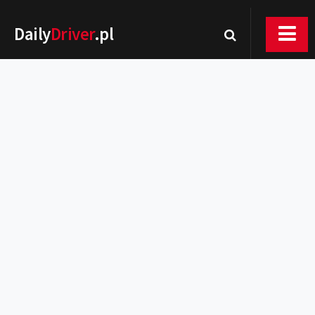
Daily
Driver
.pl
Nowości
Premiery
Rynek
Drogi
Zmiany w prawie
Wydarzenia
MOTORsport
Testy
Porady
Zakup i eksploatacja