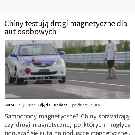
Technika
Prawo
Chiny testują drogi magnetyczne dla
Technika jazdy
aut osobowych
Oświetlenie
Kalkulatory
Przelicznik mocy
Auto z niemiec
Galerie
Autor:
Daily Driver ·
Zdjęcia:
·
Dodane:
5 października 2022
Samochody magnetyczne? Chiny sprawdzają,
czy drogi magnetyczne, po których mogłyby
poruszać się auta na poduszce magnetycznej,