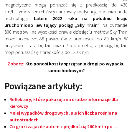
magnetyczne mogą poruszać się z prędkością do 430
km/h. Tymczasem chińscy naukowcy kontynuują badania nad tą
technologią.
Latem 2022 roku na południu kraju
uruchomiono lewitujący pociąg „Sky Train”
. Na dystansie
800 metrów i na wysokości prawie dziesięciu metrów Sky Train
może przewieźć 88 pasażerów z prędkością do 80 km/h. W
przyszłości trasa będzie miała 7,5 kilometra, a pociąg będzie
mógł poruszać się z prędkością do 120 km/h.
Zobacz:
Kto ponosi koszty sprzątania drogi po wypadku
samochodowym?
Powiązane artykuły:
Reflektory, które pokazują na drodze informacje dla
kierowcy
Mniej wypadków drogowych, ale ich liczba rośnie na
autostradach
Co grozi za jazdę autem z prędkością 260 km/h po…