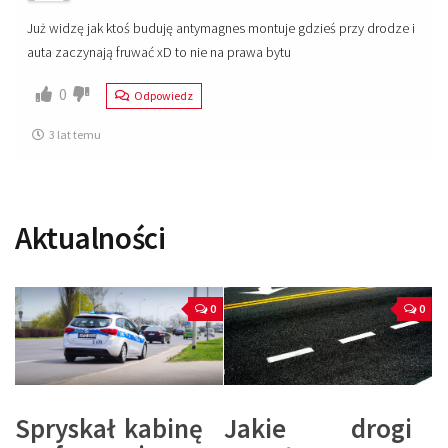
Już widzę jak ktoś buduję antymagnes montuje gdzieś przy drodze i
auta zaczynają fruwać xD to nie na prawa bytu
0
Odpowiedz
3 lat temu
Aktualności
0
0
Spryskał kabinę
Jakie drogi