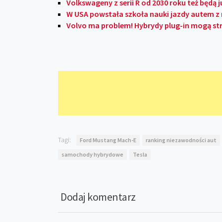
Volkswageny z serii R od 2030 roku też będą 
W USA powstała szkoła nauki jazdy autem 
Volvo ma problem! Hybrydy plug-in mogą st
Tagi:
Ford Mustang Mach-E
ranking niezawodności aut
samochody hybrydowe
Tesla
Dodaj komentarz