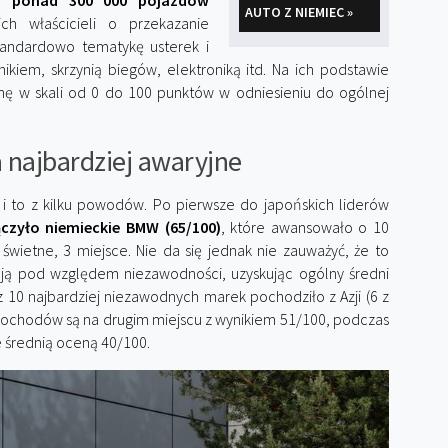
a ponad 300 000 pojazdów
AUTO Z NIEMIEC »
ch właścicieli o przekazanie
tandardowo tematykę usterek i
ikiem, skrzynią biegów, elektroniką itd. Na ich podstawie
nę w skali od 0 do 100 punktów w odniesieniu do ogólnej
a najbardziej awaryjne
 i to z kilku powodów. Po pierwsze do japońskich liderów
czyło niemieckie BMW (65/100)
, które awansowało o 10
wietne, 3 miejsce. Nie da się jednak nie zauważyć, że to
ą pod względem niezawodności, uzyskując ogólny średni
10 najbardziej niezawodnych marek pochodziło z Azji (6 z
samochodów są na drugim miejscu z wynikiem 51/100, podczas
e średnią oceną 40/100.