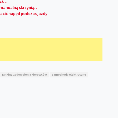
już…
z manualną skrzynią…
racić napęd podczas jazdy
ranking zadowolenia kierowców
samochody elektryczne