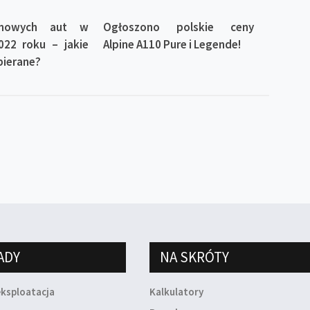
 nowych aut w
Ogłoszono polskie ceny
022 roku – jakie
Alpine A110 Pure i Legende!
ybierane?
ADY
NA SKRÓTY
eksploatacja
Kalkulatory