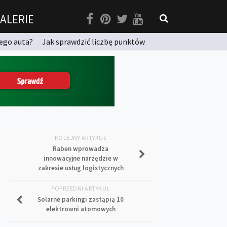
ALERIE
ego auta?
Jak sprawdzić liczbę punktów
KOLEJNY ARTYKUŁ
Raben wprowadza
innowacyjne narzędzie w
zakresie usług logistycznych
POPRZEDNI ARTYKUŁ
Solarne parkingi zastąpią 10
elektrowni atomowych