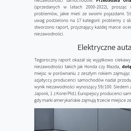
niezawodności samochodów.
Przebadała on
(sprzedanych w latach 2000-2022), prosząc i
problemów, jakie mieli ze swoimi pojazdami. S
uwag podzielono na 17 kategorii: problemy z siln
stworzono raport, przyznający każdej marce oce
niezawodności.
Elektryczne aut
Tegoroczny raport okazał się wyjątkowo ciekawy
niezawodności takich jak Honda czy Mazda,
dołą
miejsc w porównaniu z zeszłym rokiem zajmując ś
azjatyccy producenci samochodów nadal przoduj
wynik niezawodności wynoszący 59/100. Siedem z 
Japonii, 1 z Korei Płd.). Europejscy producenci 
gdy marki amerykańskie zajmują trzecie miejsce z