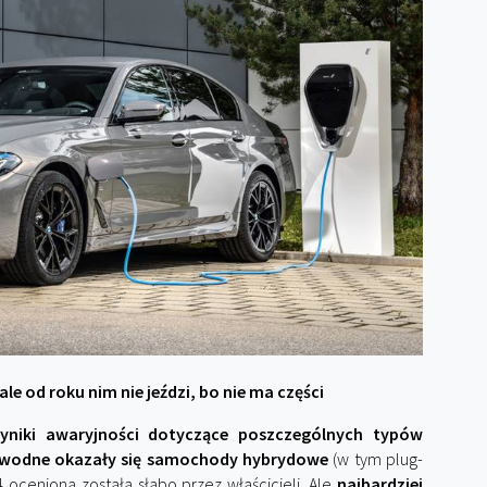
ale od roku nim nie jeździ, bo nie ma części
yniki awaryjności dotyczące poszczególnych typów
zawodne okazały się samochody hybrydowe
(w tym plug-
4 oceniona została słabo przez właścicieli. Ale
najbardziej