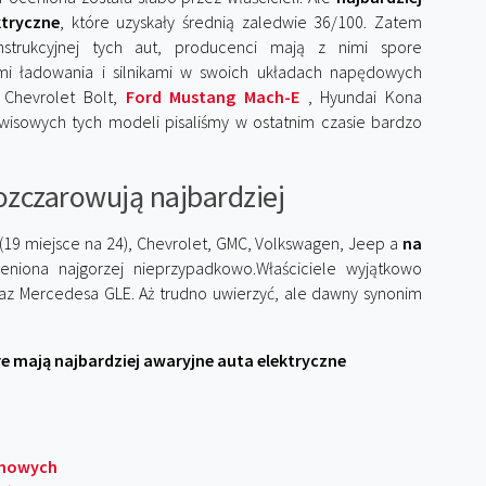
tryczne
, które uzyskały średnią zaledwie 36/100. Zatem
strukcyjnej tych aut, producenci mają z nimi spore
i ładowania i silnikami w swoich układach napędowych
k Chevrolet Bolt,
Ford Mustang Mach-E
, Hyundai Kona
erwisowych tych modeli pisaliśmy w ostatnim czasie bardzo
rozczarowują najbardziej
(19 miejsce na 24), Chevrolet, GMC, Volkswagen, Jeep a
na
eniona najgorzej nieprzypadkowo.Właściciele wyjątkowo
raz Mercedesa GLE. Aż trudno uwierzyć, ale dawny synonim
tóre mają najbardziej awaryjne auta elektryczne
tomowych