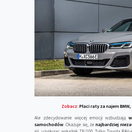
Zobacz:
Płaci raty za najem BMW, 
Ale zdecydowanie więcej emocji wzbudzają
w
samochodów
. Okazuje się, że
najbardziej nie
in), uzyskując wskaźnik 78/100. Tylko Toyota RAV-