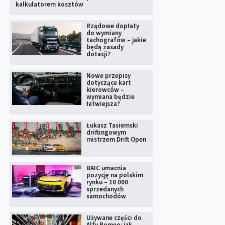
kalkulatorem kosztów
Rządowe dopłaty
do wymiany
tachografów – jakie
będą zasady
dotacji?
Nowe przepisy
dotyczące kart
kierowców –
wymiana będzie
łatwiejsza?
Łukasz Tasiemski
driftingowym
mistrzem Drift Open
BAIC umacnia
pozycję na polskim
rynku – 10 000
sprzedanych
samochodów
Używane części do
Alfy Romeo: jak