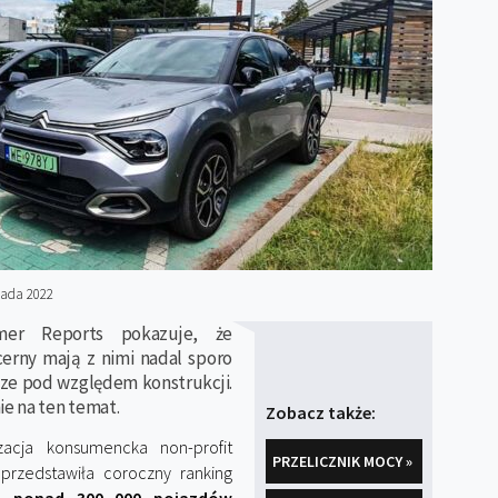
pada 2022
mer Reports pokazuje, że
cerny mają z nimi nadal sporo
sze pod względem konstrukcji.
ie na ten temat.
Zobacz także:
zacja konsumencka non-profit
PRZELICZNIK MOCY »
 przedstawiła coroczny ranking