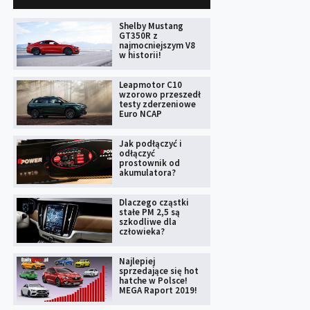
Shelby Mustang
GT350R z
najmocniejszym V8
w historii!
Leapmotor C10
wzorowo przeszedł
testy zderzeniowe
Euro NCAP
Jak podłączyć i
odłączyć
prostownik od
akumulatora?
Dlaczego cząstki
stałe PM 2,5 są
szkodliwe dla
człowieka?
Najlepiej
sprzedające się hot
hatche w Polsce!
MEGA Raport 2019!