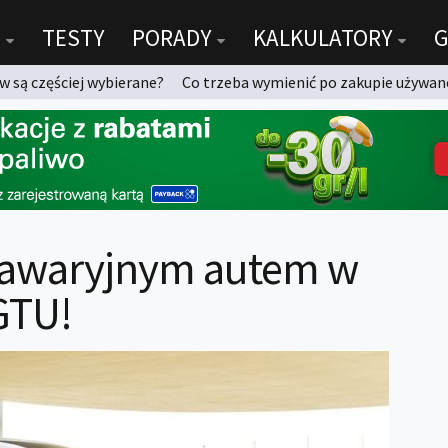
TESTY
PORADY
KALKULATORY
G
 są częściej wybierane?
Co trzeba wymienić po zakupie używan
j awaryjnym autem w
GTU!