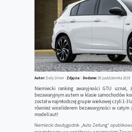
Autor:
Daily Driver ·
Zdjęcia:
·
Dodane:
30 października 2019
Niemiecki ranking awaryjności GTU uznał, ż
bezawaryjnym autem w klasie samochodów ko
został w najmłodszej grupie wiekowej czyli 1-3 la
również wiceliderem bezawaryjności w całym
modeli aut!
Niemiecki dwutygodnik „Auto Zeitung” opublikowa
przygotowany we współpracy z niemieckim Towa