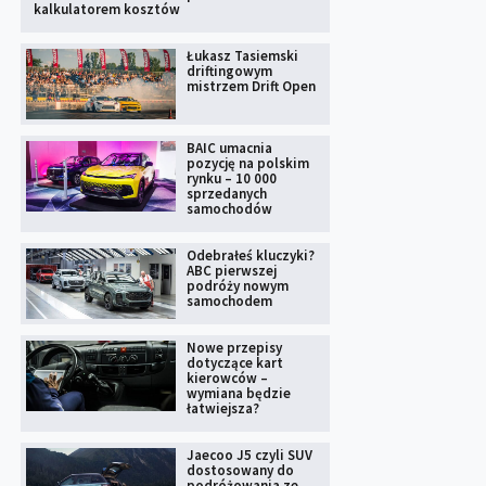
kalkulatorem kosztów
Łukasz Tasiemski
driftingowym
mistrzem Drift Open
BAIC umacnia
pozycję na polskim
rynku – 10 000
sprzedanych
samochodów
Odebrałeś kluczyki?
ABC pierwszej
podróży nowym
samochodem
Nowe przepisy
dotyczące kart
kierowców –
wymiana będzie
łatwiejsza?
Jaecoo J5 czyli SUV
dostosowany do
podróżowania ze