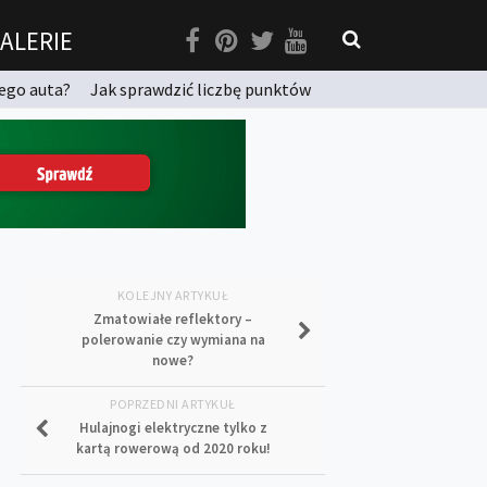
ALERIE
ego auta?
Jak sprawdzić liczbę punktów
KOLEJNY ARTYKUŁ
Zmatowiałe reflektory –
polerowanie czy wymiana na
nowe?
POPRZEDNI ARTYKUŁ
Hulajnogi elektryczne tylko z
kartą rowerową od 2020 roku!