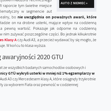
AUTO Z NIEMIEC »
W raporcie tym świetne miejsce
roblematyczny w segmencie aut
dealny, bo
nie uwzględnia on poważnych awarii, które
 kładzie on na drobne usterki, mające wpływ na codzienną
ma pewną wartość. Pokazuje jak odporne na codzienną
ę w nim zużywać poszczególne części. Bo jednak kilkukrotnie
es Klasy A
czy Audi A3, a przecież wydawać by się mogło, że
suje. W końcu to klasa wyższa.
ng awaryjności 2020 GTU
zultat ze wszystkich badanych samochodów osobowych i
nicy GTÜ wykryli usterki w mniej niż 1% egzemplarzy w
 Audi A3 czy Mercedesem klasy A, które osiągnęły trzykrotnie
nty za wyborem Fiata oraz pewność w codziennej