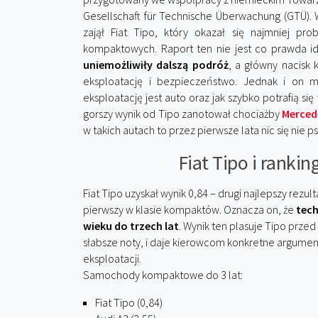
Gesellschaft für Technische Überwachung (GTÜ). 
zajął Fiat Tipo, który okazał się najmniej p
kompaktowych. Raport ten nie jest co prawda i
uniemożliwiły dalszą podróż
, a główny nacisk
eksploatację i bezpieczeństwo. Jednak i on 
eksploatację jest auto oraz jak szybko potrafią si
gorszy wynik od Tipo zanotował chociażby
Merced
w takich autach to przez pierwsze lata nic się nie p
Fiat Tipo i ranki
Fiat Tipo uzyskał wynik 0,84 – drugi najlepszy re
pierwszy w klasie kompaktów. Oznacza on, że
tech
wieku do trzech lat
. Wynik ten plasuje Tipo przed
słabsze noty, i daje kierowcom konkretne argume
eksploatacji.
Samochody kompaktowe do 3 lat:
Fiat Tipo (0,84)