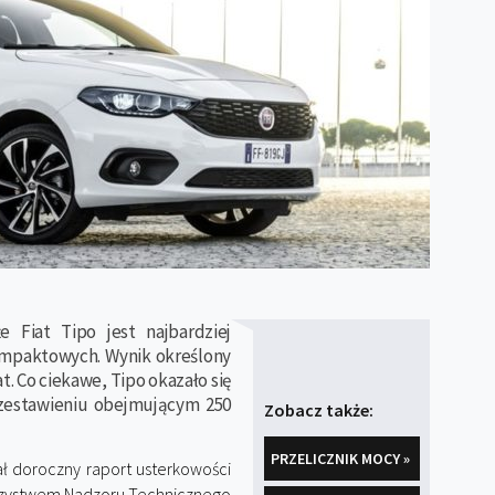
e Fiat Tipo jest najbardziej
mpaktowych. Wynik określony
t. Co ciekawe, Tipo okazało się
 zestawieniu obejmującym 250
Zobacz także:
PRZELICZNIK MOCY »
ł doroczny raport usterkowości
rzystwem Nadzoru Technicznego