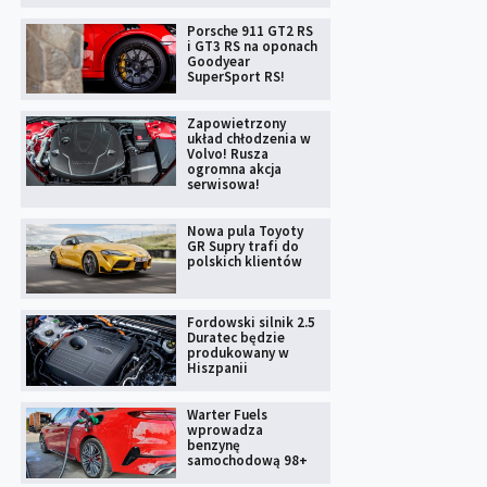
Porsche 911 GT2 RS
i GT3 RS na oponach
Goodyear
SuperSport RS!
Zapowietrzony
układ chłodzenia w
Volvo! Rusza
ogromna akcja
serwisowa!
Nowa pula Toyoty
GR Supry trafi do
polskich klientów
Fordowski silnik 2.5
Duratec będzie
produkowany w
Hiszpanii
Warter Fuels
wprowadza
benzynę
samochodową 98+