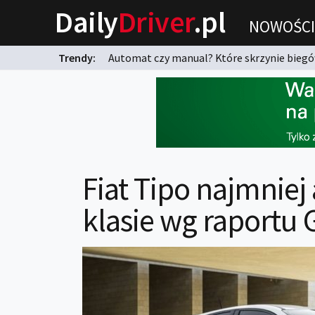
Daily
Driver
.pl
NOWOŚCI
Trendy:
Automat czy manual? Które skrzynie biegów
karnych?
Fiat Tipo najmnie
klasie wg raportu 