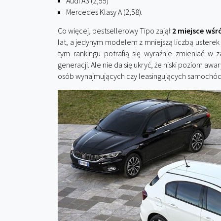
Audi A3 (2,55)
Mercedes Klasy A (2,58).
Co więcej, bestsellerowy Tipo zajął
2 miejsce wś
lat, a jedynym modelem z mniejszą liczbą usterek
tym rankingu potrafią się wyraźnie zmieniać w 
generacji. Ale nie da się ukryć, że niski poziom awa
osób wynajmujących czy leasingujących samochód.