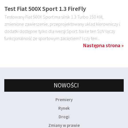
Test Fiat 500X Sport 1.3 FireFly
Testowany Fiat 500X Sport ma silnik 1.3 Turbo 150 KM,
zmienione zawieszenie, przeprojektowany układ kierowniczy i
dodatki dostępne tylko dla wersji Sport. Na ile ten SUV łączy
funkcjonalność ze sportowym zacięciem? I czy ten...
Następna strona »
NOWOŚCI
Premiery
Rynek
Drogi
Zmiany w prawie