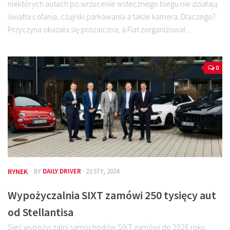
niektórych autach po wrzucenie wstecznego biegu nie działają
światła cofania, czujniki parkowania a także kamera. Dlaczego?
Przyczyna okazała się prozaiczna, a Fiat zorganizował...
0
RYNEK
· BY
DAILY DRIVER
· 23 STY, 2024
Wypożyczalnia SIXT zamówi 250 tysięcy aut
od Stellantisa
Sieć wypożyczalni samochodów SIXT zamówi do 2026 roku