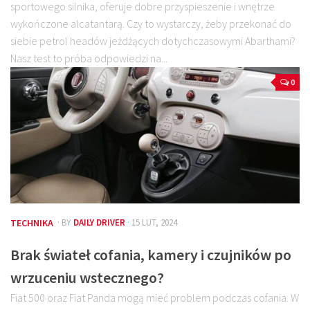
sportowego silnika, oferuje dobre przyspieszenie i wnętrze
wykończone alcatantarą. Czy to wystarczy, żeby przekonać do
siebie petrol headów jeżdżących dotychczasowymi Abarthami?
Nasz test to próba odpowiedzi na...
0
TECHNIKA
· BY
DAILY DRIVER
· 15 LUT, 2024
Brak świateł cofania, kamery i czujników po
wrzuceniu wstecznego?
Fiat 500 oraz Fiat Panda mogą mieć problem podczas cofania. W