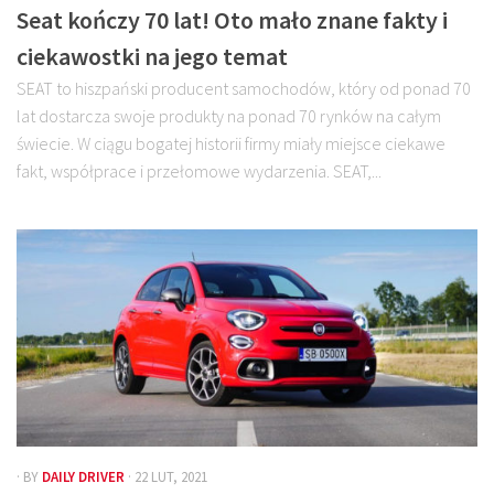
Seat kończy 70 lat! Oto mało znane fakty i
ciekawostki na jego temat
SEAT to hiszpański producent samochodów, który od ponad 70
lat dostarcza swoje produkty na ponad 70 rynków na całym
świecie. W ciągu bogatej historii firmy miały miejsce ciekawe
fakt, współprace i przełomowe wydarzenia. SEAT,...
· BY
DAILY DRIVER
· 22 LUT, 2021