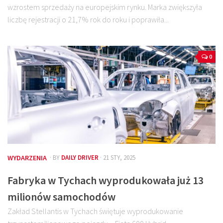
wzrostem sprzedaży na europejskim rynku. Marka zwiększyła
liczbę rejestracji o 21,7% rok do roku i poprawiła...
0
WYDARZENIA
· BY
DAILY DRIVER
· 21 STY, 2025
Fabryka w Tychach wyprodukowała już 13
milionów samochodów
Zakład Stellantis w Tychach świętuje wyprodukowanie