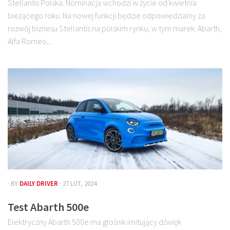
Stellantis Polska. Nominacja wchodzi w życie od kwietnia
bieżącego roku. Na nowej funkcji będzie odpowiedzialny za
rozwój biznesu Stellantis na polskim rynku, w tym marek: Abarth,
Alfa Romeo,...
· BY
DAILY DRIVER
· 27 LUT, 2024
Test Abarth 500e
Elektryczny Abarth 500e ma głośnik imitujący dźwięk