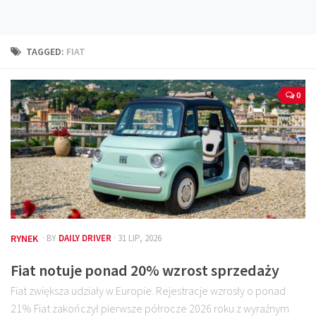
Technika
Prawo
TAGGED:
FIAT
Technika jazdy
Oświetlenie
0
Kalkulatory
Przelicznik mocy
Auto z niemiec
Galerie
RYNEK
· BY
DAILY DRIVER
· 31 LIP, 2026
Fiat notuje ponad 20% wzrost sprzedaży
Fiat zwiększa udziały w Europie. Rejestracje wzrosły o ponad
21% Fiat zakończył pierwsze półrocze 2026 roku z wyraźnym