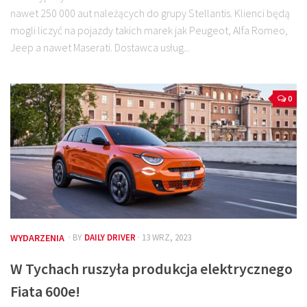
nawet 250 000 aut należących do grupy Stellantis. Klienci będą
mogli liczyć na pojazdy takich marek jak Peugeot, Alfa Romeo,
Jeep a nawet Maserati. Dostawca usług...
0
WYDARZENIA
· BY
DAILY DRIVER
· 13 WRZ, 2023
W Tychach ruszyła produkcja elektrycznego
Fiata 600e!