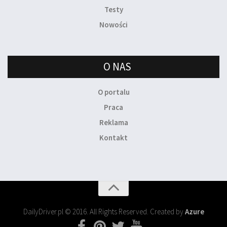
Testy
Nowości
O NAS
O portalu
Praca
Reklama
Kontakt
DailyDriver.pl © 2016. All Rights Reserved. Created by
Azure