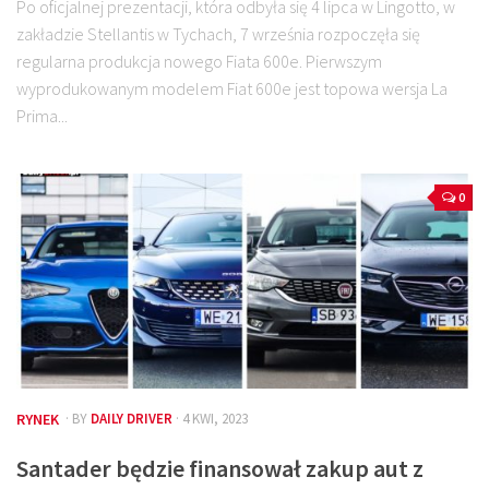
Po oficjalnej prezentacji, która odbyła się 4 lipca w Lingotto, w
zakładzie Stellantis w Tychach, 7 września rozpoczęła się
regularna produkcja nowego Fiata 600e. Pierwszym
wyprodukowanym modelem Fiat 600e jest topowa wersja La
Prima...
0
RYNEK
· BY
DAILY DRIVER
· 4 KWI, 2023
Santader będzie finansował zakup aut z