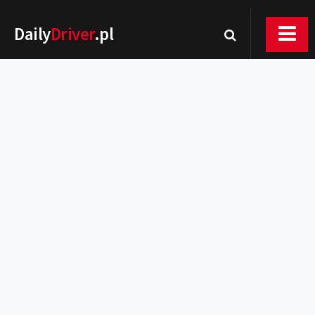
Daily
Driver
.pl
Nowości
Premiery
Rynek
Drogi
Zmiany w prawie
Wydarzenia
MOTORsport
Testy
Porady
Zakup i eksploatacja