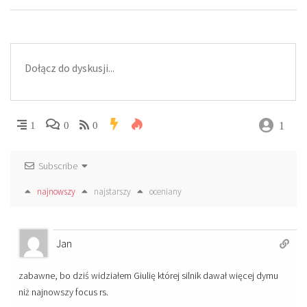
1
1
0
0
Subscribe
najnowszy
najstarszy
oceniany
Jan
zabawne, bo dziś widziałem Giulię której silnik dawał więcej dymu
niż najnowszy focus rs.