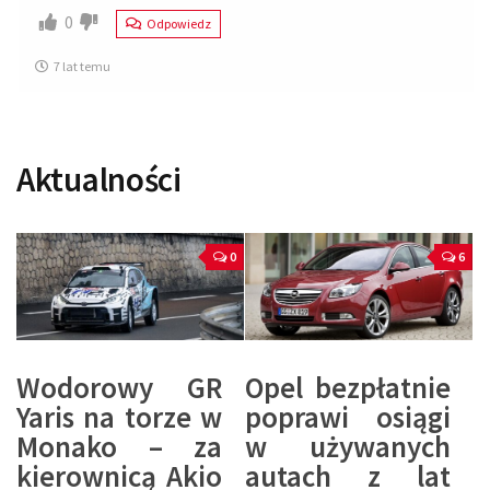
0
Odpowiedz
7 lat temu
Aktualności
0
6
Wodorowy GR
Opel bezpłatnie
Yaris na torze w
poprawi osiągi
Monako – za
w używanych
kierownicą Akio
autach z lat