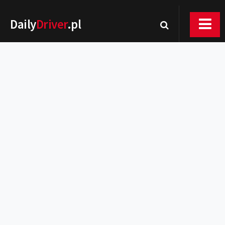
Daily
Driver
.pl
Nowości
Premiery
Rynek
Drogi
Zmiany w prawie
Wydarzenia
MOTORsport
Testy
Porady
Zakup i eksploatacja