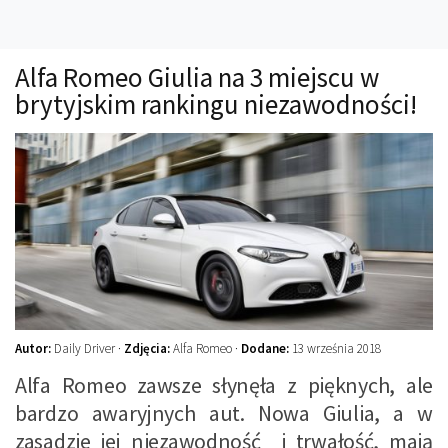
Technika
Prawo
Alfa Romeo Giulia na 3 miejscu w
Technika jazdy
brytyjskim rankingu niezawodności!
Oświetlenie
Kalkulatory
Przelicznik mocy
Auto z niemiec
Galerie
Autor:
Daily Driver ·
Zdjęcia:
Alfa Romeo ·
Dodane:
13 września 2018
Alfa Romeo zawsze słynęła z pięknych, ale
bardzo awaryjnych aut. Nowa Giulia, a w
zasadzie jej niezawodność i trwałość, mają