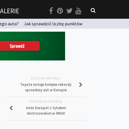
ALERIE
ego auta?
Jak sprawdzić liczbę punktów
KOLEJNY ARTYKUŁ
Toyota notuje kolejne rekordy
sprzedaży aut w Europie
POPRZEDNI ARTYKUŁ
Inter Europol z tytułem
mistrzowskim w IMSA!