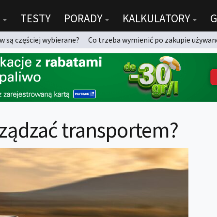
TESTY
PORADY
KALKULATORY
G
 są częściej wybierane?
Co trzeba wymienić po zakupie używan
rządzać transportem?