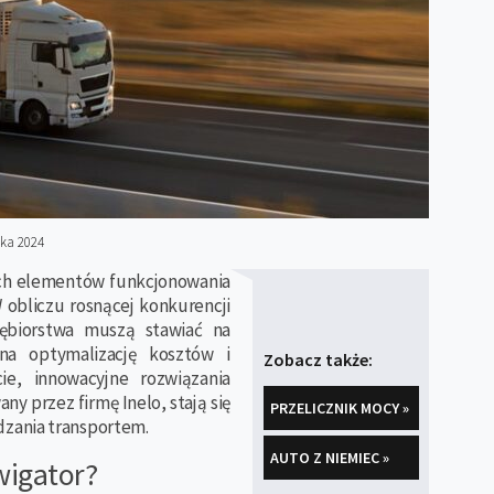
ika 2024
ych elementów funkcjonowania
W obliczu rosnącej konkurencji
ębiorstwa muszą stawiać na
na optymalizację kosztów i
Zobacz także:
ie, innowacyjne rozwiązania
y przez firmę Inelo, stają się
PRZELICZNIK MOCY »
zania transportem.
AUTO Z NIEMIEC »
wigator?