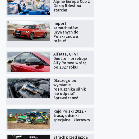
Alpine Europa Cup z
Gosią Rdest na
starcie!
Import
samochodów
używanych do
Polski znowu
rośnie!
Alfetta, GTV i
Duetto – przeboje
Alfy Romeo wrócą
po 2027 roku!
Dlaczego po
wymianie
rozrusznika silnik
nie odpala?
Sprawdzamy!
Rajd Polski 2022 –
trasa, odcinki
specjalne i kierowcy
Strach przed jazdą