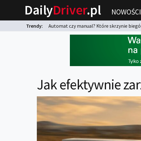
Daily
Driver
.pl
NOWOŚCI
Trendy:
Automat czy manual? Które skrzynie biegów
karnych?
Jak efektywnie za