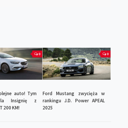
0
0
olejne auto! Tym
Ford Mustang zwycięża w
la Insignię z
rankingu J.D. Power APEAL
6T 200 KM!
2025