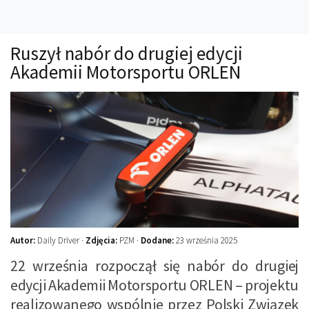
Technika
Prawo
Ruszył nabór do drugiej edycji
Technika jazdy
Akademii Motorsportu ORLEN
Oświetlenie
Kalkulatory
Przelicznik mocy
Auto z niemiec
Galerie
Autor:
Daily Driver ·
Zdjęcia:
PZM ·
Dodane:
23 września 2025
22 września rozpoczął się nabór do drugiej
edycji Akademii Motorsportu ORLEN – projektu
realizowanego wspólnie przez Polski Związek