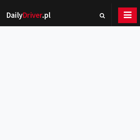
Daily
Driver
.pl
Nowości
Premiery
Rynek
Drogi
Zmiany w prawie
Wydarzenia
MOTORsport
Testy
Porady
Zakup i eksploatacja