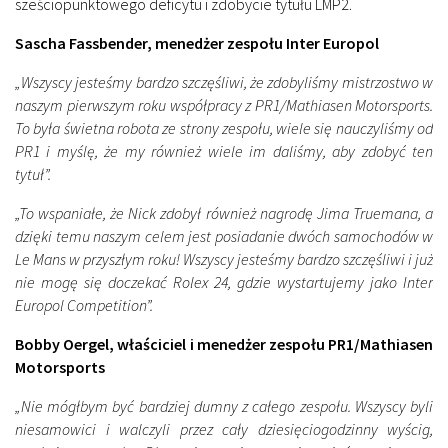
sześciopunktowego deficytu i zdobycie tytułu LMP2.
Sascha Fassbender, menedżer zespołu Inter Europol
„Wszyscy jesteśmy bardzo szczęśliwi, że zdobyliśmy mistrzostwo w
naszym pierwszym roku współpracy z PR1/Mathiasen Motorsports.
To była świetna robota ze strony zespołu, wiele się nauczyliśmy od
PR1 i myślę, że my również wiele im daliśmy, aby zdobyć ten
tytuł”.
„To wspaniałe, że Nick zdobył również nagrodę Jima Truemana, a
dzięki temu naszym celem jest posiadanie dwóch samochodów w
Le Mans w przyszłym roku! Wszyscy jesteśmy bardzo szczęśliwi i już
nie mogę się doczekać Rolex 24, gdzie wystartujemy jako Inter
Europol Competition”.
Bobby Oergel, właściciel i menedżer zespołu PR1/Mathiasen
Motorsports
„Nie mógłbym być bardziej dumny z całego zespołu. Wszyscy byli
niesamowici i walczyli przez cały dziesięciogodzinny wyścig,