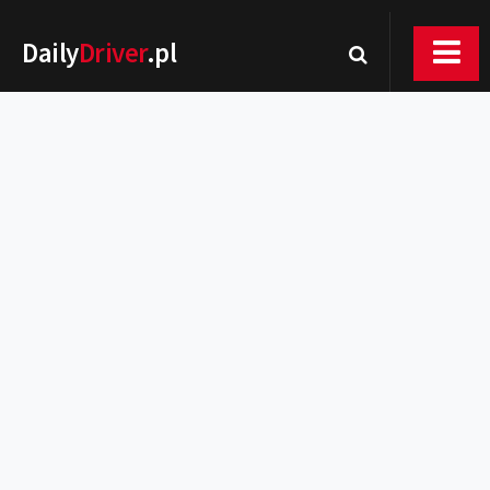
Daily
Driver
.pl
Nowości
Premiery
Rynek
Drogi
Zmiany w prawie
Wydarzenia
MOTORsport
Testy
Porady
Zakup i eksploatacja