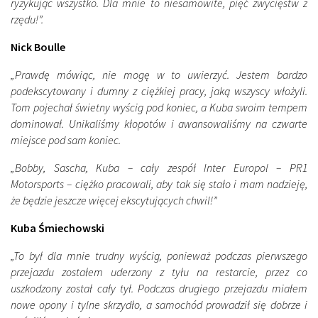
ryzykując wszystko. Dla mnie to niesamowite, pięć zwycięstw z
rzędu!”.
Nick Boulle
„Prawdę mówiąc, nie mogę w to uwierzyć. Jestem bardzo
podekscytowany i dumny z ciężkiej pracy, jaką wszyscy włożyli.
Tom pojechał świetny wyścig pod koniec, a Kuba swoim tempem
dominował. Unikaliśmy kłopotów i awansowaliśmy na czwarte
miejsce pod sam koniec.
„Bobby, Sascha, Kuba – cały zespół Inter Europol – PR1
Motorsports – ciężko pracowali, aby tak się stało i mam nadzieję,
że będzie jeszcze więcej ekscytujących chwil!”
Kuba Śmiechowski
„To był dla mnie trudny wyścig, ponieważ podczas pierwszego
przejazdu zostałem uderzony z tyłu na restarcie, przez co
uszkodzony został cały tył. Podczas drugiego przejazdu miałem
nowe opony i tylne skrzydło, a samochód prowadził się dobrze i