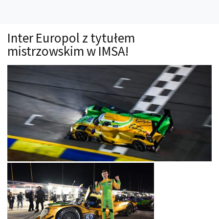
Technika
Prawo
Inter Europol z tytułem
Technika jazdy
mistrzowskim w IMSA!
Oświetlenie
Kalkulatory
Przelicznik mocy
Auto z niemiec
Galerie