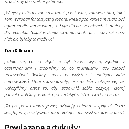
wróciliśmy do świetnego tempa.
„Wszyscy byliśmy zdenerwowani pod koniec, zarówno Nick, jak i
Tom wykonali fantastyczną robotę. Presja pod koniec musiała być
ogromna dla Toma; wiem, że była dla nas w boksach! Gratulacje
dla nich obu. Zespół wykonał świetną robotę przez cały rok i bez
nich nie byłoby to możliwe”.
Tom Dillmann
„Udało się, co za ulga! To był trudny wyścig, zgodnie z
oczekiwaniami i zrobiliśmy to, co musieliśmy, aby zdobyć
mistrzostwo! Byliśmy szybcy w wyścigu i mieliśmy kilka
niepowodzeń, które spowodowały, że straciliśmy okrążenie, ale
walczyliśmy przez to, aby zapewnić sobie pozycję, której
potrzebowaliśmy na koniec, aby zdobyć mistrzostwo bez ryzyka.
„To po prostu fantastyczne; dziękuję całemu zespołowi. Teraz
świętujemy, a za tydzień mamy kolejne mistrzostwa do wygrania”.
Powiązane artykuły: