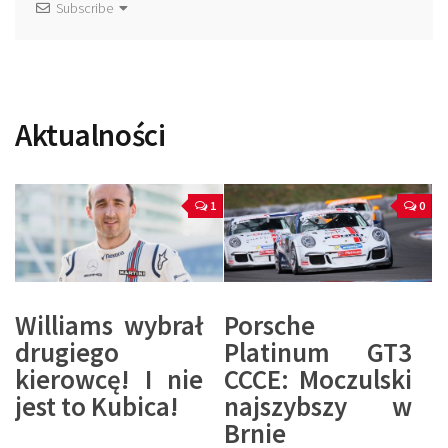
Subscribe
Aktualności
1
0
Williams wybrał
Porsche
drugiego
Platinum GT3
kierowcę! I nie
CCCE: Moczulski
jest to Kubica!
najszybszy w
Brnie