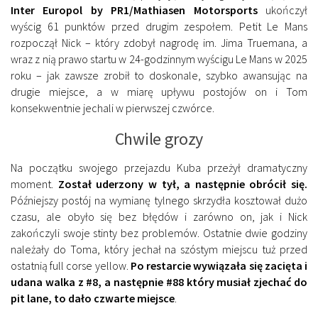
Inter Europol by PR1/Mathiasen Motorsports
ukończył
wyścig 61 punktów przed drugim zespołem. Petit Le Mans
rozpoczął Nick – który zdobył nagrodę im. Jima Truemana, a
wraz z nią prawo startu w 24-godzinnym wyścigu Le Mans w 2025
roku – jak zawsze zrobił to doskonale, szybko awansując na
drugie miejsce, a w miarę upływu postojów on i Tom
konsekwentnie jechali w pierwszej czwórce.
Chwile grozy
Na początku swojego przejazdu Kuba przeżył dramatyczny
moment.
Został uderzony w tył, a następnie obrócił się.
Późniejszy postój na wymianę tylnego skrzydła kosztował dużo
czasu, ale obyło się bez błędów i zarówno on, jak i Nick
zakończyli swoje stinty bez problemów. Ostatnie dwie godziny
należały do Toma, który jechał na szóstym miejscu tuż przed
ostatnią full corse yellow.
Po restarcie wywiązała się zacięta i
udana walka z #8, a następnie #88 który musiał zjechać do
pit lane, to dało czwarte miejsce
.