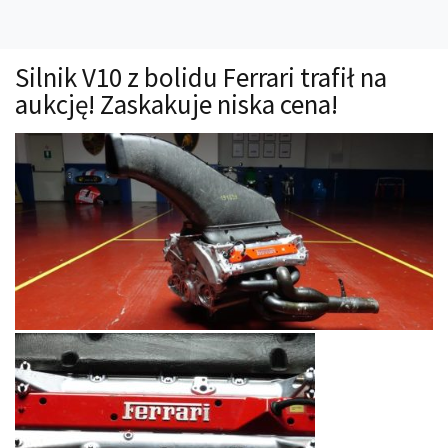
Technika
Prawo
Silnik V10 z bolidu Ferrari trafił na
Technika jazdy
aukcję! Zaskakuje niska cena!
Oświetlenie
Kalkulatory
Przelicznik mocy
Auto z niemiec
Galerie