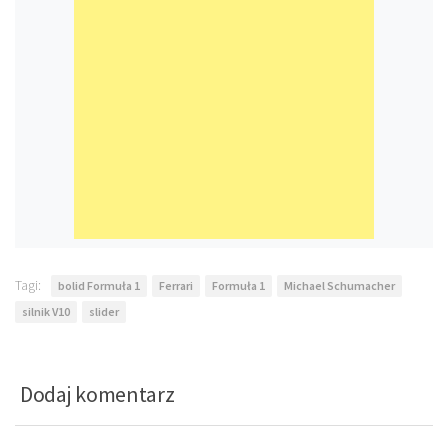
Tagi:
bolid Formuła 1
Ferrari
Formuła 1
Michael Schumacher
silnik V10
slider
Dodaj komentarz