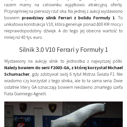
razem mamy na celowniku wyjątkowo atrakcyjną ofertę.
Przynajmniej na pierwszy rzut oka. Na jednej z aukcji wystawiono
bowiem
prawdziwy silnik Ferrari z bolidu Formuły 1
. To
unikatowa konstrukcja V10, która generuje ponad 800 KM mocy i
nieprawdopodobny dźwięk. A do tego jej obecna wartość to
mniej niż 40 tys. euro.
Silnik 3.0 V10 Ferrari y Formuły 1
Wystawiony na aukcję silnik to jednostka z najwyższej półki.
Należy bowiem do serii F2003-GA, z której korzystał Michael
Schumacher
, gdy zdobywał swój 6 tytuł Mistrza Świata F1. Nie
wiadomo czy korzystał z tego silnika, ale to ta sama seria. Dwie
ostatnie litery GA oznaczają bowiem niedawno zmarłego szefa
Fiata Gianniego Agnelli.