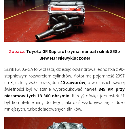
Zobacz:
Toyota GR Supra otrzyma manual i silnik S58 z
BMW M3? Niewykluczone!
Silnik F2003-GA to widlasta, dziesięciocylindrowa jednostka z 90-
stopniowym rozwarciem cylindrów. Motor ma pojemność 2997
cm3, cztery wałki rozrządu i
40 zaworów
, a w czasach swojej
świetności był w stanie wyprodukować nawet
845 KM przy
niesamowitych 18 300 obr./min
. Kiedyś dźwięk jednostek F1
był kompletnie inny do tego, jaki dziś wydobywa się z dużo
mniejszych, turbodoładowanych silników.