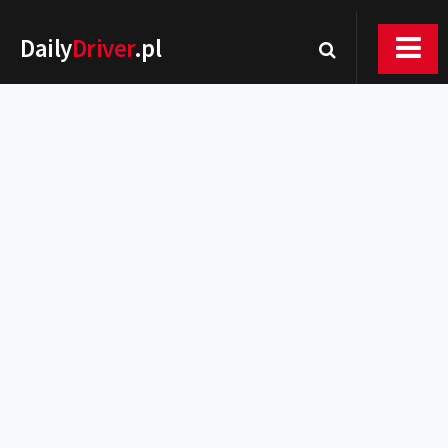
Daily
Driver
.pl
Nowości
Premiery
Rynek
Drogi
Zmiany w prawie
Wydarzenia
MOTORsport
Testy
Porady
Zakup i eksploatacja