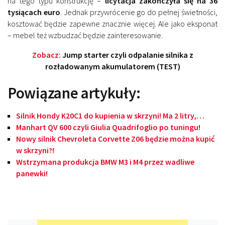
na tego typu konstrukcję –
licytacja zakończyła się na 36
tysiącach euro
. Jednak przywrócenie go do pełnej świetności,
kosztować będzie zapewne znacznie więcej. Ale jako eksponat
– mebel też wzbudzać będzie zainteresowanie.
Zobacz:
Jump starter czyli odpalanie silnika z
rozładowanym akumulatorem (TEST)
Powiązane artykuły:
Silnik Hondy K20C1 do kupienia w skrzyni! Ma 2 litry,…
Manhart QV 600 czyli Giulia Quadrifoglio po tuningu!
Nowy silnik Chevroleta Corvette Z06 będzie można kupić
w skrzyni?!
Wstrzymana produkcja BMW M3 i M4 przez wadliwe
panewki!