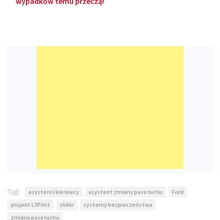
wypadków temu przeczą!
Tagi:
asystenci kierowcy
asystent zmiany pasa ruchu
Ford
projekt L3Pilot
slider
systemy bezpieczeństwa
zmiana pasa ruchu