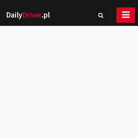
Daily
Driver
.pl
Nowości
Premiery
Rynek
Drogi
Zmiany w prawie
Wydarzenia
MOTORsport
Testy
Porady
Zakup i eksploatacja