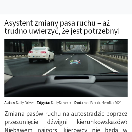
Technika
Prawo
Asystent zmiany pasa ruchu – aż
Technika jazdy
trudno uwierzyć, że jest potrzebny!
Oświetlenie
Kalkulatory
Przelicznik mocy
Auto z niemiec
Galerie
Autor:
Daily Driver ·
Zdjęcia:
DailyDriver.pl ·
Dodane:
13 października 2021
Zmiana pasów ruchu na autostradzie poprzez
przesunięcie dźwigni kierunkowskazów?
Niebawem najgorsi kierowcy nie będą w