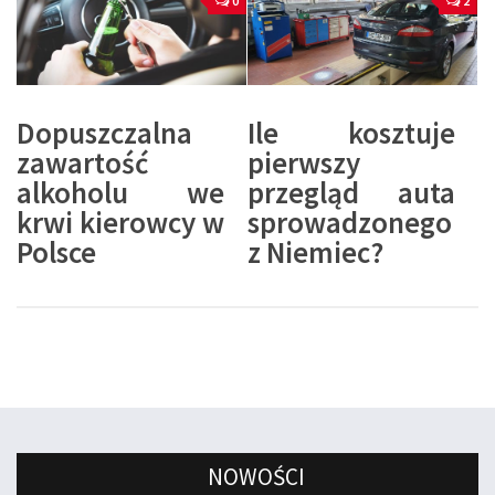
0
2
Dopuszczalna
Ile kosztuje
zawartość
pierwszy
alkoholu we
przegląd auta
krwi kierowcy w
sprowadzonego
Polsce
z Niemiec?
NOWOŚCI