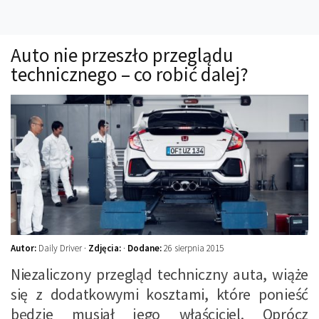
Technika
Prawo
Auto nie przeszło przeglądu
Technika jazdy
technicznego – co robić dalej?
Oświetlenie
Kalkulatory
Przelicznik mocy
Auto z niemiec
Galerie
Autor:
Daily Driver ·
Zdjęcia:
·
Dodane:
26 sierpnia 2015
Niezaliczony przegląd techniczny auta, wiąże
się z dodatkowymi kosztami, które ponieść
będzie musiał jego właściciel. Oprócz