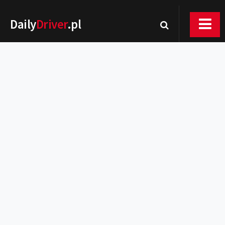
Daily
Driver
.pl
Nowości
Premiery
Rynek
Drogi
Zmiany w prawie
Wydarzenia
MOTORsport
Testy
Porady
Zakup i eksploatacja