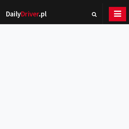
Daily
Driver
.pl
Nowości
Premiery
Rynek
Drogi
Zmiany w prawie
Wydarzenia
MOTORsport
Testy
Porady
Zakup i eksploatacja