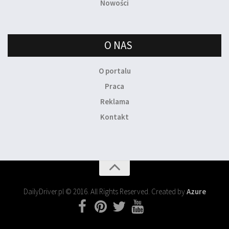
Nowości
O NAS
O portalu
Praca
Reklama
Kontakt
DailyDriver.pl © 2016. All Rights Reserved. Created by
Azure