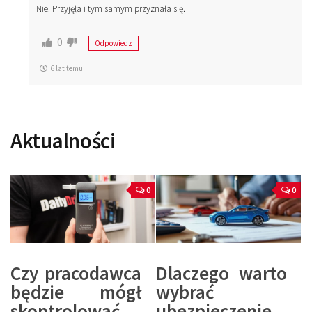
Nie. Przyjęła i tym samym przyznała się.
0
Odpowiedz
6 lat temu
Aktualności
0
0
Czy pracodawca
Dlaczego warto
będzie mógł
wybrać
skontrolować
ubezpieczenie