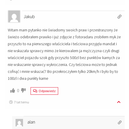
Jakub
Witam mam pytanko nie świadomy swoich praw i przestraszony że
świeżo odebrałem prawko i już zdjęcie z fotoradaru zrobiłem myk że
przyszło to na pierwszego właściciela i teściowa przyjęła mandat i
nie wskazała sprawcy mimo że kierowalem ja mężczyzna czyli drugi
właściciel pojazdu szok gdy przyszło 500zl bez punktów karnych za
nie wskazanie sprawcy wykroczenia. Czy teściowa może to jednak
cofnąć i mnie wskazać? Bo przekroczyłem tylko 20km/h i było by to
100zl i dwa punkty karne
0
Odpowiedz
7 lat temu
alan