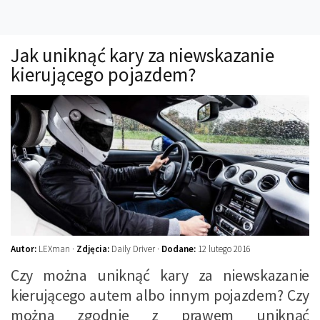
Technika
Prawo
Jak uniknąć kary za niewskazanie
Technika jazdy
kierującego pojazdem?
Oświetlenie
Kalkulatory
Przelicznik mocy
Auto z niemiec
Galerie
Autor:
LEXman ·
Zdjęcia:
Daily Driver ·
Dodane:
12 lutego 2016
Czy można uniknąć kary za niewskazanie
kierującego autem albo innym pojazdem? Czy
można zgodnie z prawem uniknąć