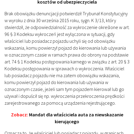
kosztów od ubezpieczyciela
Brak obowiązku denuncjacji potwierdził Trybunał Konstytucyjny
w wyroku z dnia 30 września 2015 roku, sygn. K 3/13, który
stwierdził, że odpowiedzialność za wykroczenie określone w art.
96 § 3 Kodeksu wykroczeń jest wyłączona w sytuacji, gdy
właściciel lub posiadacz pojazdu uchyli się od obowiązku
wskazania, komu powierzył pojazd do kierowania lub używania
w oznaczonym czasie w ramach prawa do obrony na podstawie
art. 74 § 1 Kodeksu postępowania karnego w związku z art. 20 § 3
Kodeksu postępowania w sprawach o wykroczenia. Właściciel
lub posiadacz pojazdu nie ma zatem obowiązku wskazania,
komu powierzył pojazd do kierowania lub używania w
oznaczonym czasie, jeżeli sam tym pojazdem kierował lub go
używał i dopuścił się np. wykroczenia przekroczenia prędkości
zarejestrowanego za pomocą urządzenia rejestrującego.
Zobacz:
Mandat dla właściciela auta za niewskazanie
kierującego
Oznacza to, że właściciel lub posiadacz pojazdu, w granicach