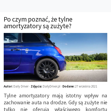
Technika
Prawo
Po czym poznać, że tylne
Technika jazdy
amortyzatory są zużyte?
Oświetlenie
Kalkulatory
Przelicznik mocy
Auto z niemiec
Galerie
Autor:
Daily Driver ·
Zdjęcia:
DailyDriver.pl ·
Dodane:
27 września 2021
Tylne amortyzatory mają istotny wpływ na
zachowanie auta na drodze. Gdy są zużyte nie
tylko nie oferują właściwego komfortu