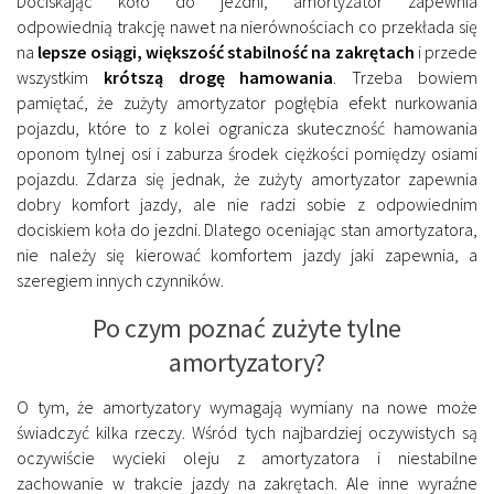
Dociskając koło do jezdni,
amortyzator zapewnia
odpowiednią trakcję
nawet na nierównościach co przekłada się
na
lepsze osiągi, większość stabilność na zakrętach
i przede
wszystkim
krótszą drogę hamowania
. Trzeba bowiem
pamiętać, że zużyty amortyzator pogłębia efekt nurkowania
pojazdu, które to z kolei ogranicza skuteczność hamowania
oponom tylnej osi i zaburza środek ciężkości pomiędzy osiami
pojazdu. Zdarza się jednak, że zużyty amortyzator zapewnia
dobry komfort jazdy, ale nie radzi sobie z odpowiednim
dociskiem koła do jezdni. Dlatego oceniając stan amortyzatora,
nie należy się kierować komfortem jazdy jaki zapewnia, a
szeregiem innych czynników.
Po czym poznać zużyte tylne
amortyzatory?
O tym, że amortyzatory wymagają wymiany na nowe może
świadczyć kilka rzeczy. Wśród tych najbardziej oczywistych są
oczywiście wycieki oleju z amortyzatora i niestabilne
zachowanie w trakcie jazdy na zakrętach. Ale inne wyraźne