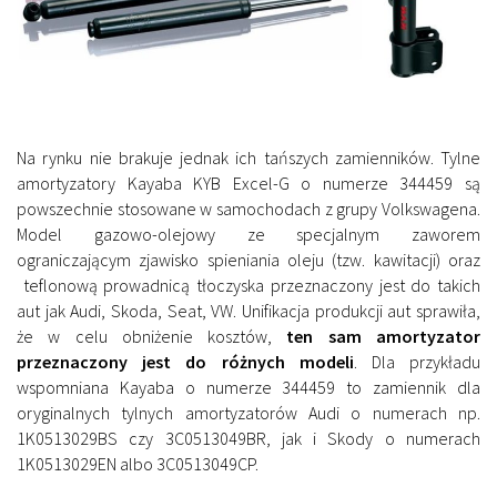
Na rynku nie brakuje jednak ich tańszych zamienników. Tylne
amortyzatory Kayaba KYB Excel-G o numerze 344459 są
powszechnie stosowane w samochodach z grupy Volkswagena.
Model gazowo-olejowy ze specjalnym zaworem
ograniczającym zjawisko spieniania oleju (tzw. kawitacji) oraz
teflonową prowadnicą tłoczyska przeznaczony jest do takich
aut jak Audi, Skoda, Seat, VW. Unifikacja produkcji aut sprawiła,
że w celu obniżenie kosztów,
ten sam amortyzator
przeznaczony jest do różnych modeli
. Dla przykładu
wspomniana Kayaba o numerze 344459 to zamiennik dla
oryginalnych tylnych amortyzatorów Audi o numerach np.
1K0513029BS czy 3C0513049BR, jak i Skody o numerach
1K0513029EN albo 3C0513049CP.