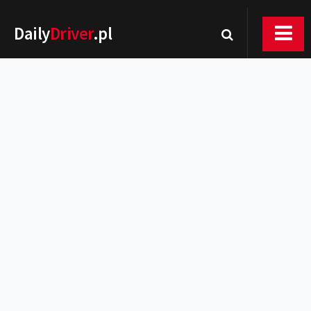
Daily
Driver
.pl
Nowości
Premiery
Rynek
Drogi
Zmiany w prawie
Wydarzenia
MOTORsport
Testy
Porady
Zakup i eksploatacja