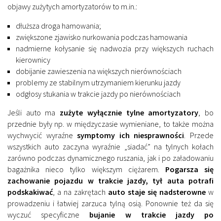
objawy zużytych amortyzatorów to m.in.:
dłuższa droga hamowania;
zwiększone zjawisko nurkowania podczas hamowania
nadmierne kołysanie się nadwozia przy większych ruchach
kierownicy
dobijanie zawieszenia na większych nierównościach
problemy ze stabilnym utrzymaniem kierunku jazdy
odgłosy stukania w trakcie jazdy po nierównościach
Jeśli auto ma
zużyte wyłącznie tylne amortyzatory
, bo
przednie były np. w międzyczasie wymieniane, to także można
wychwycić wyraźne
symptomy ich niesprawności
. Przede
wszystkich auto zaczyna wyraźnie „siadać” na tylnych kołach
zarówno podczas dynamicznego ruszania, jak i po załadowaniu
bagażnika nieco tylko większym ciężarem.
Pogarsza się
zachowanie pojazdu w trakcie jazdy, tył auta potrafi
podskakiwać
, a na zakrętach
auto staje się nadsterowne
w
prowadzeniu i łatwiej zarzuca tylną osią. Ponownie też da się
wyczuć specyficzne
bujanie w trakcie jazdy po