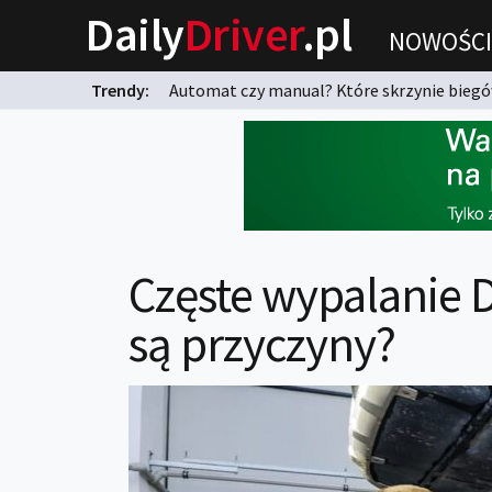
Daily
Driver
.pl
NOWOŚCI
Trendy:
Automat czy manual? Które skrzynie biegów
karnych?
Częste wypalanie D
są przyczyny?