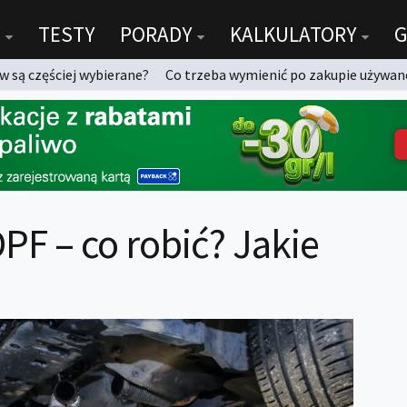
TESTY
PORADY
KALKULATORY
G
 są częściej wybierane?
Co trzeba wymienić po zakupie używan
PF – co robić? Jakie