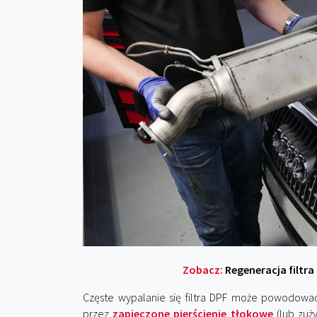
Zobacz:
Regeneracja filtra
Częste wypalanie się filtra DPF może powodowa
przez
zapieczone pierścienie tłokowe
(lub zuż