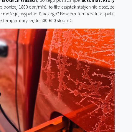
a krótkich trasach
, do tego posiadające
automat, który
 poniżej 1800 obr./min), to filtr cząstek stałych nie dość, że
ie może jej wypalać. Dlaczego? Bowiem temperatura spalin
uje temperatury rzędu 600-650 stopni C.