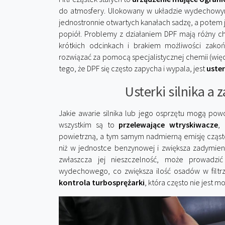
do atmosfery. Ulokowany w układzie wydechowy
jednostronnie otwartych kanałach sadzę, a potem j
popiół. Problemy z działaniem DPF mają różny cha
krótkich odcinkach i brakiem możliwości zak
rozwiązać za pomocą specjalistycznej chemii (wię
tego, że DPF się często zapycha i wypala, jest
uste
Usterki silnika a 
Jakie awarie silnika lub jego osprzętu mogą p
wszystkim są to
przelewające wtryskiwacze
,
powietrzną, a tym samym nadmierną emisję cząstek
niż w jednostce benzynowej i zwiększa zadymieni
zwłaszcza jej nieszczelność, może prowadzi
wydechowego, co zwiększa ilość osadów w filtrz
kontrola turbosprężarki
, która często nie jest m