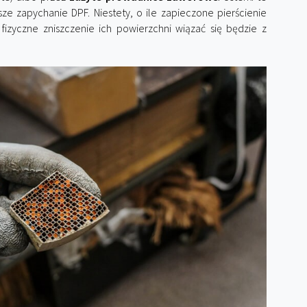
ze zapychanie DPF. Niestety, o ile zapieczone pierścienie
e fizyczne zniszczenie ich powierzchni wiązać się będzie z