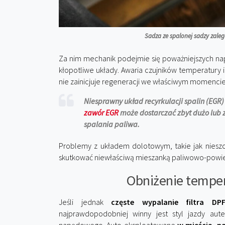
Sadza ze spalonej sadzy zaleg
Za nim mechanik podejmie się poważniejszych nap
kłopotliwe układy. Awaria czujników temperatury 
nie zainicjuje regeneracji we właściwym momencie 
Niesprawny układ recyrkulacji spalin (EGR)
zawór EGR
może dostarczać zbyt dużo lub 
spalania paliwa.
Problemy z układem dolotowym, takie jak niesz
skutkować niewłaściwą mieszanką paliwowo-powiet
Obniżenie temper
Jeśli jednak
częste wypalanie filtra DP
najprawdopodobniej winny jest styl jazdy aut