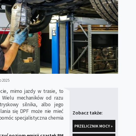
o 2025
cie, mimo jazdy w trasie, to
. Wielu mechaników od razu
ryskowy silnika, albo jego
alania się DPF może nie mieć
Zobacz także:
 pomóc specjalistyczna chemia
PRZELICZNIK MOCY »
czyć poziom emisji cząstek PM