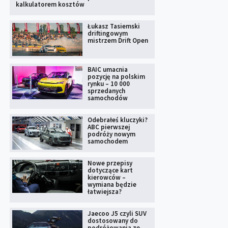
kalkulatorem kosztów
Łukasz Tasiemski
driftingowym
mistrzem Drift Open
BAIC umacnia
pozycję na polskim
rynku – 10 000
sprzedanych
samochodów
Odebrałeś kluczyki?
ABC pierwszej
podróży nowym
samochodem
Nowe przepisy
dotyczące kart
kierowców –
wymiana będzie
łatwiejsza?
Jaecoo J5 czyli SUV
dostosowany do
podróżowania ze