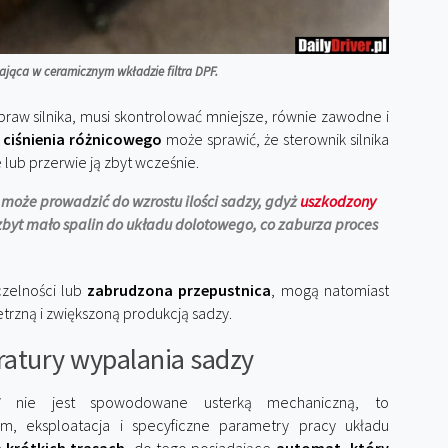
ająca w ceramicznym wkładzie filtra DPF.
raw silnika, musi skontrolować mniejsze, równie zawodne i
i
ciśnienia różnicowego
może sprawić, że sterownik silnika
lub przerwie ją zbyt wcześnie.
 może prowadzić do wzrostu ilości sadzy, gdyż
uszkodzony
zbyt mało spalin do układu dolotowego, co zaburza proces
czelności lub
zabrudzona przepustnica
, mogą natomiast
rzną i zwiększoną produkcją sadzy.
atury wypalania sadzy
F
nie jest spowodowane usterką mechaniczną, to
em, eksploatacja i specyficzne parametry pracy układu