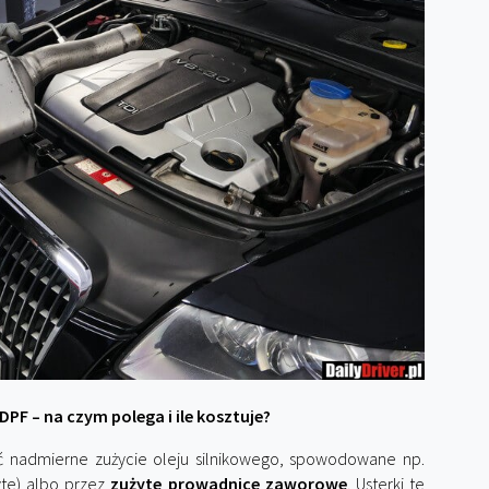
 DPF – na czym polega i ile kosztuje?
ć nadmierne zużycie oleju silnikowego, spowodowane np.
yte) albo przez
zużyte prowadnice zaworowe
. Usterki te