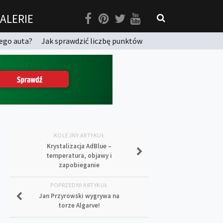
ALERIE
ego auta?
Jak sprawdzić liczbę punktów
KOLEJNY ARTYKUŁ
Krystalizacja AdBlue –
temperatura, objawy i
zapobieganie
POPRZEDNI ARTYKUŁ
Jan Przyrowski wygrywa na
torze Algarve!