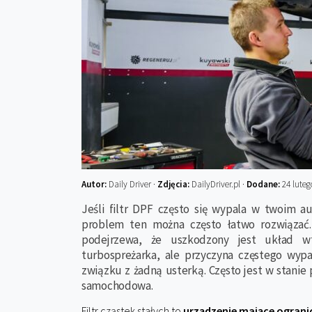
Autor:
Daily Driver ·
Zdjęcia:
DailyDriver.pl ·
Dodane:
24 luteg
Jeśli filtr DPF często się wypala w twoim au
problem ten można często łatwo rozwiązać
podejrzewa, że uszkodzony jest układ wt
turbospreżarka, ale przyczyna częstego wyp
związku z żadną usterką. Często jest w stanie
samochodowa.
Filtr cząstek stałych to
urządzenie mające ograni