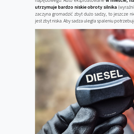
napędowego. Auto eksploatowane
w mieście, n
utrzymuje bardzo niskie obroty silnika
(wyraźnie
zaczyna gromadzić zbyt dużo sadzy, to jeszcze n
jest zbyt niska. Aby sadza uległa spaleniu potrzeb