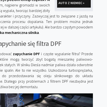
AUTO Z NIEMIEC »
m, najpierw gromadzi w swoich
ą wypala, tworząc bardziej zbity
rakter i przyczyny. Zazwyczaj jest to związane z jazdą na
ończenia procesu dopalania. Ten problem można jednak
cej w dalszej części artykułu). Ale bardzo częstym powodem
rka mechaniczna silnika
.
zapychanie się filtra DPF
owodować
zapychanie DPF
i częste wypalanie filtra? Przede
 które mogą tworzyć zbyt bogatą mieszankę paliwowo-
 stałych. W silniku Diesla nadmiar paliwa działa odwrotnie
e spalin. Ale to nie wszystko. Uszkodzona turbosprężarka,
ć do przedostawania się oleju silnikowego do układu
e. Dlatego przy problemach z filtrem DPF niezbędna jest
ożliwa bez jej demontażu.