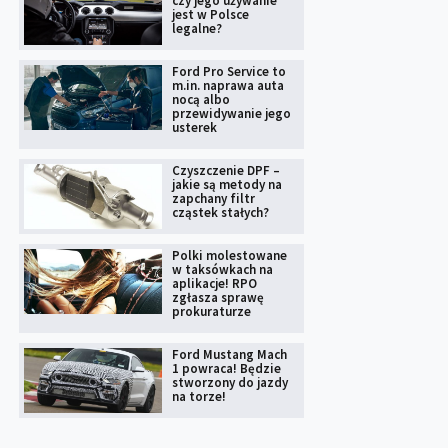
czy jego używanie
jest w Polsce
legalne?
Ford Pro Service to
m.in. naprawa auta
nocą albo
przewidywanie jego
usterek
Czyszczenie DPF –
jakie są metody na
zapchany filtr
cząstek stałych?
Polki molestowane
w taksówkach na
aplikacje! RPO
zgłasza sprawę
prokuraturze
Ford Mustang Mach
1 powraca! Będzie
stworzony do jazdy
na torze!