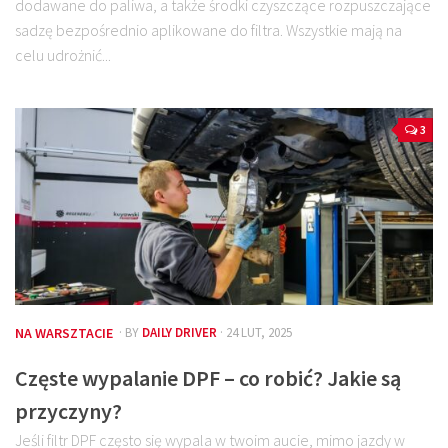
dodawane do paliwa, a także środki czyszczące rozpuszczające
sadzę bezpośrednio aplikowane do filtra. Wszystkie mają na
celu udrożnić...
3
NA WARSZTACIE
· BY
DAILY DRIVER
· 24 LUT, 2025
Częste wypalanie DPF – co robić? Jakie są
przyczyny?
Jeśli filtr DPF często się wypala w twoim aucie, mimo jazdy w