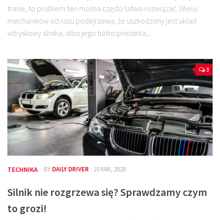
trasie, to problem ten można często łatwo rozwiązać. Wielu
mechaników od razu podejrzewa, że uszkodzony jest układ
wtryskowy silnika, albo jego turbospreżarka,...
3
TECHNIKA
· BY
DAILY DRIVER
· 10 KWI, 2020
Silnik nie rozgrzewa się? Sprawdzamy czym
to grozi!