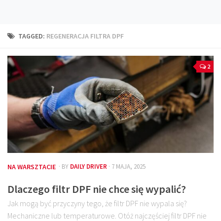
Technika
Prawo
TAGGED:
REGENERACJA FILTRA DPF
Technika jazdy
Oświetlenie
2
Kalkulatory
Przelicznik mocy
Auto z niemiec
Galerie
NA WARSZTACIE
· BY
DAILY DRIVER
· 7 MAJA, 2025
Dlaczego filtr DPF nie chce się wypalić?
Jak mogą być przyczyny tego, że filtr DPF nie wypala się?
Mechaniczne lub temperaturowe. Otóż najczęściej filtr DPF nie