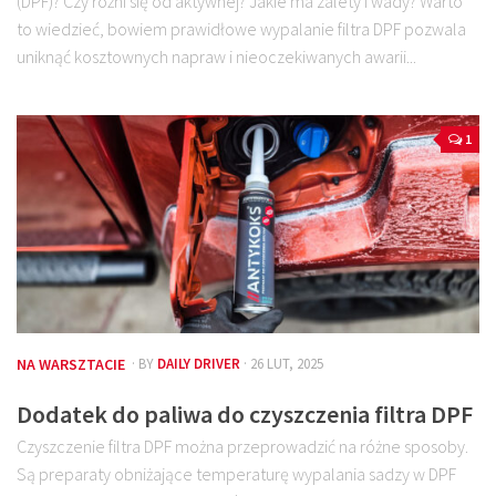
(DPF)? Czy różni się od aktywnej? Jakie ma zalety i wady? Warto
to wiedzieć, bowiem prawidłowe wypalanie filtra DPF pozwala
uniknąć kosztownych napraw i nieoczekiwanych awarii...
1
NA WARSZTACIE
· BY
DAILY DRIVER
· 26 LUT, 2025
Dodatek do paliwa do czyszczenia filtra DPF
Czyszczenie filtra DPF można przeprowadzić na różne sposoby.
Są preparaty obniżające temperaturę wypalania sadzy w DPF