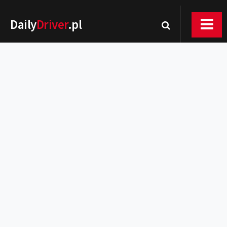
Daily
Driver
.pl
Nowości
Premiery
Rynek
Drogi
Zmiany w prawie
Wydarzenia
MOTORsport
Testy
Porady
Zakup i eksploatacja