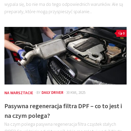
wypala się, bo nie ma do tego odpowiednich warunków. Ale są
preparaty, które mogą przyspieszyć spalanie...
0
NA WARSZTACIE
· BY
DAILY DRIVER
· 30 KWI, 2025
Pasywna regeneracja filtra DPF – co to jest i
na czym polega?
Na czym polega pasywna regeneracja filtra cząstek stałych