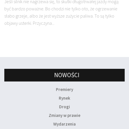
Jeśli silnik nie nagrzewa się, to skutki długotrwałej jazdy mogą
być bardzo poważne. Bo chodzi nie tylko oto, że ogrzewanie
słabo grzeje, albo że jest wyższe zużycie paliwa. To są tylko
objawy usterki. Przyczyna...
NOWOŚCI
Premiery
Rynek
Drogi
Zmiany w prawie
Wydarzenia