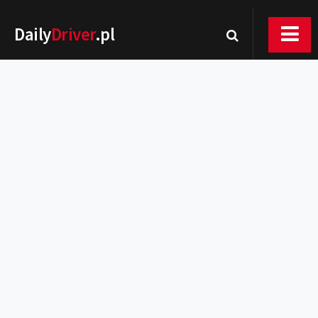
Daily
Driver
.pl
Nowości
Premiery
Rynek
Drogi
Zmiany w prawie
Wydarzenia
MOTORsport
Testy
Porady
Zakup i eksploatacja