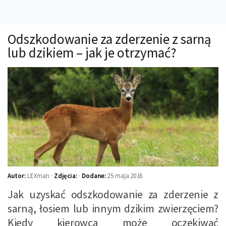
Technika
Prawo
Odszkodowanie za zderzenie z sarną
Technika jazdy
lub dzikiem – jak je otrzymać?
Oświetlenie
Kalkulatory
Przelicznik mocy
Auto z niemiec
Galerie
Autor:
LEXman ·
Zdjęcia:
·
Dodane:
25 maja 2016
Jak uzyskać odszkodowanie za zderzenie z
sarną, łosiem lub innym dzikim zwierzęciem?
Kiedy kierowca może oczekiwać