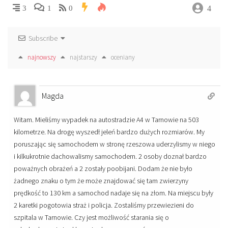
4
3
1
0
Subscribe
najnowszy
najstarszy
oceniany
Magda
Witam. Mieliśmy wypadek na autostradzie A4 w Tarnowie na 503
kilometrze. Na drogę wyszedł jeleń bardzo dużych rozmiarów. My
poruszając się samochodem w stronę rzeszowa uderzylismy w niego
i kilkukrotnie dachowalismy samochodem. 2 osoby doznał bardzo
poważnych obrażeń a 2 zostały poobijani. Dodam że nie było
żadnego znaku o tym że może znajdować się tam zwierzyny
prędkość to 130 km a samochod nadaje się na złom. Na miejscu były
2 karetki pogotowia straż i policja. Zostaliśmy przewiezieni do
szpitala w Tarnowie. Czy jest możliwość starania się o