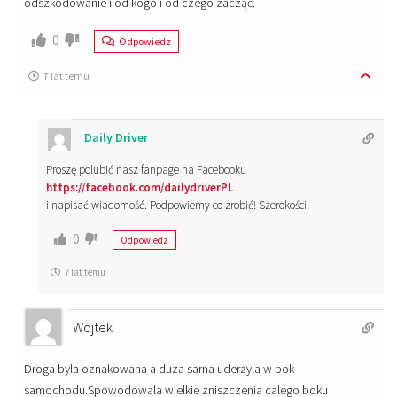
odszkodowanie i od kogo i od czego zacząć.
0
Odpowiedz
7 lat temu
Daily Driver
Proszę polubić nasz fanpage na Facebooku
https://facebook.com/dailydriverPL
i napisać wiadomość. Podpowiemy co zrobić! Szerokości
0
Odpowiedz
7 lat temu
Wojtek
Droga byla oznakowana a duza sarna uderzyla w bok
samochodu.Spowodowala wielkie zniszczenia calego boku