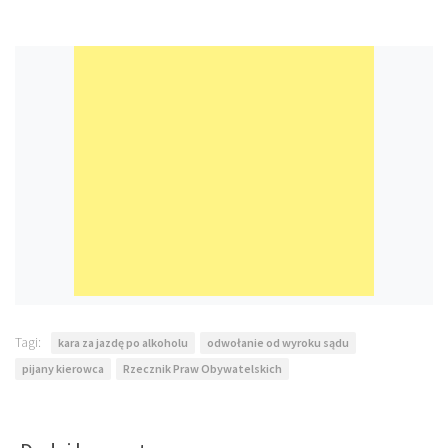
Tagi:
kara za jazdę po alkoholu
odwołanie od wyroku sądu
pijany kierowca
Rzecznik Praw Obywatelskich