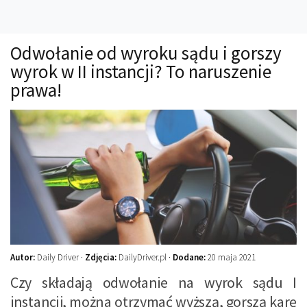
Technika
Prawo
Odwołanie od wyroku sądu i gorszy
Technika jazdy
wyrok w II instancji? To naruszenie
Oświetlenie
prawa!
Kalkulatory
Przelicznik mocy
Auto z niemiec
Galerie
Autor:
Daily Driver ·
Zdjęcia:
DailyDriver.pl ·
Dodane:
20 maja 2021
Czy składają odwołanie na wyrok sądu I
instancji, można otrzymać wyższą, gorszą karę