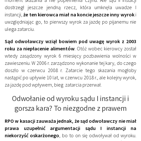
moment skazania a nie popełnienia czynu. Ale sąd II instacji
dostrzegł jeszcze jendną rzecz, która umknęła uwadze I
instancji,
że ten kierowca miał na koncie jeszcze inny wyrok
i
uwzględniając go, to pierwszy wyrok za jazdę po pijanemu nie
ulega zatarciu.
Sąd odwoławczy wziął bowiem pod uwagę wyrok z 2003
roku
za niepłacenie alimentów
. Otóż wobec kierowcy został
wtedy zasądzony wyrok 6 miesięcy pozbawienia wolności w
zawieszeniu. W 2006 r. zarządzono wykonanie tej kary, do czego
doszło w czerwcu 2008 r. Zatarcie tego skazania mogłoby
nastąpić po upływie 10 lat, w czerwcu 2018 r., ale kolejny wyrok,
za jazdę pod wpływem, bieg zatarcia przerwał.
Odwołanie od wyroku sądu I instancji i
gorsza kara? To niezgodne z prawem
RPO w kasacji zauważa jednak, że sąd odwoławczy nie miał
prawa uzupełnić argumentacji sądu I instancji na
niekorzyść oskarżonego
, bo to on się odwoływał od wyroku.