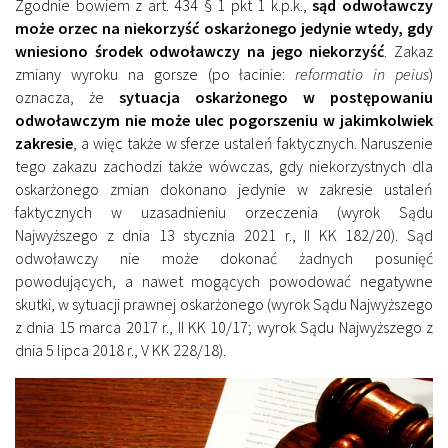
Zgodnie bowiem z art. 434 § 1 pkt 1 k.p.k.,
sąd odwoławczy
może orzec na niekorzyść oskarżonego jedynie wtedy, gdy
wniesiono środek odwoławczy na jego niekorzyść
. Zakaz
zmiany wyroku na gorsze (po łacinie:
reformatio in peius
)
oznacza, że
sytuacja oskarżonego w postępowaniu
odwoławczym nie może ulec pogorszeniu w jakimkolwiek
zakresie
, a więc także w sferze ustaleń faktycznych. Naruszenie
tego zakazu zachodzi także wówczas, gdy niekorzystnych dla
oskarżonego zmian dokonano jedynie w zakresie ustaleń
faktycznych w uzasadnieniu orzeczenia (wyrok Sądu
Najwyższego z dnia 13 stycznia 2021 r., II KK 182/20). Sąd
odwoławczy nie może dokonać żadnych posunięć
powodujących, a nawet mogących powodować negatywne
skutki, w sytuacji prawnej oskarżonego (wyrok Sądu Najwyższego
z dnia 15 marca 2017 r., II KK 10/17; wyrok Sądu Najwyższego z
dnia 5 lipca 2018 r., V KK 228/18).