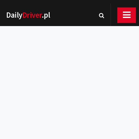
Daily
Driver
.pl
Nowości
Premiery
Rynek
Drogi
Zmiany w prawie
Wydarzenia
MOTORsport
Testy
Porady
Zakup i eksploatacja