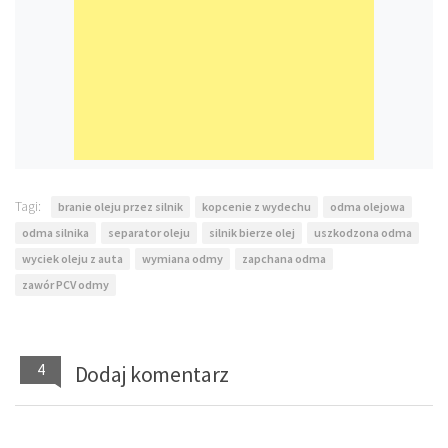
Tagi:
branie oleju przez silnik
kopcenie z wydechu
odma olejowa
odma silnika
separator oleju
silnik bierze olej
uszkodzona odma
wyciek oleju z auta
wymiana odmy
zapchana odma
zawór PCV odmy
4
Dodaj komentarz