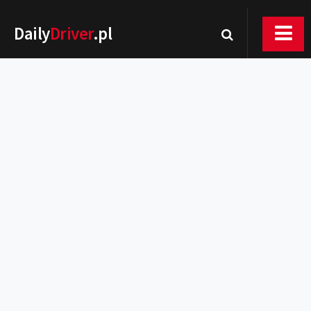
Daily
Driver
.pl
Nowości
Premiery
Rynek
Drogi
Zmiany w prawie
Wydarzenia
MOTORsport
Testy
Porady
Zakup i eksploatacja