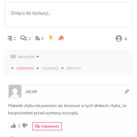
4
2
2
0
Subscribe
najnowszy
najstarszy
oceniany
Jacek
Płukanki chyba nie powinno się stosować w tych silnikach chyba, że
bezpośrednio przed wymianą rozrządu.
0
Odpowiedz