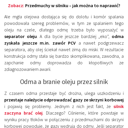
Zobacz:
Przedmuchy w silniku – jak można to naprawić?
Ale mgła olejowa dostająca się do dolotu i komór spalania
powodowała szereg problemów, w tym ze spalaniem tego
oleju na czele, dlatego odmę trzeba było wyposażyć w
separator oleju
. A dla bycie jeszcze bardziej „eko”,
odma
zyskała jeszcze m.in. zawór PCV
a nawet podgrzewacz
separatora, aby olej ściekał nawet zimą do miski. W rezultacie
konstrukcja odmy stała się bardzo skomplikowana, zawodna, a
zapchanie odmy doprowadza do kłopotliwych ze
zdiagnozowaniem awarii.
Odma a branie oleju przez silnik
Z czasem odma przestaje być drożna, ulega uszkodzeniu i
przestaje należycie odprowadzać gazy ze skrzyni korbowej
i pojawią się problemy. Jednym z nich jest fakt, że
silnik
zaczyna brać olej
. Dlaczego? Ciśnienie, które powstaje w
wyniku pracy tłoków w połączeniu z przedmuchami do skrzyni
korbowej powoduje, że gazy wędrują do odmy. Jeśli separator