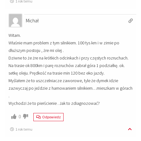
1 rok temu
Michał
Witam.
Właśnie mam problem z tym silnikiem. 100 tys km i w zimie po
dłuższym postoju , żre mi olej .
Dziwne to że żre na krótkich odcinkach i przy częstych rozruchach.
Na trasie ok 800km i parę rozruchów zabrał góra 1 podziałkę. ok.
setkę oleju. Prędkość na trasie min 120 bez eko jazdy.
Myślałem że to uszczelniacze zaworowe, tyle że dymek idzie
zazwyczaj po jeździe z hamowaniem silnikiem…mieszkam w górach
.
Wychodzi że to pierścienie . Jak to zdiagnozować?
0
Odpowiedz
1 rok temu