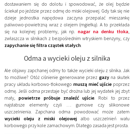
dostawaniem się do dolotu i spowodować, że olej będzie
ściekał po jeździe przez odmę do miski olejowej. Gdy tak się nie
dzieje jednostka napędowa zaczyna przepalać mieszankę
paliwowo-powietrzną wraz z olejem (mgiełką). A to przekłada
się na kolejnej problemy, jak np.
nagar na denku tłoka
,
zwłaszcza w silnikach z bezpośrednim wtryskiem benzyny, czy
zapychanie się filtra cząstek stałych
.
Odma a wycieki oleju z silnika
Ale objawy zapchanej odmy to także wycieki oleju z silnika. Jak
to możliwe? Otóż ciśnienie generowane przez
gazy
na skutek
pracy układu korbowo-tłokowego
muszą mieć ujście
poprzez
odmę. Jeśli odma przestaje być drożna lub jej wydatek jej zbyt
mały,
powietrze próbuje znaleźć ujście
. Robi to przez
najsłabsze elementy czyli … gumowe czy silikonowe
uszczelnienia. Zapchana odma powodować może zatem
wycieki oleju z miski olejowej
albo uszczelnień wału
korbowego przy kole zamachowym. Dlatego zasada jest prosta.