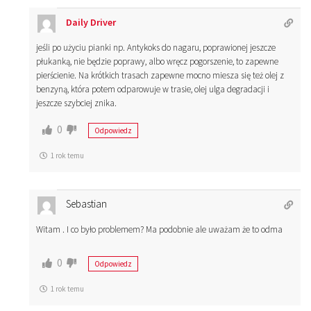
Daily Driver
jeśli po użyciu pianki np. Antykoks do nagaru, poprawionej jeszcze
płukanką, nie będzie poprawy, albo wręcz pogorszenie, to zapewne
pierścienie. Na krótkich trasach zapewne mocno miesza się też olej z
benzyną, która potem odparowuje w trasie, olej ulga degradacji i
jeszcze szybciej znika.
0
Odpowiedz
1 rok temu
Sebastian
Witam . I co było problemem? Ma podobnie ale uważam że to odma
0
Odpowiedz
1 rok temu