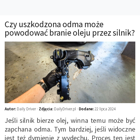
Technika
Prawo
Czy uszkodzona odma może
Technika jazdy
powodować branie oleju przez silnik?
Oświetlenie
Kalkulatory
Przelicznik mocy
Auto z niemiec
Galerie
Autor:
Daily Driver ·
Zdjęcia:
DailyDriver.pl ·
Dodane:
22 lipca 2024
Jeśli silnik bierze olej, winna temu może być
zapchana odma. Tym bardziej, jeśli widoczne
jest też dymienie z wydechu. Proces ten jest