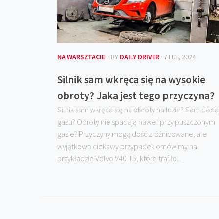
NA WARSZTACIE
· BY
DAILY DRIVER
· 7 LUT, 2024
Silnik sam wkręca się na wysokie
obroty? Jaka jest tego przyczyna?
Silnik sam wkręca się na obroty na luzie? Sam doda
gazu? Obroty nie spadają nawet przy puszczonym
gazie? Przyczyny mogą dość zróżnicowane, ale
wyjątkowo ciekawy przypadek omówimy na
przykładzie Volvo V40 T5, które trafiło...