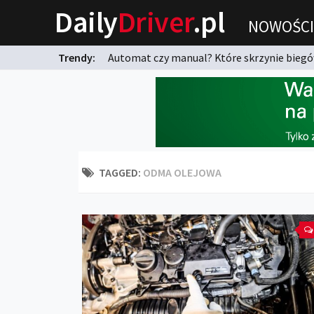
Daily
Driver
.pl
NOWOŚCI
Trendy:
Automat czy manual? Które skrzynie biegów
karnych?
TAGGED:
ODMA OLEJOWA