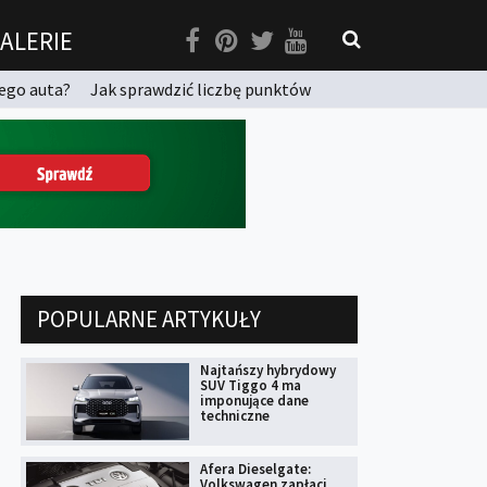
ALERIE
ego auta?
Jak sprawdzić liczbę punktów
POPULARNE ARTYKUŁY
Najtańszy hybrydowy
SUV Tiggo 4 ma
imponujące dane
techniczne
Afera Dieselgate:
Volkswagen zapłaci