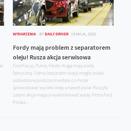
WYDARZENIA
· BY
DAILY DRIVER
· 19 MAJA, 2023
Fordy mają problem z separatorem
oleju! Rusza akcja serwisowa
je
Ford Focus, Puma, Fiesta i Kuga mają wadę
fabryczną. Odma (separator oleju) mogła zostać
uszkodzona podczas montażu co może
spowodować wycieki oleju a nawet pożar. Ruszyła
zatem akcja mająca wyeliminować wadę. Firma Ford
Polska,...