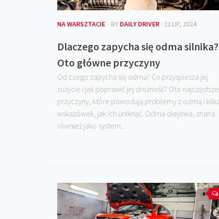
NA WARSZTACIE
· BY
DAILY DRIVER
· 22 LIP, 2024
Dlaczego zapycha się odma silnika?
Oto główne przyczyny
Od czego zapycha się odma? Co przyspiesza jej
zużycie i jak poprawić jej drożność? Oto najczęstsze
przyczyny, które powodują problemy z odmą i kilk
wskazówek, jak ich uniknąć. Odma olejowa, znana
również jako system...