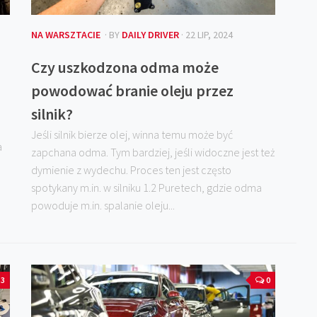
NA WARSZTACIE
· BY
DAILY DRIVER
· 22 LIP, 2024
Czy uszkodzona odma może
powodować branie oleju przez
silnik?
Jeśli silnik bierze olej, winna temu może być
a
zapchana odma. Tym bardziej, jeśli widoczne jest też
dymienie z wydechu. Proces ten jest często
spotykany m.in. w silniku 1.2 Puretech, gdzie odma
powoduje m.in. spalanie oleju...
3
0