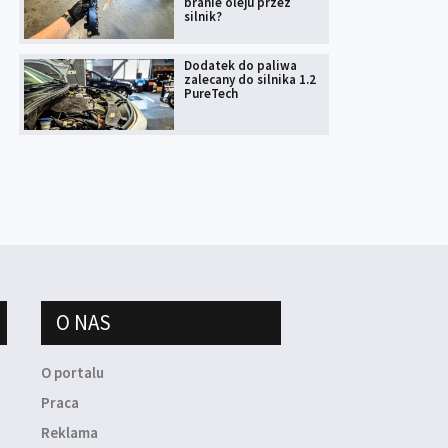
branie oleju przez
silnik?
Dodatek do paliwa
zalecany do silnika 1.2
PureTech
O NAS
O portalu
Praca
Reklama