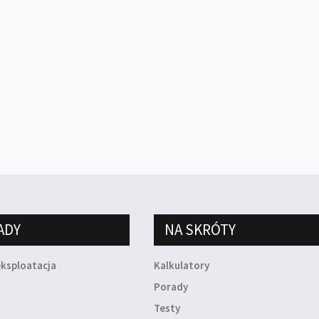
ADY
NA SKRÓTY
eksploatacja
Kalkulatory
a
Porady
Testy