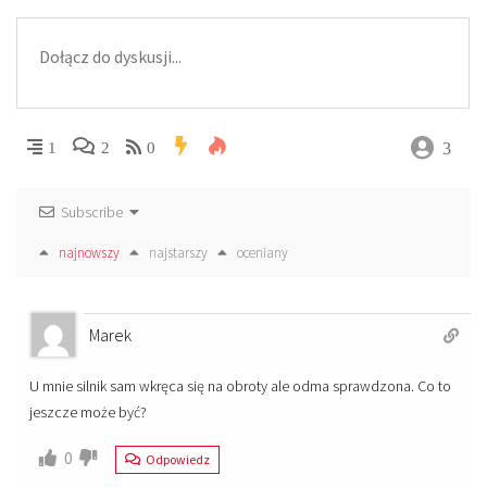
3
1
2
0
Subscribe
najnowszy
najstarszy
oceniany
Marek
U mnie silnik sam wkręca się na obroty ale odma sprawdzona. Co to
jeszcze może być?
0
Odpowiedz