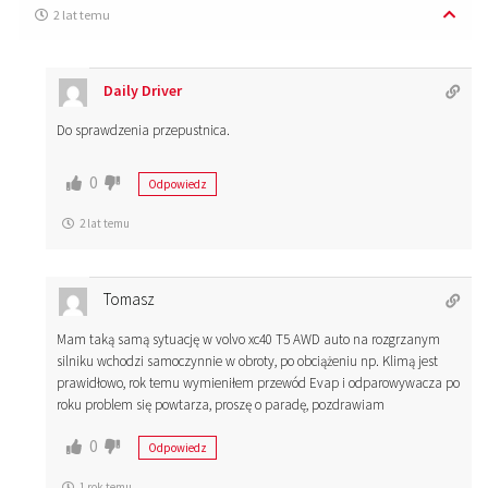
2 lat temu
Daily Driver
Do sprawdzenia przepustnica.
0
Odpowiedz
2 lat temu
Tomasz
Mam taką samą sytuację w volvo xc40 T5 AWD auto na rozgrzanym
silniku wchodzi samoczynnie w obroty, po obciążeniu np. Klimą jest
prawidłowo, rok temu wymieniłem przewód Evap i odparowywacza po
roku problem się powtarza, proszę o paradę, pozdrawiam
0
Odpowiedz
1 rok temu