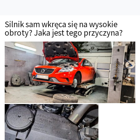
Technika
Prawo
Silnik sam wkręca się na wysokie
Technika jazdy
obroty? Jaka jest tego przyczyna?
Oświetlenie
Kalkulatory
Przelicznik mocy
Auto z niemiec
Galerie