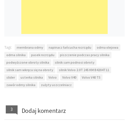
Tagi:
membrana odmy
napinacz łańcucha rozrządu
odma olejowa
odma silnika
pasek rozrządu
piszczenie podczas pracy silnika
podwyższone obroty silnika
silnik sam podnosi obroty
silnik sam wkręca się na obroty
silnik Volvo 2.0T 245 KM B4204T11
slider
usterka silnika
Volvo
Volvo V40
Volvo V40 T5
zawór odmy silnika
zużyty uszczelniacz
3
Dodaj komentarz