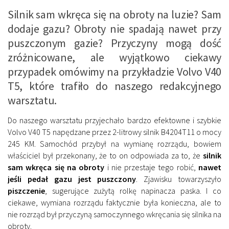
Silnik sam wkręca się na obroty na luzie? Sam
dodaje gazu? Obroty nie spadają nawet przy
puszczonym gazie? Przyczyny mogą dość
zróżnicowane, ale wyjątkowo ciekawy
przypadek omówimy na przykładzie Volvo V40
T5, które trafiło do naszego redakcyjnego
warsztatu.
Do naszego warsztatu przyjechało bardzo efektowne i szybkie
Volvo V40 T5 napędzane przez 2-litrowy silnik B4204T11 o mocy
245 KM. Samochód przybył na wymianę rozrządu, bowiem
właściciel był przekonany, że to on odpowiada za to, że
silnik
sam wkręca się na obroty
i nie przestaje tego robić,
nawet
jeśli pedał gazu jest puszczony
. Zjawisku towarzyszyło
piszczenie
, sugerujące zużytą rolkę napinacza paska. I co
ciekawe, wymiana rozrządu faktycznie była konieczna, ale to
nie rozrząd był przyczyną samoczynnego wkręcania się silnika na
obroty.