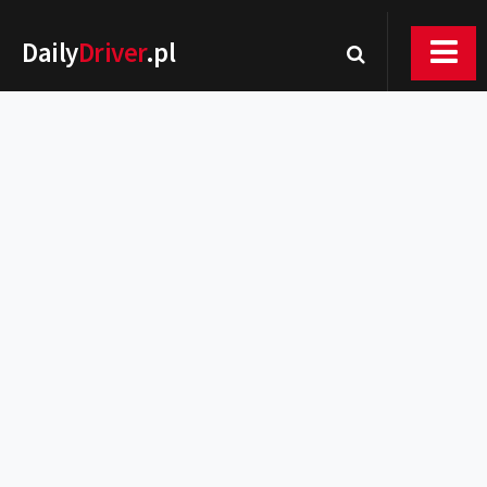
Daily
Driver
.pl
Nowości
Premiery
Rynek
Drogi
Zmiany w prawie
Wydarzenia
MOTORsport
Testy
Porady
Zakup i eksploatacja