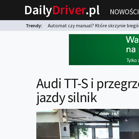
Daily
Driver
.pl
NOWOŚCI
Trendy:
Automat czy manual? Które skrzynie biegów
karnych?
Audi TT-S i przegrz
jazdy silnik