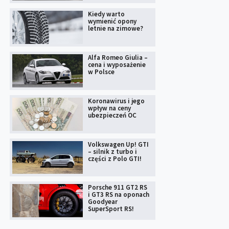
Kiedy warto
wymienić opony
letnie na zimowe?
Alfa Romeo Giulia –
cena i wyposażenie
w Polsce
Koronawirus i jego
wpływ na ceny
ubezpieczeń OC
Volkswagen Up! GTI
– silnik z turbo i
części z Polo GTI!
Porsche 911 GT2 RS
i GT3 RS na oponach
Goodyear
SuperSport RS!