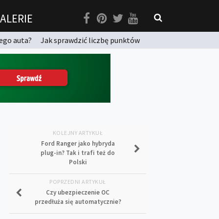
ALERIE
ego auta?
Jak sprawdzić liczbę punktów
KOLEJNY ARTYKUŁ
Ford Ranger jako hybryda
plug-in? Tak i trafi też do
Polski
POPRZEDNI ARTYKUŁ
Czy ubezpieczenie OC
przedłuża się automatycznie?