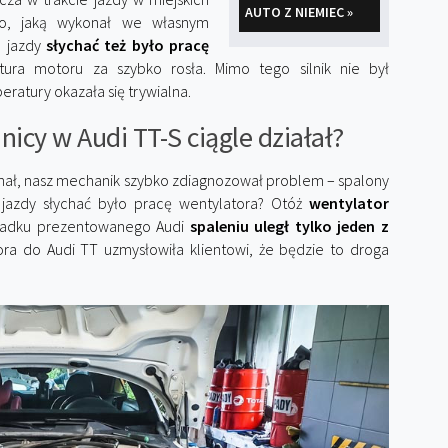
AUTO Z NIEMIEC »
go, jaką wykonał we własnym
e jazdy
słychać też było pracę
atura motoru za szybko rosła. Mimo tego silnik nie był
ratury okazała się trywialna.
icy w Audi TT-S ciągle działał?
kanał, nasz mechanik szybko zdiagnozował problem – spalony
e jazdy słychać było pracę wentylatora? Otóż
wentylator
ypadku prezentowanego Audi
spaleniu uległ tylko jeden z
ra do Audi TT uzmysłowiła klientowi, że będzie to droga