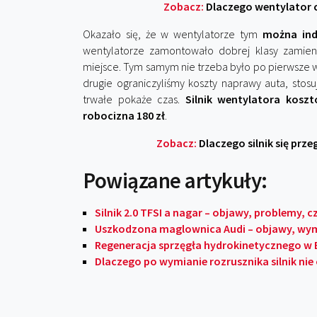
Zobacz:
Dlaczego wentylator c
Okazało się, że w wentylatorze tym
można ind
wentylatorze zamontowało dobrej klasy zamienn
miejsce. Tym samym nie trzeba było po pierwsze wy
drugie ograniczyliśmy koszty naprawy auta, stosu
trwałe pokaże czas.
Silnik wentylatora koszt
robocizna 180 zł
.
Zobacz:
Dlaczego silnik się pr
Powiązane artykuły:
Silnik 2.0 TFSI a nagar – objawy, problemy, 
Uszkodzona maglownica Audi – objawy, wym
Regeneracja sprzęgła hydrokinetycznego w 
Dlaczego po wymianie rozrusznika silnik ni