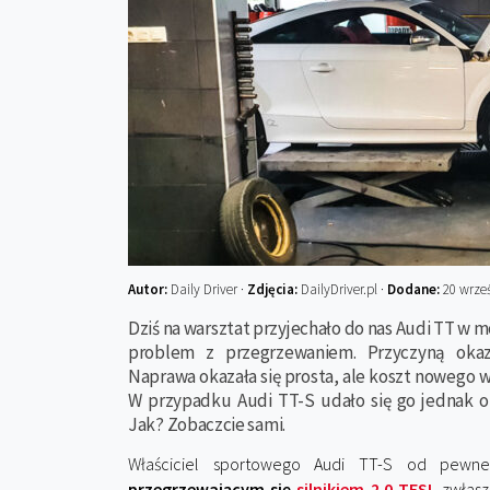
Autor:
Daily Driver ·
Zdjęcia:
DailyDriver.pl ·
Dodane:
20 wrześ
Dziś na warsztat przyjechało do nas Audi TT w mo
problem z przegrzewaniem. Przyczyną okaza
Naprawa okazała się prosta, ale koszt nowego w
W przypadku Audi TT-S udało się go jednak obn
Jak? Zobaczcie sami.
Właściciel sportowego Audi TT-S od pew
przegrzewającym się
silnikiem 2.0 TFSI
, zwłas