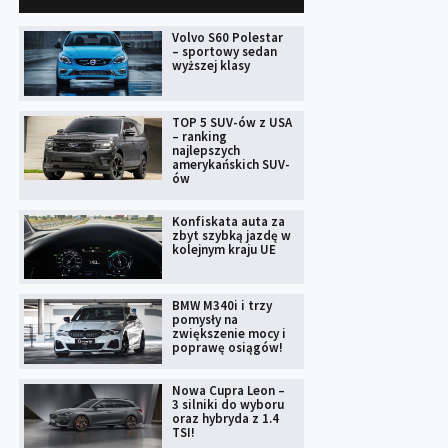
Volvo S60 Polestar
– sportowy sedan
wyższej klasy
TOP 5 SUV-ów z USA
– ranking
najlepszych
amerykańskich SUV-
ów
Konfiskata auta za
zbyt szybką jazdę w
kolejnym kraju UE
BMW M340i i trzy
pomysły na
zwiększenie mocy i
poprawę osiągów!
Nowa Cupra Leon –
3 silniki do wyboru
oraz hybryda z 1.4
TSI!