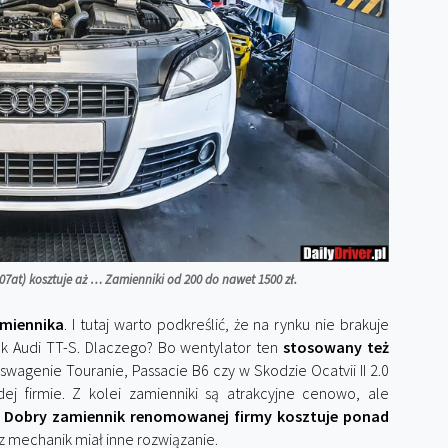
07at) kosztuje aż … Zamienniki od 200 do nawet 1500 zł.
miennika
. I tutaj warto podkreślić, że na rynku nie brakuje
k Audi TT-S. Dlaczego? Bo wentylator ten
stosowany też
kswagenie Touranie, Passacie B6 czy w Skodzie Ocatvii II 2.0
dej firmie. Z kolei zamienniki są atrakcyjne cenowo, ale
.
Dobry zamiennik renomowanej firmy kosztuje ponad
sz mechanik miał inne rozwiązanie.