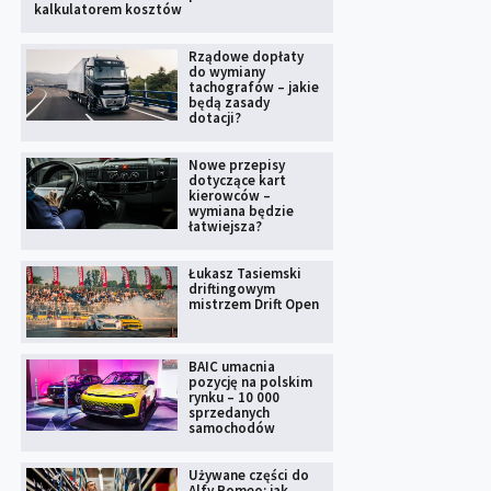
kalkulatorem kosztów
Rządowe dopłaty
do wymiany
tachografów – jakie
będą zasady
dotacji?
Nowe przepisy
dotyczące kart
kierowców –
wymiana będzie
łatwiejsza?
Łukasz Tasiemski
driftingowym
mistrzem Drift Open
BAIC umacnia
pozycję na polskim
rynku – 10 000
sprzedanych
samochodów
Używane części do
Alfy Romeo: jak