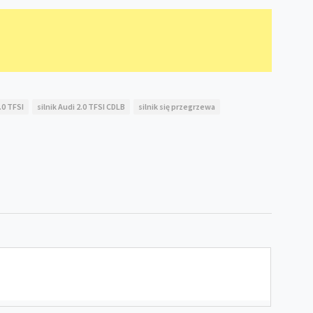
2.0 TFSI
silnik Audi 2.0 TFSI CDLB
silnik się przegrzewa