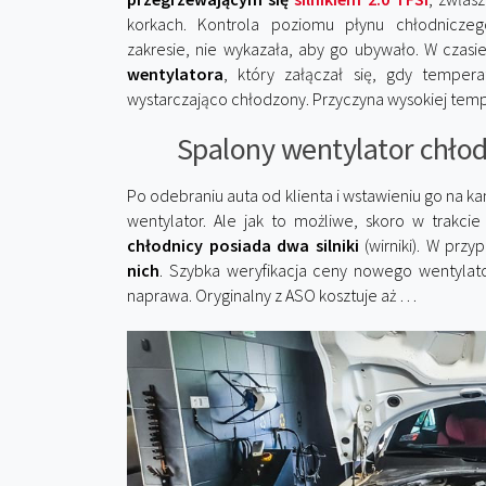
korkach. Kontrola poziomu płynu chłodnicze
zakresie, nie wykazała, aby go ubywało. W czasi
wentylatora
, który załączał się, gdy temper
wystarczająco chłodzony. Przyczyna wysokiej tempe
Spalony wentylator chłodn
Po odebraniu auta od klienta i wstawieniu go na 
wentylator. Ale jak to możliwe, skoro w trakci
chłodnicy posiada dwa silniki
(wirniki). W prz
nich
. Szybka weryfikacja ceny nowego wentylato
naprawa. Oryginalny z ASO kosztuje aż …