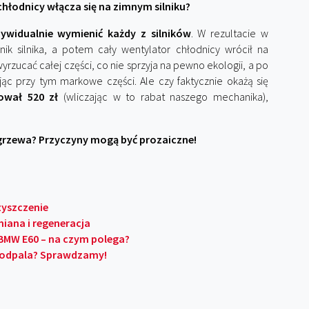
hłodnicy włącza się na zimnym silniku?
ywidualnie wymienić każdy z silników
. W rezultacie w
ik silnika, a potem cały wentylator chłodnicy wrócił na
rzucać całej części, co nie sprzyja na pewno ekologii, a po
jąc przy tym markowe części. Ale czy faktycznie okażą się
ował 520 zł
(wliczając w to rabat naszego mechanika),
zegrzewa? Przyczyny mogą być prozaiczne!
czyszczenie
iana i regeneracja
BMW E60 – na czym polega?
e odpala? Sprawdzamy!