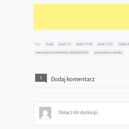
Tagi:
Audi
Audi TT
Audi TT 8J
Audi TT-S
silnik 
wentylator chłodnicy 1k0121207at
wentylator silnika
1
Dodaj komentarz