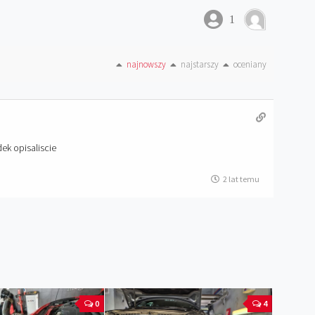
1
najnowszy
najstarszy
oceniany
ek opisaliscie
2 lat temu
0
4