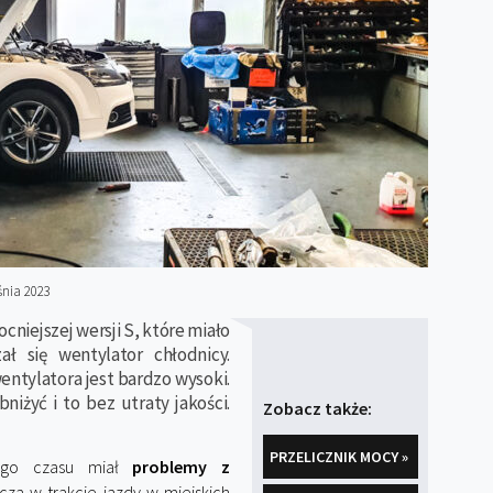
nia 2023
cniejszej wersji S, które miało
ł się wentylator chłodnicy.
entylatora jest bardzo wysoki.
iżyć i to bez utraty jakości.
Zobacz także:
PRZELICZNIK MOCY »
nego czasu miał
problemy z
zcza w trakcie jazdy w miejskich