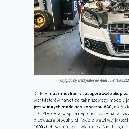
Oryginalny wentylator do Audi TT-S (1k01212
Dlatego
nasz mechanik zasugerował zakup za
wentylatorów nawet do tak niszowego modelu ja
jest w innych modelach koncernu VAG
, np. Vol
TDI. Ale cena oryginalnego jest zbliżona w każ
przeważają produkty chińskie o wątpliwej jakości
1000 zł
. Na szczęście dla właściciela Audi TT-S, na