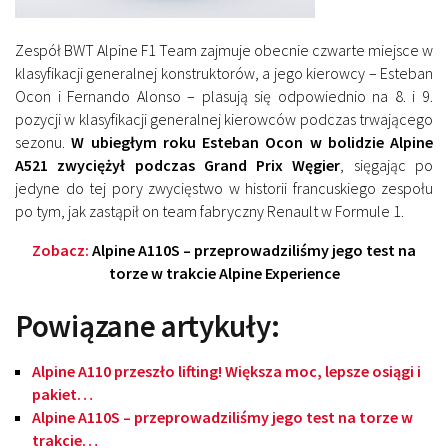
Zespół BWT Alpine F1 Team zajmuje obecnie czwarte miejsce w
klasyfikacji generalnej konstruktorów, a jego kierowcy – Esteban
Ocon i Fernando Alonso – plasują się odpowiednio na 8. i 9.
pozycji w klasyfikacji generalnej kierowców podczas trwającego
sezonu.
W ubiegłym roku Esteban Ocon w bolidzie Alpine
A521 zwyciężył podczas Grand Prix Węgier
, sięgając po
jedyne do tej pory zwycięstwo w historii francuskiego zespołu
po tym, jak zastąpił on team fabryczny Renault w Formule 1.
Zobacz:
Alpine A110S – przeprowadziliśmy jego test na
torze w trakcie Alpine Experience
Powiązane artykuły:
Alpine A110 przeszło lifting! Większa moc, lepsze osiągi i
pakiet…
Alpine A110S – przeprowadziliśmy jego test na torze w
trakcie…