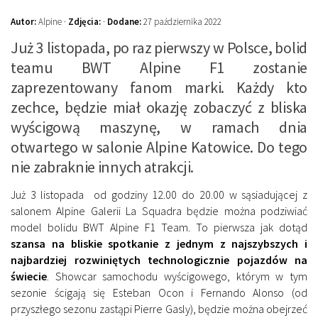
Autor:
Alpine ·
Zdjęcia:
·
Dodane:
27 października 2022
Już 3 listopada, po raz pierwszy w Polsce, bolid
teamu BWT Alpine F1 zostanie
zaprezentowany fanom marki. Każdy kto
zechce, będzie miał okazję zobaczyć z bliska
wyścigową maszynę, w ramach dnia
otwartego w salonie Alpine Katowice. Do tego
nie zabraknie innych atrakcji.
Już 3 listopada od godziny 12.00 do 20.00 w sąsiadującej z
salonem Alpine Galerii La Squadra będzie można podziwiać
model bolidu BWT Alpine F1 Team. To pierwsza jak dotąd
szansa na bliskie spotkanie z jednym z najszybszych i
najbardziej rozwiniętych technologicznie pojazdów na
świecie
. Showcar samochodu wyścigowego, którym w tym
sezonie ścigają się Esteban Ocon i Fernando Alonso (od
przyszłego sezonu zastąpi Pierre Gasly), będzie można obejrzeć