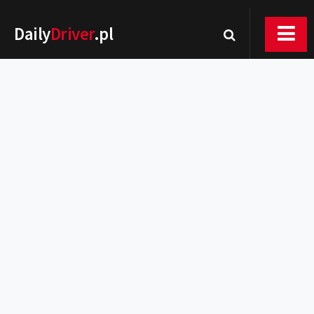
Daily
Driver
.pl
Nowości
Premiery
Rynek
Drogi
Zmiany w prawie
Wydarzenia
MOTORsport
Testy
Porady
Zakup i eksploatacja