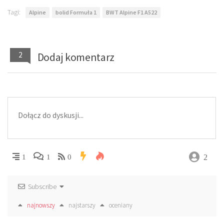
Tagi:
Alpine
bolid Formuła 1
BWT Alpine F1 A522
2
Dodaj komentarz
2
1
1
0
Subscribe
najnowszy
najstarszy
oceniany