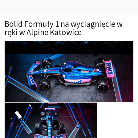
Technika
Prawo
Bolid Formuły 1 na wyciągnięcie w
Technika jazdy
ręki w Alpine Katowice
Oświetlenie
Kalkulatory
Przelicznik mocy
Auto z niemiec
Galerie