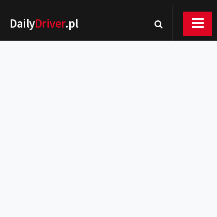
Daily
Driver
.pl
Nowości
Premiery
Rynek
Drogi
Zmiany w prawie
Wydarzenia
MOTORsport
Testy
Porady
Zakup i eksploatacja