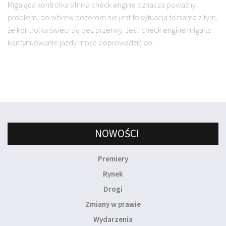
Migająca kontrolka silnika check engine oznacza poważny
problem, bo wbrew pozorom nie jest to sytuacja tożsama z tym,
że kontrolka świeci się bez przerwy. Jeśli check engine miga to
kontynuowanie jazdy może doprowadzić do...
NOWOŚCI
Premiery
Rynek
Drogi
Zmiany w prawie
Wydarzenia