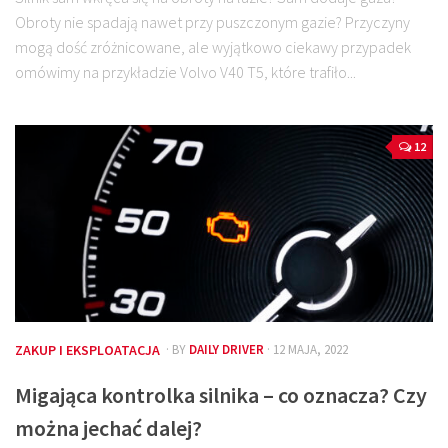
Obroty nie spadają nawet przy puszczonym gazie? Przyczyny
mogą dość zróżnicowane, ale wyjątkowo ciekawy przypadek
omówimy na przykładzie Volvo V40 T5, które trafiło...
12
ZAKUP I EKSPLOATACJA
· BY
DAILY DRIVER
· 12 MAJA, 2022
Migająca kontrolka silnika – co oznacza? Czy
można jechać dalej?