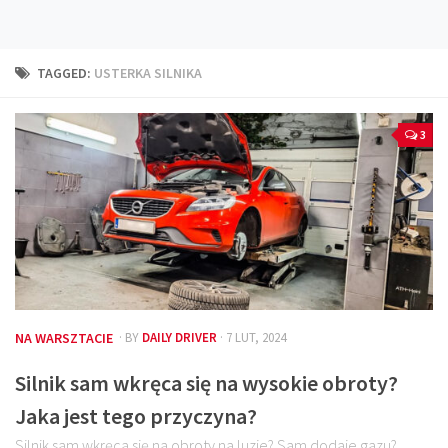
Technika
Prawo
TAGGED:
USTERKA SILNIKA
Technika jazdy
Oświetlenie
3
Kalkulatory
Przelicznik mocy
Auto z niemiec
Galerie
NA WARSZTACIE
· BY
DAILY DRIVER
· 7 LUT, 2024
Silnik sam wkręca się na wysokie obroty?
Jaka jest tego przyczyna?
Silnik sam wkręca się na obroty na luzie? Sam dodaje gazu?