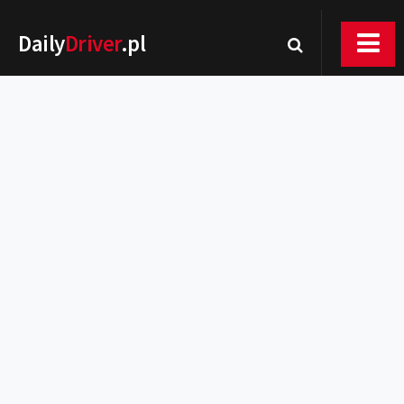
Daily
Driver
.pl
Nowości
Premiery
Rynek
Drogi
Zmiany w prawie
Wydarzenia
MOTORsport
Testy
Porady
Zakup i eksploatacja