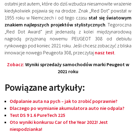
ostatni jest autem, które do dziś wzbudza niesamowite wrażenie
kiedykolwiek pojawia się na drodze. Znak „Red Dot” powstał w
1955 roku w Niemczech i od tego czasu
stał się światowym
znakiem najlepszych projektów stylistycznych
. Tegoroczna
„Red Dot Award” jest jedenastą z kolei międzynarodową
nagrodą przyznaną nowemu PEUGEOT 308 od debiutu
rynkowego pod koniec 2021 roku. Jeśli chcesz zobaczyć z bliska
innowacje nowego Peugeota 308, przeczytaj
nasz test
.
Zobacz:
Wyniki sprzedaży samochodów marki Peugeot w
2021 roku
Powiązane artykuły:
Odpalanie auta na pych – jak to zrobić poprawnie?
Dlaczego po wymianie akumulatora auto nie odpala?
Test DS 9 1.6 PureTech 225
Oto wyniki konkursu Car of the Year 2022! Jest
niespodzianka!