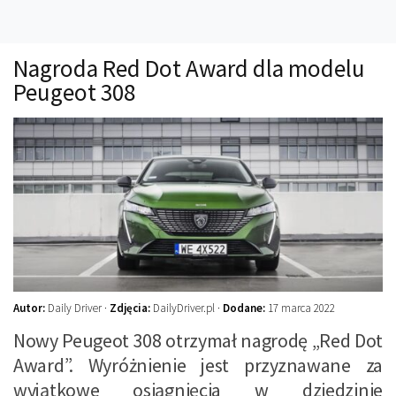
Technika
Prawo
Nagroda Red Dot Award dla modelu
Technika jazdy
Peugeot 308
Oświetlenie
Kalkulatory
Przelicznik mocy
Auto z niemiec
Galerie
Autor:
Daily Driver ·
Zdjęcia:
DailyDriver.pl ·
Dodane:
17 marca 2022
Nowy Peugeot 308 otrzymał nagrodę „Red Dot
Award”. Wyróżnienie jest przyznawane za
wyjątkowe osiągnięcia w dziedzinie