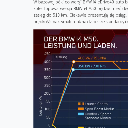
W bazowej póki co wersji BMW i4 eDrive40 auto b
kolei topowa wersja BMW i4 M50 będzie mieć dwa 
zasięg do 510 km. Ciekawie prezentują się osiągi
prędkość maksymalna jak na dzisiejsze standardy i 