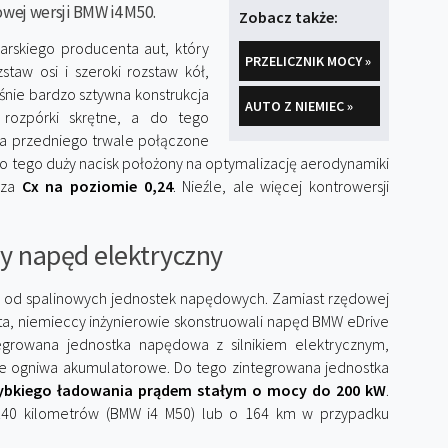
wej wersji BMW i4 M50.
Zobacz także:
rskiego producenta aut, który
PRZELICZNIK MOCY »
staw osi i szeroki rozstaw kół,
nie bardzo sztywna konstrukcja
AUTO Z NIEMIEC »
 rozpórki skrętne, a do tego
ia przedniego trwale połączone
 tego duży nacisk położony na optymalizację aerodynamiki
rza
Cx na poziomie 0,24
. Nieźle, ale więcej kontrowersji
y napęd elektryczny
W od spalinowych jednostek napędowych. Zamiast rzędowej
nta, niemieccy inżynierowie skonstruowali napęd BMW eDrive
tegrowana jednostka napędowa z silnikiem elektrycznym,
sze ogniwa akumulatorowe. Do tego zintegrowana jednostka
szybkiego ładowania prądem stałym o mocy do 200 kW
.
 140 kilometrów (BMW i4 M50) lub o 164 km w przypadku