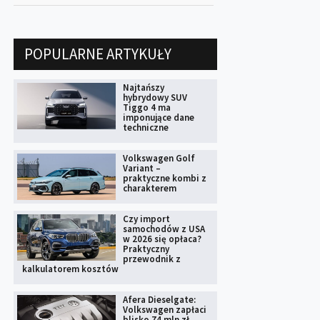
POPULARNE ARTYKUŁY
Najtańszy
hybrydowy SUV
Tiggo 4 ma
imponujące dane
techniczne
Volkswagen Golf
Variant –
praktyczne kombi z
charakterem
Czy import
samochodów z USA
w 2026 się opłaca?
Praktyczny
przewodnik z
kalkulatorem kosztów
Afera Dieselgate:
Volkswagen zapłaci
blisko 74 mln zł