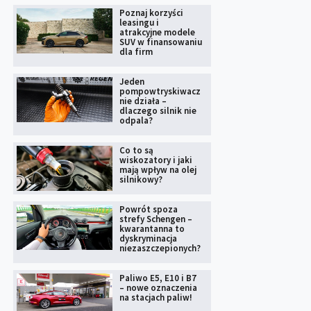
Poznaj korzyści
leasingu i
atrakcyjne modele
SUV w finansowaniu
dla firm
Jeden
pompowtryskiwacz
nie działa –
dlaczego silnik nie
odpala?
Co to są
wiskozatory i jaki
mają wpływ na olej
silnikowy?
Powrót spoza
strefy Schengen –
kwarantanna to
dyskryminacja
niezaszczepionych?
Paliwo E5, E10 i B7
– nowe oznaczenia
na stacjach paliw!