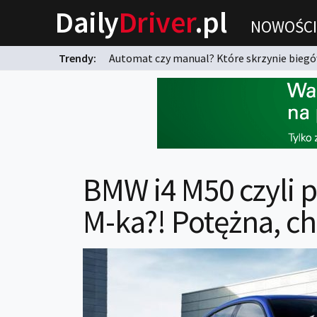
Daily
Driver
.pl
NOWOŚCI
Trendy:
Automat czy manual? Które skrzynie biegów
karnych?
BMW i4 M50 czyli p
M-ka?! Potężna, c