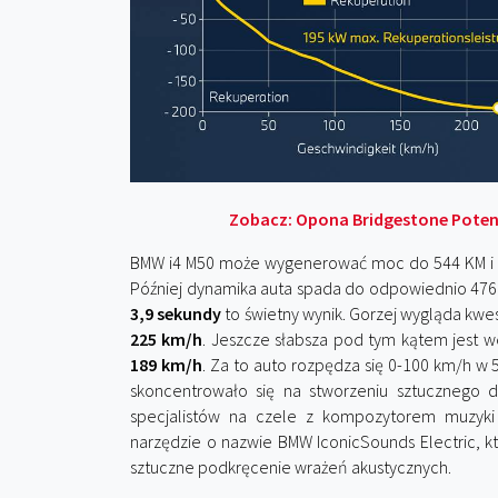
Zobacz: Opona Bridgestone Potenza
BMW i4 M50 może wygenerować moc do 544 KM i 7
Później dynamika auta spada do odpowiednio 476
3,9 sekundy
to świetny wynik. Gorzej wygląda kwe
225 km/h
. Jeszcze słabsza pod tym kątem jest w
189 km/h
. Za to auto rozpędza się 0-100 km/h w
skoncentrowało się na stworzeniu sztucznego dź
specjalistów na czele z kompozytorem muzyk
narzędzie o nazwie BMW IconicSounds Electric, k
sztuczne podkręcenie wrażeń akustycznych.