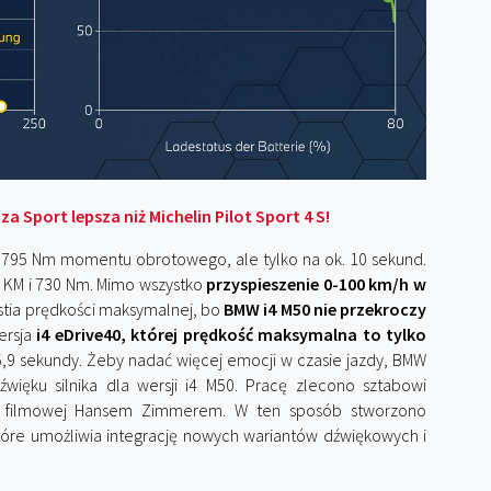
 Sport lepsza niż Michelin Pilot Sport 4 S!
95 Nm momentu obrotowego, ale tylko na ok. 10 sekund.
 KM i 730 Nm. Mimo wszystko
przyspieszenie 0-100 km/h w
stia prędkości maksymalnej, bo
BMW i4 M50 nie przekroczy
ersja
i4 eDrive40, której prędkość maksymalna to tylko
 5,9 sekundy. Żeby nadać więcej emocji w czasie jazdy, BMW
więku silnika dla wersji i4 M50. Pracę zlecono sztabowi
i filmowej Hansem Zimmerem. W ten sposób stworzono
tóre umożliwia integrację nowych wariantów dźwiękowych i