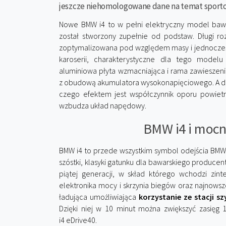
jeszcze niehomologowane dane na temat sporto
Nowe BMW i4 to w pełni elektryczny model bawa
został stworzony zupełnie od podstaw. Długi roz
zoptymalizowana pod względem masy i jednocześ
karoserii, charakterystyczne dla tego modelu
aluminiowa płyta wzmacniająca i rama zawieszen
z obudową akumulatora wysokonapięciowego. A do
czego efektem jest współczynnik oporu powiet
wzbudza układ napędowy.
BMW i4 i mocn
BMW i4 to przede wszystkim symbol odejścia BM
szóstki, klasyki gatunku dla bawarskiego produce
piątej generacji, w skład którego wchodzi zin
elektronika mocy i skrzynia biegów oraz najnow
ładująca umożliwiająca
korzystanie ze stacji 
Dzięki niej w 10 minut można zwiększyć zasięg
i4 eDrive40.