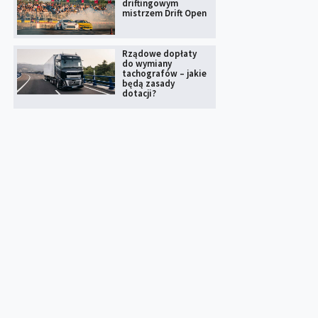
driftingowym
mistrzem Drift Open
Rządowe dopłaty
do wymiany
tachografów – jakie
będą zasady
dotacji?