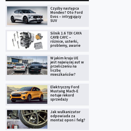
Czyżby następca
Mondeo? Oto Ford
Evos – intrygujący
SUV
Silnik 1.6 TDI CAYA
CAYB CAYC –
różnice, usterki,
problemy, awarie
W jakim kraju UE
jest najwięcej aut w
przeliczeniu na
liczbę
mieszkańców?
Elektryczny Ford
Mustang Mach-E
notuje rekord
sprzedaży
Jak wulkanizator
odpowiada za
montaż opon i felg?