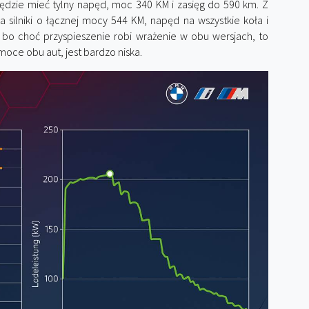
ędzie mieć tylny napęd, moc 340 KM i zasięg do 590 km. Z
silniki o łącznej mocy 544 KM, napęd na wszystkie koła i
, bo choć przyspieszenie robi wrażenie w obu wersjach, to
moce obu aut, jest bardzo niska.