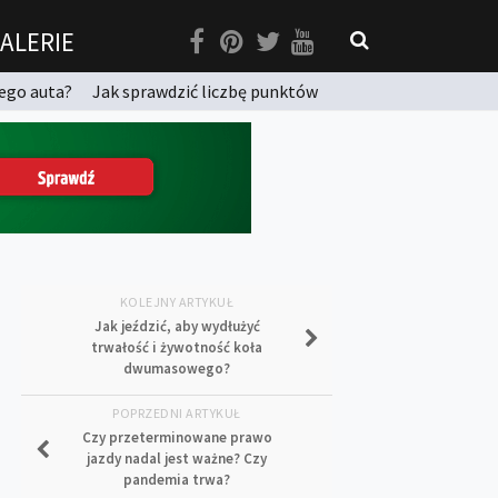
ALERIE
ego auta?
Jak sprawdzić liczbę punktów
KOLEJNY ARTYKUŁ
Jak jeździć, aby wydłużyć
trwałość i żywotność koła
dwumasowego?
POPRZEDNI ARTYKUŁ
Czy przeterminowane prawo
jazdy nadal jest ważne? Czy
pandemia trwa?