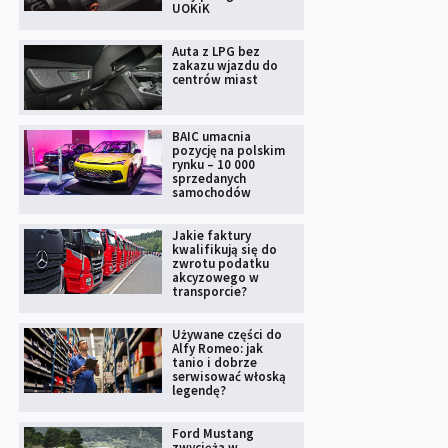
UOKiK
Auta z LPG bez
zakazu wjazdu do
centrów miast
BAIC umacnia
pozycję na polskim
rynku – 10 000
sprzedanych
samochodów
Jakie faktury
kwalifikują się do
zwrotu podatku
akcyzowego w
transporcie?
Używane części do
Alfy Romeo: jak
tanio i dobrze
serwisować włoską
legendę?
Ford Mustang
zwycięża w