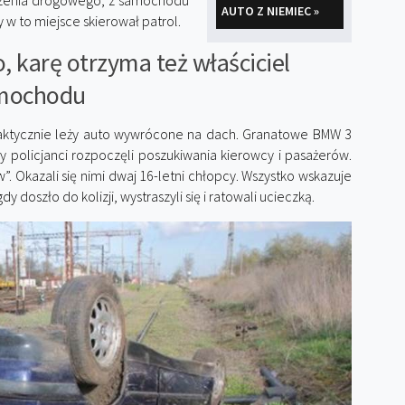
darzenia drogowego, z samochodu
AUTO Z NIEMIEC »
y w to miejsce skierował patrol.
o, karę otrzyma też właściciel
mochodu
 faktycznie leży auto wywrócone na dach. Granatowe BMW 3
y policjanci rozpoczęli poszukiwania kierowcy i pasażerów.
. Okazali się nimi dwaj 16-letni chłopcy. Wszystko wskazuje
y doszło do kolizji, wystraszyli się i ratowali ucieczką.