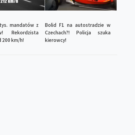
tys. mandatów z
Bolid F1 na autostradzie w
w! Rekordzista
Czechach?! Policja szuka
d 200 km/h!
kierowcy!