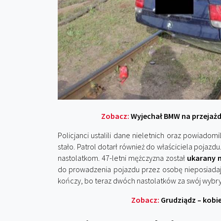
Zobacz:
Wyjechał BMW na przejażd
Policjanci ustalili dane nieletnich oraz powiadomili
stało. Patrol dotarł również do właściciela pojazdu
nastolatkom. 47-letni mężczyzna został
ukarany 
do prowadzenia pojazdu przez osobę nieposiada
kończy, bo teraz dwóch nastolatków za swój wybry
Zobacz:
Grudziądz – kobi