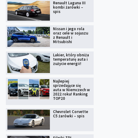
Renault Laguna III
kombi żarówki –
spis
Nissan i jego rola
oraz cele w sojuszu
z Renault i
Mitsubishi
Lakier, który obniża
temperaturę auta i
zużycie energii!
Najlepiej
sprzedające się
auta w Niemczech w
2022 roku! Ranking
TOP20
Chevrolet Corvette
C5 żarówki – spis
Silniki TDI