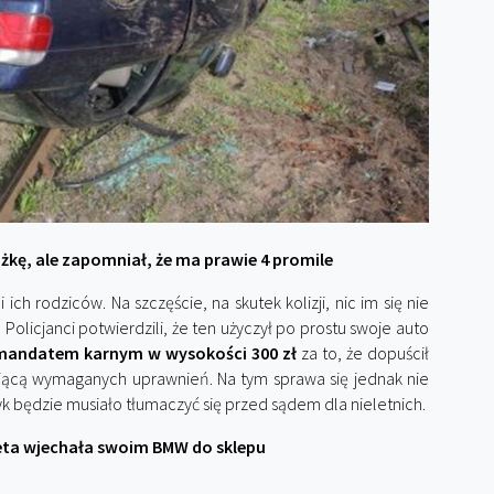
żkę, ale zapomniał, że ma prawie 4 promile
 ich rodziców. Na szczęście, na skutek kolizji, nic im się nie
. Policjanci potwierdzili, że ten użyczył po prostu swoje auto
mandatem karnym w wysokości 300 zł
za to, że dopuścił
jącą wymaganych uprawnień. Na tym sprawa się jednak nie
k będzie musiało tłumaczyć się przed sądem dla nieletnich.
eta wjechała swoim BMW do sklepu