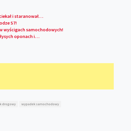
uciekał i staranował…
odze S7!
ki w wyścigach samochodowych!
 łysych oponach i…
k drogowy
wypadek samochodowy