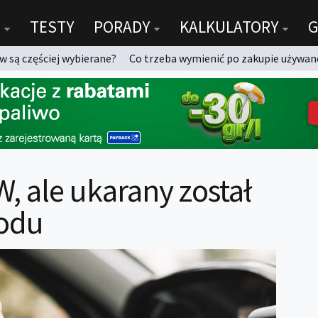
TESTY
PORADY
KALKULATORY
G
 są częściej wybierane?
Co trzeba wymienić po zakupie używan
W, ale ukarany został
hodu