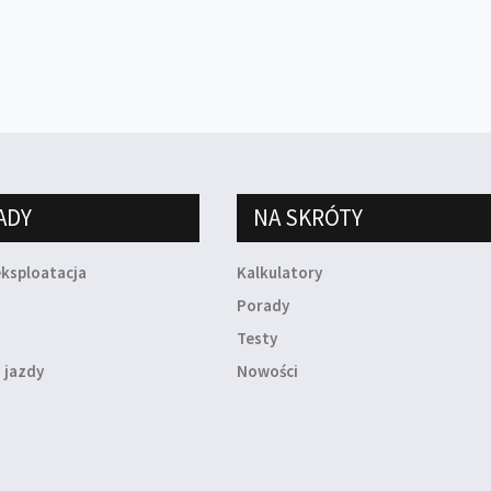
ADY
NA SKRÓTY
eksploatacja
Kalkulatory
a
Porady
Testy
 jazdy
Nowości