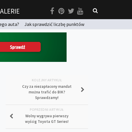
ALERIE
ego auta?
Jak sprawdzić liczbę punktów
KOLEJNY ARTYKUŁ
Czy za niezapłacony mandat
można trafić do BIK?
Sprawdzamy!
POPRZEDNI ARTYKUŁ
Wolny wygrywa pierwszy
wyścig Toyota GT Series!