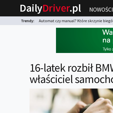
Daily
Driver
.pl
NOWOŚCI
Trendy:
Automat czy manual? Które skrzynie biegów
karnych?
16-latek rozbił BM
właściciel samoc