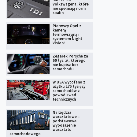
Volkswagena, które
nie spełniają norm
spalin
Pierwszy Opel z
kamerą
termowizyjną i
systemem Night
Vision!
Zegarek Porsche za
60 tys. zł, którego
nie kupisz bez
samochodu!
W USA wycofano z
użytku 275 tysięcy
samochodów z
powodu wad
technicznych
Narzędzia
warsztatowe –
podstawowe
wyposażenie
warsztatu
samochodowego