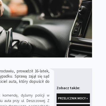
cławiu, prowadził 16-latek,
ypadku. Sprawą zajął się sąd
iciel auta, który dopuścił do
Zobacz także:
 komendę, dyżurny policji w
PRZELICZNIK MOCY »
u auta przy ul. Deszczowej. Z