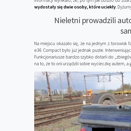
informacji wynikało, że, po tym jak doszło do z
wydostały się dwie osoby, które uciekły
. Dyżurn
Nieletni prowadzili aut
sa
Na miejscu okazało się, że na jednym z torowisk
e36 Compact było już jednak puste. Interweniując
Funkcjonariusze bardzo szybko dotarli do „zbiegów”
na to, że to oni urządzili sobie wycieczkę autem, a gd