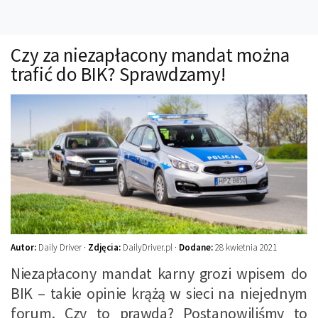
Technika
Prawo
Czy za niezapłacony mandat można
Technika jazdy
trafić do BIK? Sprawdzamy!
Oświetlenie
Kalkulatory
Przelicznik mocy
Auto z niemiec
Galerie
Autor:
Daily Driver ·
Zdjęcia:
DailyDriver.pl ·
Dodane:
28 kwietnia 2021
Niezapłacony mandat karny grozi wpisem do
BIK – takie opinie krążą w sieci na niejednym
forum. Czy to prawda? Postanowiliśmy to