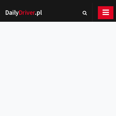
Daily
Driver
.pl
Nowości
Premiery
Rynek
Drogi
Zmiany w prawie
Wydarzenia
MOTORsport
Testy
Porady
Zakup i eksploatacja