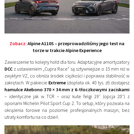
Zobacz:
Alpine A110S – przeprowadziliśmy jego test na
torze w trakcie Alpine Experience
Zawieszenie to kolejny hołd dla toru. Adaptacyjne amortyzatory
DCC
z ustawieniem „Cupra Race” są sztywniejsze o 15 mm niż w
zwykłym VZ, co obniża środek ciężkości i poprawia stabilność w
zakrętach. W pakiecie
Extreme
(dopłata ok. 40 tys. zł) dostajesz
hamulce Akebono 370 × 34 mm z 6-tłoczkowymi zaciskami
– identyczne jak w TCR – oraz kute felgi 19″ (opcja 20″) z
oponami Michelin Pilot Sport Cup 2. To setup, który pozwala na
okrążenia torowe na poziomie profesjonalnych maszyn, bez
utraty komfortu na co dzień.