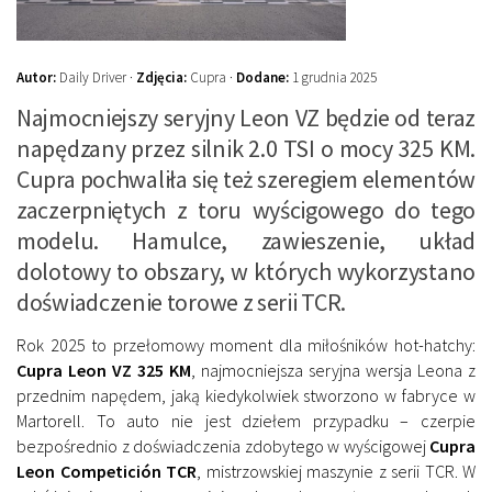
Autor:
Daily Driver ·
Zdjęcia:
Cupra ·
Dodane:
1 grudnia 2025
Najmocniejszy seryjny Leon VZ będzie od teraz
napędzany przez silnik 2.0 TSI o mocy 325 KM.
Cupra pochwaliła się też szeregiem elementów
zaczerpniętych z toru wyścigowego do tego
modelu. Hamulce, zawieszenie, układ
dolotowy to obszary, w których wykorzystano
doświadczenie torowe z serii TCR.
Rok 2025 to przełomowy moment dla miłośników hot-hatchy:
Cupra Leon VZ 325 KM
, najmocniejsza seryjna wersja Leona z
przednim napędem, jaką kiedykolwiek stworzono w fabryce w
Martorell. To auto nie jest dziełem przypadku – czerpie
bezpośrednio z doświadczenia zdobytego w wyścigowej
Cupra
Leon Competición TCR
, mistrzowskiej maszynie z serii TCR. W