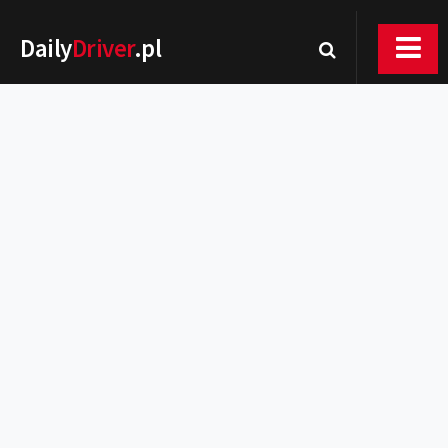
Daily
Driver
.pl
Nowości
Premiery
Rynek
Drogi
Zmiany w prawie
Wydarzenia
MOTORsport
Testy
Porady
Zakup i eksploatacja