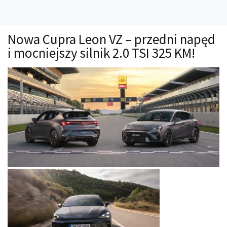
Technika
Prawo
Nowa Cupra Leon VZ – przedni napęd
Technika jazdy
i mocniejszy silnik 2.0 TSI 325 KM!
Oświetlenie
Kalkulatory
Przelicznik mocy
Auto z niemiec
Galerie