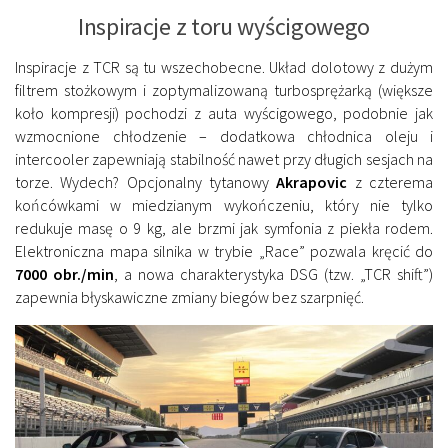
Inspiracje z toru wyścigowego
Inspiracje z TCR są tu wszechobecne. Układ dolotowy z dużym
filtrem stożkowym i zoptymalizowaną turbosprężarką (większe
koło kompresji) pochodzi z auta wyścigowego, podobnie jak
wzmocnione chłodzenie – dodatkowa chłodnica oleju i
intercooler zapewniają stabilność nawet przy długich sesjach na
torze. Wydech? Opcjonalny tytanowy
Akrapovic
z czterema
końcówkami w miedzianym wykończeniu, który nie tylko
redukuje masę o 9 kg, ale brzmi jak symfonia z piekła rodem.
Elektroniczna mapa silnika w trybie „Race” pozwala kręcić do
7000 obr./min
, a nowa charakterystyka DSG (tzw. „TCR shift”)
zapewnia błyskawiczne zmiany biegów bez szarpnięć.