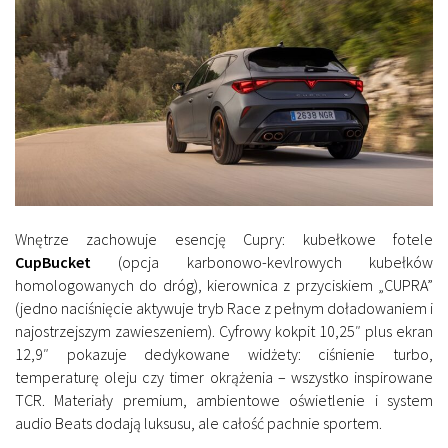
Wnętrze zachowuje esencję Cupry: kubełkowe fotele
CupBucket
(opcja karbonowo-kevlrowych kubełków
homologowanych do dróg), kierownica z przyciskiem „CUPRA”
(jedno naciśnięcie aktywuje tryb Race z pełnym doładowaniem i
najostrzejszym zawieszeniem). Cyfrowy kokpit 10,25″ plus ekran
12,9″ pokazuje dedykowane widżety: ciśnienie turbo,
temperaturę oleju czy timer okrążenia – wszystko inspirowane
TCR. Materiały premium, ambientowe oświetlenie i system
audio Beats dodają luksusu, ale całość pachnie sportem.