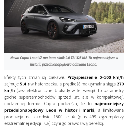
Nowa Cupra Leon VZ ma teraz silnik 2.0 TSI 325 KM. To najmocniejsza w
historii, przednionapędowa odmiana Leona.
Efekty tych zmian są ciekawe.
Przyspieszenie 0–100 km/h
zajmuje
5,4 s
w hatchbacku, a prędkość maksymalna sięga
270
km/h
(bez elektronicznej blokady w tej wersji). To parametry
godne supersamochodów sprzed lat, ale w kompaktowej,
codziennej formie. Cupra podkreśla, że to
najmocniejszy
przednionapędowy Leon w historii marki
, a limitowana
produkcja na zaledwie 1500 sztuk (plus 499 egzemplarzy
ekstremalnej edycji TCR) czyni go prawdziwą perełką.