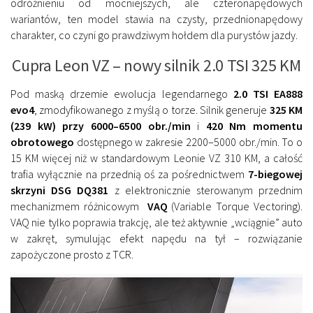
odróżnieniu od mocniejszych, ale czteronapędowych
wariantów, ten model stawia na czysty, przednionapędowy
charakter, co czyni go prawdziwym hołdem dla purystów jazdy.
Cupra Leon VZ – nowy silnik 2.0 TSI 325 KM
Pod maską drzemie ewolucja legendarnego
2.0 TSI EA888
evo4
, zmodyfikowanego z myślą o torze. Silnik generuje
325 KM
(239 kW) przy 6000–6500 obr./min
i
420 Nm momentu
obrotowego
dostępnego w zakresie 2200–5000 obr./min. To o
15 KM więcej niż w standardowym Leonie VZ 310 KM, a całość
trafia wyłącznie na przednią oś za pośrednictwem
7-biegowej
skrzyni DSG DQ381
z elektronicznie sterowanym przednim
mechanizmem różnicowym
VAQ
(Variable Torque Vectoring).
VAQ nie tylko poprawia trakcję, ale też aktywnie „wciągnie” auto
w zakręt, symulując efekt napędu na tył – rozwiązanie
zapożyczone prosto z TCR.