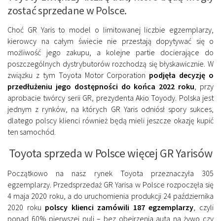
zostać sprzedane w Polsce.
Choć GR Yaris to model o limitowanej liczbie egzemplarzy,
kierowcy na całym świecie nie przestają dopytywać się o
możliwość jego zakupu, a kolejne partie docierające do
poszczególnych dystrybutorów rozchodzą się błyskawicznie. W
związku z tym Toyota Motor Corporation
podjęła decyzję o
przedłużeniu jego dostępności do końca 2022 roku
, przy
aprobacie twórcy serii GR, prezydenta Akio Toyody. Polska jest
jednym z rynków, na których GR Yaris odniósł spory sukces,
dlatego polscy klienci również będą mieli jeszcze okazję kupić
ten samochód.
Toyota sprzeda w Polsce więcej GR Yarisów
Początkowo na nasz rynek Toyota przeznaczyła 305
egzemplarzy. Przedsprzedaż GR Yarisa w Polsce rozpoczęła się
4 maja 2020 roku, a do uruchomienia produkcji 24 października
2020 roku
polscy klienci zamówili 187 egzemplarzy
, czyli
ponad 60% pierwszej puli – bez obejrzenia auta na żywo czy