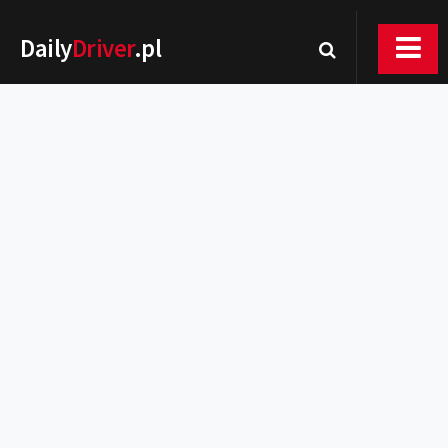
Daily
Driver
.pl
Nowości
Premiery
Rynek
Drogi
Zmiany w prawie
Wydarzenia
MOTORsport
Testy
Porady
Zakup i eksploatacja