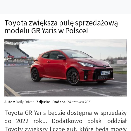
Technika
Prawo
Toyota zwiększa pulę sprzedażową
Technika jazdy
modelu GR Yaris w Polsce!
Oświetlenie
Kalkulatory
Przelicznik mocy
Auto z niemiec
Galerie
Autor:
Daily Driver ·
Zdjęcia:
·
Dodane:
24 czerwca 2021
Toyota GR Yaris będzie dostępna w sprzedaży
do 2022 roku. Dodatkowo polski oddział
Toyoty zwiększy liczbę aut, które będą mogły