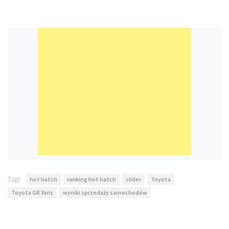
Tagi:
hot hatch
ranking hot hatch
slider
Toyota
Toyota GR Yaris
wyniki sprzedaży samochodów