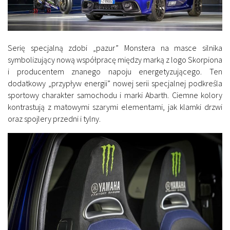
Serię specjalną zdobi „pazur” Monstera na masce silnika
symbolizujący nową współpracę między marką z logo Skorpiona
i producentem znanego napoju energetyzującego. Ten
dodatkowy „przypływ energii” nowej serii specjalnej podkreśla
sportowy charakter samochodu i marki Abarth. Ciemne kolory
kontrastują z matowymi szarymi elementami, jak klamki drzwi
oraz spojlery przedni i tylny.