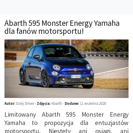
Technika
Prawo
Abarth 595 Monster Energy Yamaha
Technika jazdy
dla fanów motorsportu!
Oświetlenie
Kalkulatory
Przelicznik mocy
Auto z niemiec
Galerie
Autor:
Daily Driver ·
Zdjęcia:
Abarth ·
Dodane:
11 września 2020
Limitowany Abarth 595 Monster Energy
Yamaha to propozycja dla entuzjastów
motorsportu. Niestety ani osiągi, ani