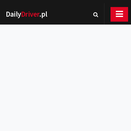
Daily
Driver
.pl
Nowości
Premiery
Rynek
Drogi
Zmiany w prawie
Wydarzenia
MOTORsport
Testy
Porady
Zakup i eksploatacja