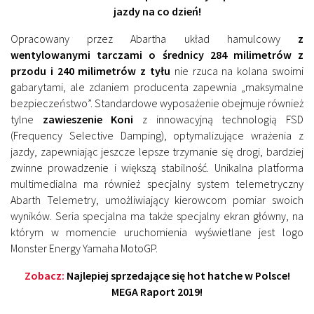
jazdy na co dzień!
Opracowany przez Abartha układ hamulcowy
z
wentylowanymi tarczami o średnicy 284 milimetrów z
przodu i 240 milimetrów z tyłu
nie rzuca na kolana swoimi
gabarytami, ale zdaniem producenta zapewnia „maksymalne
bezpieczeństwo”. Standardowe wyposażenie obejmuje również
tylne
zawieszenie Koni
z innowacyjną technologią FSD
(Frequency Selective Damping), optymalizujące wrażenia z
jazdy, zapewniając jeszcze lepsze trzymanie się drogi, bardziej
zwinne prowadzenie i większą stabilność. Unikalna platforma
multimedialna ma również specjalny system telemetryczny
Abarth Telemetry, umożliwiający kierowcom pomiar swoich
wyników. Seria specjalna ma także specjalny ekran główny, na
którym w momencie uruchomienia wyświetlane jest logo
Monster Energy Yamaha MotoGP.
Zobacz:
Najlepiej sprzedające się hot hatche w Polsce!
MEGA Raport 2019!