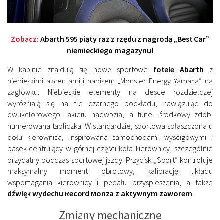
Zobacz:
Abarth 595 piąty raz z rzędu z nagrodą „Best Car”
niemieckiego magazynu!
W kabinie znajdują się nowe sportowe
fotele Abarth
z
niebieskimi akcentami i napisem „Monster Energy Yamaha” na
zagłówku. Niebieskie elementy na desce rozdzielczej
wyróżniają się na tle czarnego podkładu, nawiązując do
dwukolorowego lakieru nadwozia, a tunel środkowy zdobi
numerowana tabliczka. W standardzie, sportowa spłaszczona u
dołu kierownica, inspirowana samochodami wyścigowymi i
pasek centrujący w górnej części koła kierownicy, szczególnie
przydatny podczas sportowej jazdy. Przycisk „Sport” kontroluje
maksymalny moment obrotowy, kalibrację układu
wspomagania kierownicy i pedału przyspieszenia, a także
dźwięk wydechu Record Monza z aktywnym zaworem
.
Zmiany mechaniczne