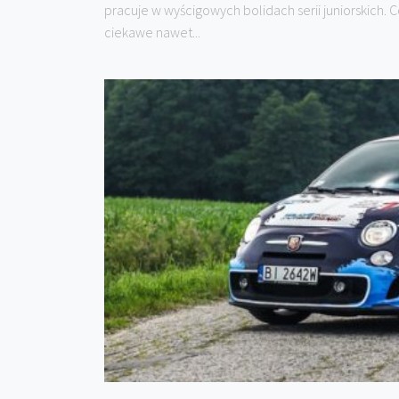
pracuje w wyścigowych bolidach serii juniorskich. 
ciekawe nawet...