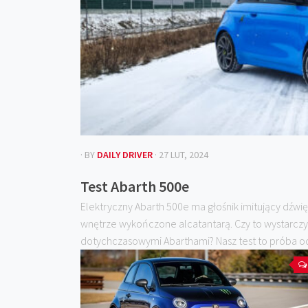
· BY
DAILY DRIVER
· 27 LUT, 2024
Test Abarth 500e
Elektryczny Abarth 500e ma głośnik imitujący dźwię
wnętrze wykończone alcatantarą. Czy to wystarczy
dotychczasowymi Abarthami? Nasz test to próba od