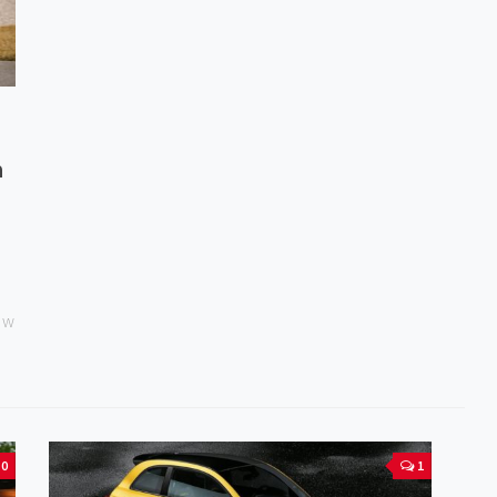
a
 w
0
1