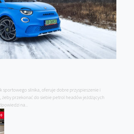
k sportowego silnika, oferuje dobre przyspieszenie i
, żeby przekonać do siebie petrol headów jeżdżących
powiedzi na...
0