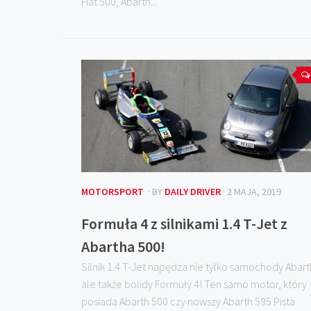
Fiat 500, Abarth...
MOTORSPORT
· BY
DAILY DRIVER
· 2 MAJA, 2019
Formuła 4 z silnikami 1.4 T-Jet z
Abartha 500!
Silnik 1.4 T-Jet napędza nie tylko samochody Abart
ale także bolidy Formuły 4! Ten samo motor, który
posiada Abarth 500 czy nowszy Abarth 595 Pista