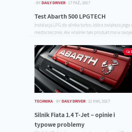
· BY
DAILY DRIVER
· 17 PAŹ, 2017
Test Abarth 500 LPGTECH
Instalacja LPG do silnika turbo, która zwiększa jego
niedorzecznie. Ale właśnie taki produkt ma w swoje
TECHNIKA
· BY
DAILY DRIVER
· 21 KWI, 2017
Silnik Fiata 1.4 T-Jet – opinie i
typowe problemy