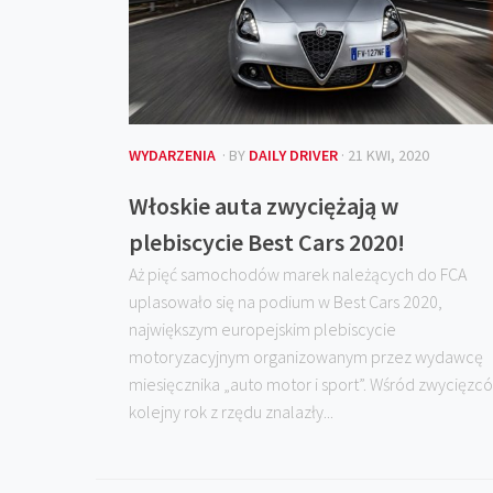
WYDARZENIA
· BY
DAILY DRIVER
· 21 KWI, 2020
Włoskie auta zwyciężają w
plebiscycie Best Cars 2020!
Aż pięć samochodów marek należących do FCA
uplasowało się na podium w Best Cars 2020,
największym europejskim plebiscycie
motoryzacyjnym organizowanym przez wydawcę
miesięcznika „auto motor i sport”. Wśród zwycięzc
kolejny rok z rzędu znalazły...