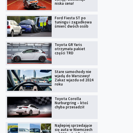
niska cena!
Ford Fiesta ST po
tuningu i zagadkowa
śmierć dwóch osób
Toyota GR Yaris
otrzymała pakiet
części TRD
Stare samochody nie
wjadą do Warszawy!
Zakaz wjazdu od 2024
roku
Toyota Corolla
Nurburgring – ktoś
chyba przesadził
Najlepiej sprzedające
się auta w Niemczech