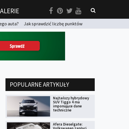
ALERIE
ego auta?
Jak sprawdzić liczbę punktów
POPULARNE ARTYKUŁY
Najtańszy hybrydowy
SUV Tiggo 4 ma
imponujące dane
techniczne
Afera Dieselgate:
Volkswagen zapłaci