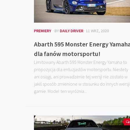
PREMIERY
· BY
DAILY DRIVER
· 11 WRZ, 2020
Abarth 595 Monster Energy Yamah
dla fanów motorsportu!
Limitowany Abarth 595 Monster Energy Yamaha to
propozycja dla entuzjastów motorsportu. Niestety
ani osiągi, ani prowadzenie tej wersji nie zostało w
jakiś sposób zmienione w stosunku do innych wersji
gamie. Model ten wyróżnia...