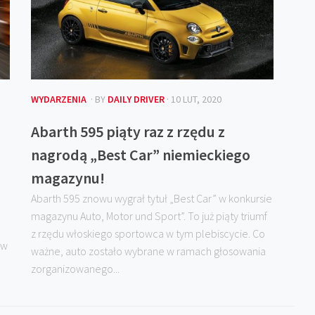
WYDARZENIA
· BY
DAILY DRIVER
· 10 LUT, 2020
Abarth 595 piąty raz z rzędu z
nagrodą „Best Car” niemieckiego
magazynu!
Abarth 595 znowu wygrał tytuł „Best Car” w konkursie
magazynu Auto, Motor und Sport”. To już piąty triumf
z rzędu włoskiego sportowca w tym plebiscycie. Co
ów
ważne, auto zostało wybrane w ramach głosowania
zorganizowanego...