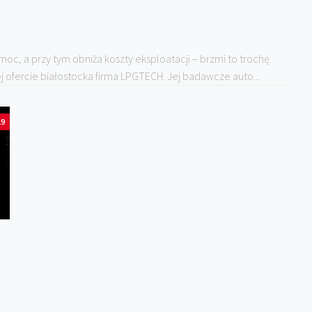
 moc, a przy tym obniża koszty eksploatacji – brzmi to trochę
j ofercie białostocka firma LPGTECH. Jej badawcze auto...
19