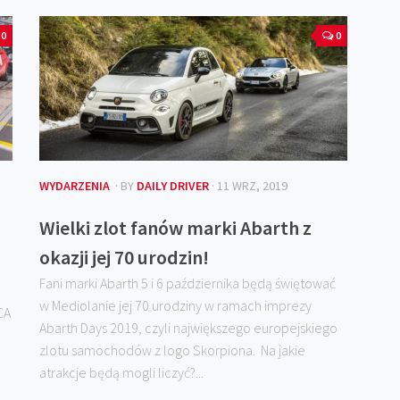
0
0
WYDARZENIA
· BY
DAILY DRIVER
· 11 WRZ, 2019
Wielki zlot fanów marki Abarth z
okazji jej 70 urodzin!
Fani marki Abarth 5 i 6 października będą świętować
w Mediolanie jej 70 urodziny w ramach imprezy
CA
Abarth Days 2019, czyli największego europejskiego
zlotu samochodów z logo Skorpiona. Na jakie
atrakcje będą mogli liczyć?...