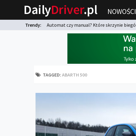
Daily
Driver
.pl
NOWOŚCI
Trendy:
Automat czy manual? Które skrzynie biegów
karnych?
TAGGED:
ABARTH 500