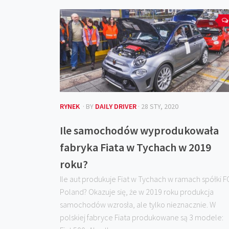
RYNEK
· BY
DAILY DRIVER
· 28 STY, 2020
Ile samochodów wyprodukowała
fabryka Fiata w Tychach w 2019
roku?
Ile aut produkuje Fiat w Tychach w ramach spółki F
Poland? Okazuje się, że w 2019 roku produkcja
samochodów wzrosła, ale tylko nieznacznie. W
polskiej fabryce Fiata produkowane są 3 modele: