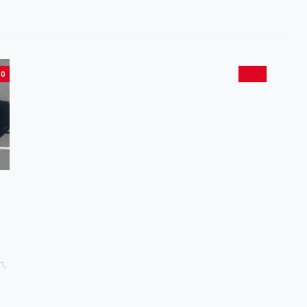
0
11
h,