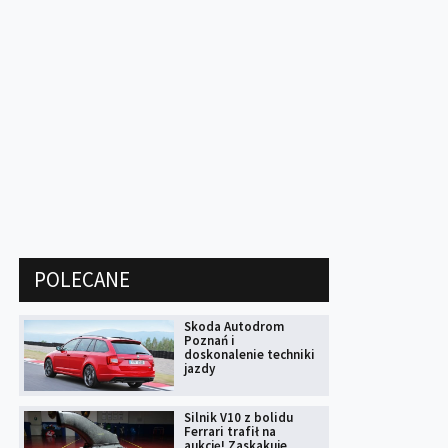
POLECANE
Skoda Autodrom
Poznań i
doskonalenie techniki
jazdy
Silnik V10 z bolidu
Ferrari trafił na
aukcję! Zaskakuje