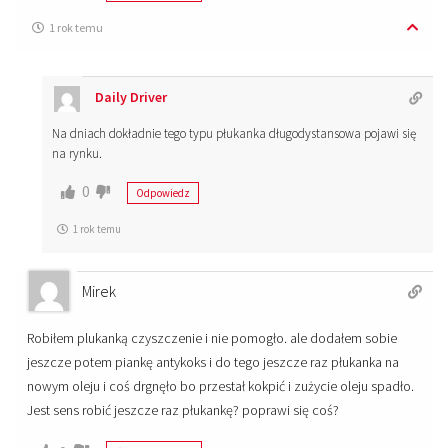
1 rok temu
Daily Driver
Na dniach dokładnie tego typu płukanka długodystansowa pojawi się
na rynku.
0
Odpowiedz
1 rok temu
Mirek
Robiłem plukanką czyszczenie i nie pomogło. ale dodałem sobie
jeszcze potem piankę antykoks i do tego jeszcze raz płukanka na
nowym oleju i coś drgnęło bo przestał kokpić i zużycie oleju spadło.
Jest sens robić jeszcze raz płukankę? poprawi się coś?