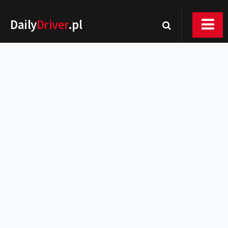
Daily
Driver
.pl
Nowości
Premiery
Rynek
Drogi
Zmiany w prawie
Wydarzenia
MOTORsport
Testy
Porady
Zakup i eksploatacja