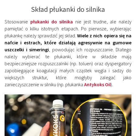
Skład płukanki do silnika
Stosowanie
płukanki do silnika
nie jest trudne, ale należy
pamiętać o kilku istotnych etapach. Po pierwsze, wybierając
płukankę należy sprawdzić jej skład.
Wiele z nich opiera się na
nafcie i estrach, które działają agresywnie na gumowe
uszczelki i simeringi
, powodując ich rozpuszczanie. Dlatego
należy wybierać te płukanki, które w składzie mają
bezpieczniejsze rozpuszczalniki (np. toluen) oraz dyspergatory
zapobiegające koagulacji małych cząstek węgla i sadzy do
większych struktur, które mogłyby zalegać jako
zanieczyszczenie w silniku (np. płukanka
Antykoks Oil
).