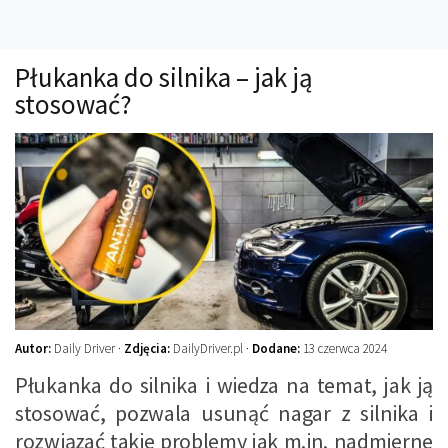
Technika
Prawo
Płukanka do silnika – jak ją
Technika jazdy
stosować?
Oświetlenie
Kalkulatory
Przelicznik mocy
Auto z niemiec
Galerie
Autor:
Daily Driver ·
Zdjęcia:
DailyDriver.pl ·
Dodane:
13 czerwca 2024
Płukanka do silnika i wiedza na temat, jak ją
stosować, pozwala usunąć nagar z silnika i
rozwiązać takie problemy jak m.in. nadmierne