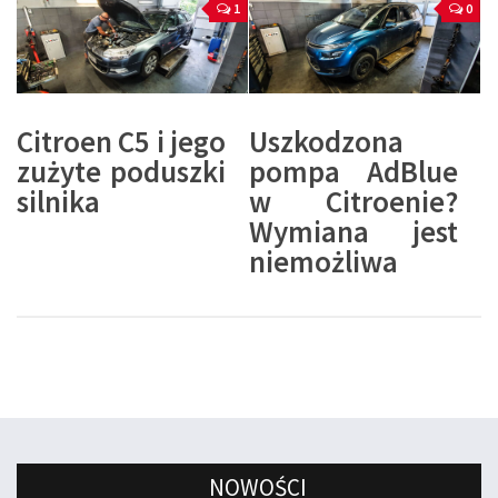
1
0
Citroen C5 i jego
Uszkodzona
zużyte poduszki
pompa AdBlue
silnika
w Citroenie?
Wymiana jest
niemożliwa
NOWOŚCI