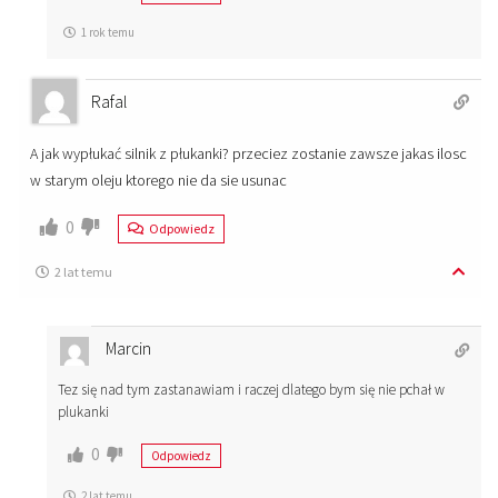
1 rok temu
Rafal
A jak wypłukać silnik z płukanki? przeciez zostanie zawsze jakas ilosc
w starym oleju ktorego nie da sie usunac
0
Odpowiedz
2 lat temu
Marcin
Tez się nad tym zastanawiam i raczej dlatego bym się nie pchał w
plukanki
0
Odpowiedz
2 lat temu