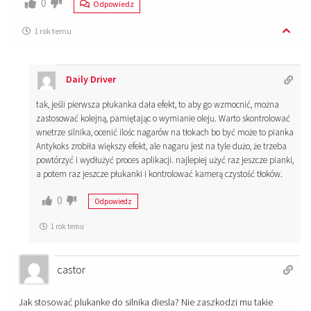
0
Odpowiedz
1 rok temu
Daily Driver
tak, jeśli pierwsza płukanka dała efekt, to aby go wzmocnić, można
zastosować kolejną, pamiętając o wymianie oleju. Warto skontrolować
wnetrze silnika, ocenić ilośc nagarów na tłokach bo być może to pianka
Antykoks zrobiła większy efekt, ale nagaru jest na tyle dużo, że trzeba
powtórzyć i wydłużyć proces aplikacji. najlepiej użyć raz jeszcze pianki,
a potem raz jeszcze płukanki i kontrolować kamerą czystość tłoków.
0
Odpowiedz
1 rok temu
castor
Jak stosować plukanke do silnika diesla? Nie zaszkodzi mu takie