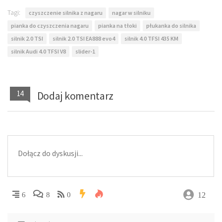
Tagi:
czyszczenie silnika z nagaru
nagar w silniku
pianka do czyszczenia nagaru
pianka na tłoki
płukanka do silnika
silnik 2.0 TSI
silnik 2.0 TSI EA888 evo4
silnik 4.0 TFSI 435 KM
silnik Audi 4.0 TFSI V8
slider-1
14
Dodaj komentarz
12
6
8
0