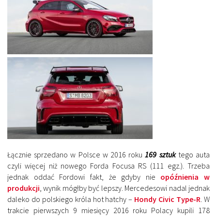
Łącznie sprzedano w Polsce w 2016 roku
169 sztuk
tego auta
czyli więcej niż nowego Forda Focusa RS (111 egz.). Trzeba
jednak oddać Fordowi fakt, że gdyby nie
opóźnienia w
produkcji
, wynik mógłby być lepszy. Mercedesowi nadal jednak
daleko do polskiego króla hot hatchy –
Hondy Civic Type-R
. W
trakcie pierwszych 9 miesięcy 2016 roku Polacy kupili 178