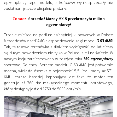
egzemplarzy tego modelu, a końcowy wynik sprzedaży nie
został nam jeszcze oficjalnie podany.
Zobacz:
Sprzedaż Mazdy MX-5 przekroczyła milion
egzemplarzy!
Trzecie miejsce na podium najchętniej kupowanych w Polsce
Mercedesów z serii AMG niespodziewanie zajął model
G 63 AMG
!
Tak, ta rasowa terenówka z silnikiem wyścigówki, od lat cieszy
się dużym powodzeniem nie tylko w Polsce, ale i na świecie. W
naszym kraju zarejestrowano w zeszłym roku
159 egzemplarzy
sportowej Gelendy. Sercem modelu G 63 AMG jest potwornie
mocna, widlasta ósemka o pojemności 5,5-litra i mocy aż 571
KM! Jeszcze bardziej imponujący jest fakt, że motor ten
generuje aż 760 Nm maksymalnego momentu obrotowego,
który dostępny jest od 1750 do 5000 obr./min.