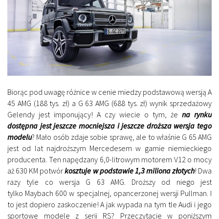
Biorąc pod uwagę różnice w cenie miedzy podstawową wersją A
45 AMG (188 tys. zł) a G 63 AMG (688 tys. zł) wynik sprzedażowy
Gelendy jest imponujący! A czy wiecie o tym, że
na rynku
dostępna jest jeszcze mocniejsza i jeszcze droższa wersja tego
modelu
? Mało osób zdaje sobie sprawę, ale to właśnie G 65 AMG
jest od lat najdroższym Mercedesem w gamie niemieckiego
producenta. Ten napędzany 6,0-litrowym motorem V12 o mocy
aż 630 KM potwór
kosztuje w podstawie 1,3 miliona złotych
! Dwa
razy tyle co wersja G 63 AMG. Droższy od niego jest
tylko Maybach 600 w specjalnej, opancerzonej wersji Pullman. I
to jest dopiero zaskoczenie! A jak wypada na tym tle Audi i jego
sportowe modele z serii RS? Przeczytacie w poniższym