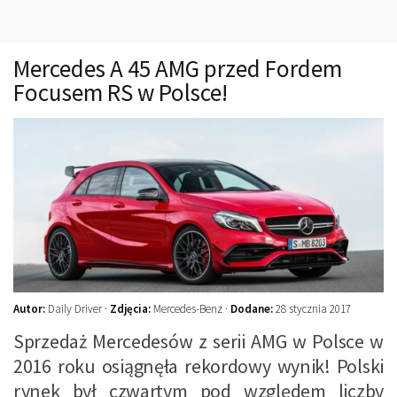
Technika
Prawo
Mercedes A 45 AMG przed Fordem
Technika jazdy
Focusem RS w Polsce!
Oświetlenie
Kalkulatory
Przelicznik mocy
Auto z niemiec
Galerie
Autor:
Daily Driver ·
Zdjęcia:
Mercedes-Benz ·
Dodane:
28 stycznia 2017
Sprzedaż Mercedesów z serii AMG w Polsce w
2016 roku osiągnęła rekordowy wynik! Polski
rynek był czwartym pod względem liczby