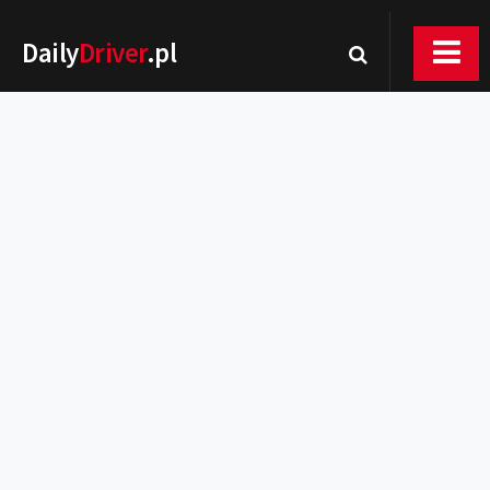
Daily
Driver
.pl
Nowości
Premiery
Rynek
Drogi
Zmiany w prawie
Wydarzenia
MOTORsport
Testy
Porady
Zakup i eksploatacja