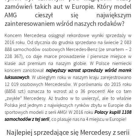
zamówień takich aut w Europie. Który model
AMG cieszył się największym
zainteresowaniem wśród naszych rodaków?
Koncern Mercedesa osiągnął rekordowe wyniki sprzedaży w
2016 roku. Od stycznia do grudnia sprzedano na świecie 2 083
888 samochodów osobowych Mercedes-Benz (ze smartem – 2
228 367), co daje marce prowadzenie i pierwsze miejsce w
klasie aut premium na naszym globie. W Polsce niemiecki
koncern zanotował
najwyższy wzrost sprzedaży wśród marek
luksusowych
. W ubiegłym roku w naszym kraju zarejestrowano
12 019 osobowych Mercedesów. W porównaniu do 2015 roku
(8858 szt.) oznacza to wzrost aż o 36 procent! Ale co tam
„zwykłe” Mercedesy. Aż trudno w to uwierzyć, ale to właśnie
Polska jest jednym z największych rynków zbytu w Europie dla
sportowych modeli z serii AMG! W 2016 roku
Polacy kupili 1108
samochodów z tej serii
, co plasuje nas na 4 miejscu w Europie!
Najlepiej sprzedające się Mercedesy z serii